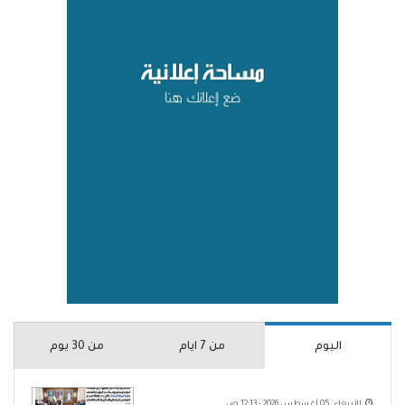
اليوم
من 7 ايام
من 30 يوم