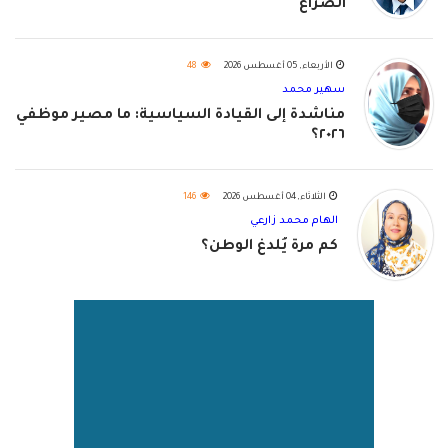
الصراع
الأربعاء, 05 أغسطس 2026
48
سهير محمد
مناشدة إلى القيادة السياسية: ما مصير موظفي
٢٠٢٦؟
الثلاثاء, 04 أغسطس 2026
146
الهام محمد زارعي
كم مرة يُلدغ الوطن؟