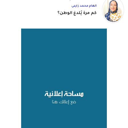
الهام محمد زارعي
كم مرة يُلدغ الوطن؟