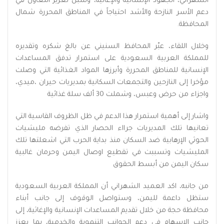
الشهراني، الجهود الإنسانية والإغاثية، وسبل تعزيز التعاون في
دعم الأسر النازحة والأشد احتياجاً في المناطق المحررة شمال
المحافظة.
وخلال اللقاء، عبّر المحافظ السنيني عن بالغ شكره وتقديره
للمملكة العربية السعودية على استمرار تدفق المساعدات
الإنسانية للمناطق المحررة وأبرزها المواد الغذائية التي وصلت
مؤخرا إلى النازحين والتجمعات السكانية بمديريات حيران ،ميدي،
واجزاء من حرض وعبس، وشملت 30 ألف سلة غذائية
واشار إلى أهمية استمرار هذا الدعم في ظل الظروف القاسية التي
تعانيها تلك المديريات جرااء الحصار الذي تفرضه مليشيات
الحوثي الإرهابية ضد السكان منذ بداية الحرب التي اشعلتها تلك
المليشيات وتسببت في تقطيع اوصال اليمن وحرمان غالبية
سكان اليمن من أبسط الحقوق
من جانبه، اكد العميد الشهراني أن المملكة العربية السعودية
ستظل داعمة لليمن، وستواصل الوقوف إلى جانب أبناء
محافظة حجة من خلال تقديم المساعدات الإنسانية والإغاثية، إلى
جانب الإسهام في دعم الجوانب التنموية والخدمية، بما يعزز