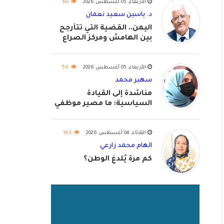
الأربعاء, 05 أغسطس 2026
60
د. ياسين سعيد نعمان
اليمن.. القضية التي تتأرجح
بين الهامش ومركز الصراع
الأربعاء, 05 أغسطس 2026
59
سهير محمد
مناشدة إلى القيادة
السياسية: ما مصير موظفي
٢٠٢٦؟
الثلاثاء, 04 أغسطس 2026
163
الهام محمد زارعي
كم مرة يُلدغ الوطن؟