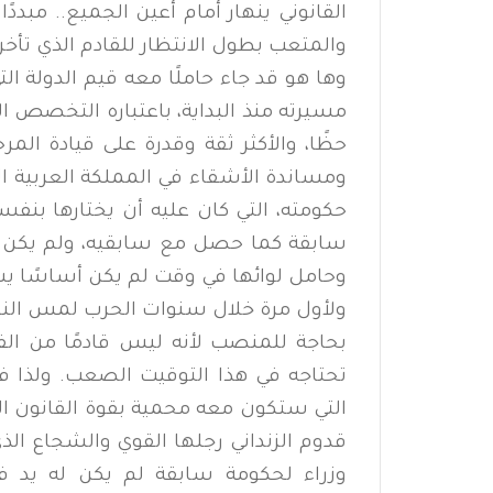
القانوني ينهار أمام أعين الجميع.. مبددً
والمتعب بطول الانتظار للقادم الذي تأخر
وها هو قد جاء حاملًا معه قيم الدولة الت
مسيرته منذ البداية، باعتباره التخصص ال
حظًا، والأكثر ثقة وقدرة على قيادة ال
ومساندة الأشقاء في المملكة العربية ا
حكومته، التي كان عليه أن يختارها بنف
سابقة كما حصل مع سابقيه، ولم يكن ذل
وحامل لوائها في وقت لم يكن أساسًا ي
ولأول مرة خلال سنوات الحرب لمس النا
بحاجة للمنصب لأنه ليس قادمًا من الف
تحتاجه في هذا التوقيت الصعب. ولذا فق
التي ستكون معه محمية بقوة القانون ال
قدوم الزنداني رجلها القوي والشجاع الذ
وزراء لحكومة سابقة لم يكن له يد في ا