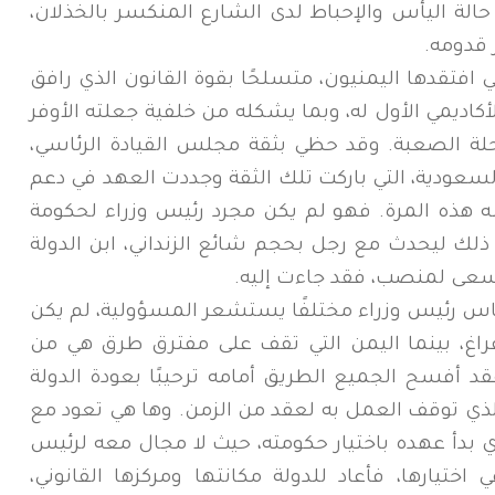
ا حالة اليأس والإحباط لدى الشارع المنكسر بالخذلان،
 قدومه.
ي افتقدها اليمنيون، متسلحًا بقوة القانون الذي رافق
أكاديمي الأول له، وبما يشكله من خلفية جعلته الأوفر
مرحلة الصعبة. وقد حظي بثقة مجلس القيادة الرئاسي،
لسعودية، التي باركت تلك الثقة وجددت العهد في دعم
سه هذه المرة. فهو لم يكن مجرد رئيس وزراء لحكومة
ك ليحدث مع رجل بحجم شائع الزنداني، ابن الدولة
سعى لمنصب، فقد جاءت إليه.
س رئيس وزراء مختلفًا يستشعر المسؤولية، لم يكن
راغ، بينما اليمن التي تقف على مفترق طرق هي من
د أفسح الجميع الطريق أمامه ترحيبًا بعودة الدولة
ذي توقف العمل به لعقد من الزمن. وها هي تعود مع
ي بدأ عهده باختيار حكومته، حيث لا مجال معه لرئيس
ختيارها، فأعاد للدولة مكانتها ومركزها القانوني،