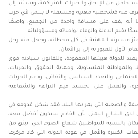
 حافل من الإنجاز، والخبرات المتراكمة، ويستند إلى
 عُرف عنه كشخصية مهنية ومستقلة لا ينتمي لأي حزب
ا أنه يقف على مسافة واحدة من الجميع، واضعًا
ًا بقيم الدولة والوفاء لواجباته ومسؤولياته.
يّز مسيرته المهنية في كل محطاته، وجعل منه رجل
م الأول للعبور به إلى بر الأمان.
عيد للدولة هيبتها المفقودة، وللقانون سيادته فوق
 والمواطنة المتساوية، وحماية الحقوق والحريات،
لاجتماعي والتعدد السياسي والثقافي، ودعم الحريات
حرة، والعمل على تجسيد قيم النزاهة والشفافية
فة والصعبة التي يمر بها البلد، فقد شكل قدومه في
 لدى الشارع اليمني بأن القادم سيكون أفضل معه،
 فكان بالنسبة للمواطنين شعاع الضوء الذي انبثق من
ات الكبيرة والأمل في عودة الدولة التي كاد مركزها