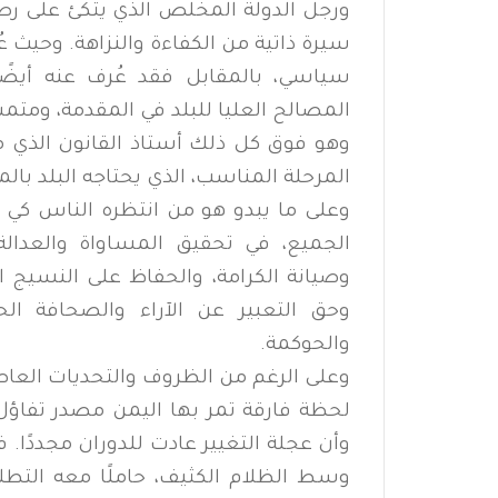
ورجل الدولة المخلص الذي يتكئ على رصيد
سيرة ذاتية من الكفاءة والنزاهة. وحيث
سياسي، بالمقابل فقد عُرف عنه أيضً
المصالح العليا للبلد في المقدمة، ومتمسك
وهو فوق كل ذلك أستاذ القانون الذي م
المرحلة المناسب، الذي يحتاجه البلد بالمقا
وعلى ما يبدو هو من انتظره الناس كي ي
الجميع، في تحقيق المساواة والعدالة،
وصيانة الكرامة، والحفاظ على النسيج ا
وحق التعبير عن الآراء والصحافة ال
والحوكمة.
وعلى الرغم من الظروف والتحديات العاص
لحظة فارقة تمر بها اليمن مصدر تفاؤل
وأن عجلة التغيير عادت للدوران مجددًا.
وسط الظلام الكثيف، حاملًا معه التطلع