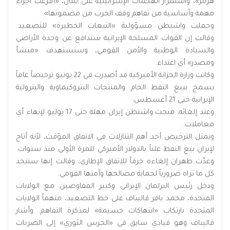
هرمز»، واستمرار الهجمات الإسرائيلية على لبنان، «أفرغت أجزاء
مهمة وأساسية من تفاهم وقف الحرب من مضمونها».
وحملت واشنطن مسؤولية «التبعات الخطيرة» للتصعيد.
وقالت إن القوات المسلحة الإيرانية ستدافع عن وحدة الأراضي
والسيادة الوطنية والأمن القومي، وستستهدف «منشأ
ومصدر» أي اعتداء.
وكانت وزارة الخزانة الأميركية قد أصدرت في 22 يونيو ترخيصاً عاماً
يسمح ببيع النفط الخام والمنتجات البتروكيماوية والبترولية
الإيرانية حتى 21 أغسطس.
وعند إلغائه، منحت واشنطن إيران مهلة حتى 17 يوليو لإنهاء أي
معاملات.
ويمثل الترخيص أحد أهم التنازلات في الاتفاق المؤقت، لأنه أتاح
لإيران بيع النفط علناً بالدولار الأميركي للمرة الأولى منذ سنوات.
وعدّت طهران إلغاءه خرقاً للاتفاق الإطاري، وقالت إنها ستتخذ
كل ما تراه ضرورياً لحماية مصالحها وأمنها القومي.
ودخل رئيس البرلمان الإيراني وكبير المفاوضين مع الولايات
المتحدة، محمد باقر قاليباف على خط التصعيد، متهماً الولايات
المتحدة بارتكاب «انتهاكات جسيمة» لمذكرة التفاهم. وأشار
قاليباف وهو قيادي سابق في «الحرس الثوري» إلى الضربات