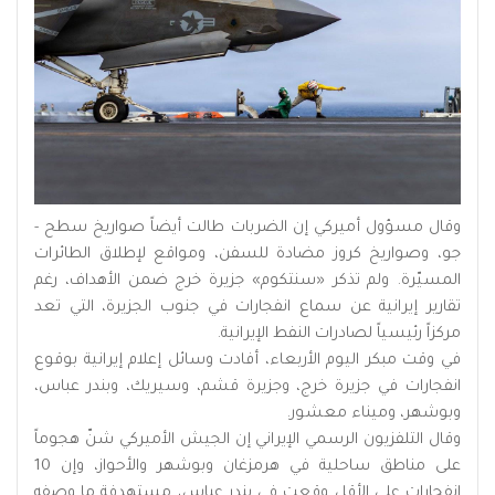
وقال مسؤول أميركي إن الضربات طالت أيضاً صواريخ سطح -
جو، وصواريخ كروز مضادة للسفن، ومواقع لإطلاق الطائرات
المسيّرة. ولم تذكر «سنتكوم» جزيرة خرج ضمن الأهداف، رغم
تقارير إيرانية عن سماع انفجارات في جنوب الجزيرة، التي تعد
مركزاً رئيسياً لصادرات النفط الإيرانية.
في وقت مبكر اليوم الأربعاء، أفادت وسائل إعلام إيرانية بوقوع
انفجارات في جزيرة خرج، وجزيرة قشم، وسيريك، وبندر عباس،
وبوشهر، وميناء معشور.
وقال التلفزيون الرسمي الإيراني إن الجيش الأميركي شنّ هجوماً
على مناطق ساحلية في هرمزغان وبوشهر والأحواز، وإن 10
انفجارات على الأقل وقعت في بندر عباس، مستهدفة ما وصفه