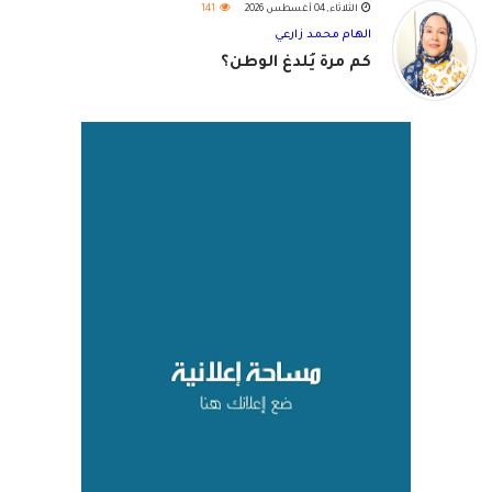
الثلاثاء, 04 أغسطس 2026
141
الهام محمد زارعي
كم مرة يُلدغ الوطن؟