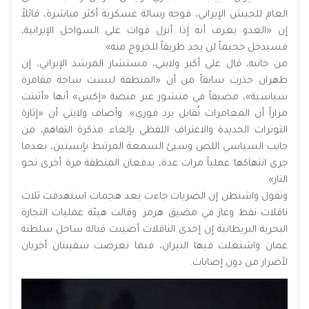
العام للجيش الإيراني، فوجه رسالة عسكرية أكثر مباشرة، قائلاً
إن «العدو يعرف أنه إذا أنزل قوات على السواحل الإيرانية،
فسيدخل جحيماً لن يجد طريقاً للخروج منه».
من جانبه، قال علي أكبر ولايتي، مستشار المرشد الإيراني، إن
طهران حذرت سابقاً من أن «المنطقة ليست ساحة مقامرة
سياسية»، مضيفاً في منشور عبر منصة «إكس» أنها «أثبتت
مراراً أن المغامرات تُقابل برد فوري». وأضاف ولايتي أن «إثارة
التوترات الجديدة والاعتراف اللفظي بإلغاء مذكرة التفاهم، من
جانب السياسي اللص وسيئ السمعة المرتبط بإبستين، بعدما
جرى انتهاكها عملياً مرات عدة، يدفعان المنطقة مرة أخرى نحو
النار».
وتقول واشنطن إن الضربات جاءت بعد هجمات استهدفت ثلاث
ناقلات نفط وغاز في مضيق هرمز. وقالت هيئة عمليات التجارة
البحرية البريطانية إن إحدى الناقلات أصيبت قبالة ساحل سلطنة
عمان واشتعلت فيها النيران، فيما تعرضت سفينتان أخريان
لأضرار من دون إصابات.