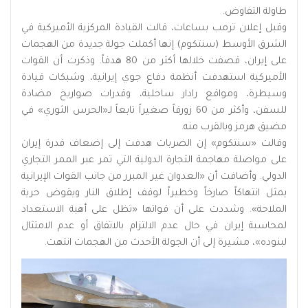
طاولة التفاوض.
وقبل إعلان ترمب بساعات، قالت القيادة المركزية الأميركية في
الشرق الأوسط (سنتكوم) إنها أكملت جولة جديدة من الهجمات
على إيران، قصفت خلالها أكثر من 80 هدفاً. وذكرت أن القوات
الأميركية استهدفت أنظمة دفاع جوي إيرانية، وشبكات قيادة
وسيطرة، ومواقع رادار ساحلية، وقدرات صواريخ مضادة
للسفن، وأكثر من 60 زورقاً صغيراً تابعاً لـ«الحرس الثوري» في
مضيق هرمز وبالقرب منه.
وقالت «سنتكوم» إن الضربات هدفت إلى إضعاف قدرة إيران
على مواصلة مهاجمة التجارة الدولية التي تمر عبر الممر التجاري
الدولي. وأضافت أن «العدوان غير المبرر من جانب القوات الإيرانية
يمثل انتهاكاً صارخاً وخطيراً لوقف إطلاق النار ويقوض حرية
الملاحة». وشددت على أن قواتها «تظل على أهبة الاستعداد
لمحاسبة إيران في حال عدم الالتزام بالاتفاق أو عدم الامتثال
لبنوده»، مشيرة إلى أن الجولة الأحدث من الهجمات انتهت.