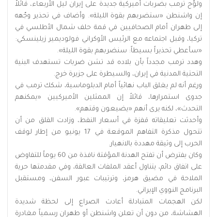
ولوّح ترمب بضربات أميركية جديدة على إيران ليل الأربعاء، قائلاً
إن واشنطن «ستضربهم بقوة الليلة». وأضاف في تحذير وجّهه
إلى طهران أمام الصحافيين في قمة حلف شمال الأطلسي في
تركيا، وقبل اجتماعه مع الرئيس الأوكراني فولوديمير زيلينسكي:
«سأعطي تحذيراً بسيطاً: سنضربهم بقوة الليلة».
وهدد ترمب مجدداً بأن بلاده قد تشن ضربات تستهدف البنية
التحتية المدنية في إيران، والسيطرة على جزيرة خرج.
ورغم أنه لم يغلق الباب نهائياً أمام الدبلوماسية، شكك ترمب في
جدوى استمرارها، قائلاً إن الممثلين الأميركيين «يمكنهم
التحدث»، لكنه يرى أنهم «يضيعون وقتهم».
وأحدثت تعليقاته قفزة في أسعار النفط، وزادت القلق من أن
تتحول مذكرة التفاهم الموقعة في 17 يونيو من إطار لوقف
الحرب إلى وثيقة مهددة بالانهيار.
وكان يفترض أن تفتح الهدنة المؤقتة نافذة من 60 يوماً للتفاوض
على اتفاق دائم، يتناول أعقد الملفات العالقة، وفي مقدمتها حرية
الملاحة في مضيق هرمز، وترتيبات عبور السفن، ومستقبل
البرنامج النووي الإيراني.
لكن الهجمات المتبادلة أعادت الصراع إلى لحظة شديدة
الهشاشة، من دون أن تعلن واشنطن أو طهران رسمياً مغادرة