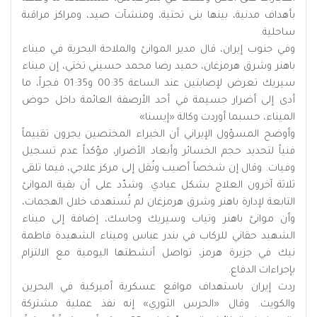
بأهداف مدنية، بينها بنى تحتية، ومنشآت صيد، ومراكز مراقبة
ساحلية.
وفي جنوب إيران، قال مدير الموانئ والملاحة البحرية في ميناء
باهنر وشرق هرمزغان، حميد رضا محمد حسيني تختي، إن ميناء
سيريك تعرض لإصابتين عند الساعة 00:35 و01:35 فجراً، ما
أدى إلى أضرار جسيمة في أحد الأرصفة العائمة داخل حوض
الميناء، حسبما أوردت وكالة «إيسنا»
وأوضح المسؤول الإيراني أن الخبراء المختصين يجرون تقييماً
فنياً لتحديد حجم الخسائر وأبعاد الأضرار، مؤكداً عدم تسجيل
وفيات. وقال إن شخصاً أصيب ونُقل إلى مركز علاجي، فيما تلقى
ثلاثة آخرون العلاج بشكل عيادي. وشدّد على أن بقية الموانئ
التابعة لإدارة باهنر وشرق هرمزغان لم تُستهدف خلال الهجمات،
وأن موانئ باهنر وتياب وسيريك وجاسك، إضافة إلى ميناء
الشهيد حقاني للركاب في بندر عباس وميناء الشهيدة فاطمة
نيك في جزيرة هرمز، تواصل أنشطتها اليومية مع الالتزام
بإجراءات الدفاع.
ردت إيران باستهداف مواقع عسكرية أميركية في البحرين
والكويت. وقال «الحرس الثوري» إنه نفذ عملية مشتركة