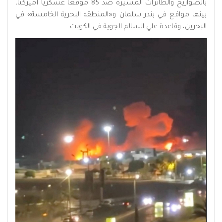
بالصواريخ والطائرات المسيّرة ضد 85 موقعاً عسكرياً أميركياً،
بينها مواقع في بندر سلمان و«المنطقة البحرية الخامسة» في
البحرين، وقاعدة علي السالم الجوية في الكويت.