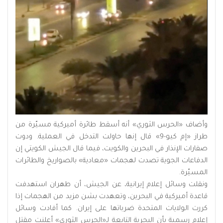
وأضاف «الحرس الثوري» أنه أسقط طائرة أميركية مسيّرة من
طراز «إم كيو-9» قال إنها حاولت التدخل في العملية. ودوت
صفارات الإنذار في البحرين والكويت، فيما قال الجيش الكويتي إن
الدفاعات الجوية تصدت لهجمات «معادية» بالصواريخ والطائرات
المسيّرة.
ونقلت وسائل إعلام إيرانية، عن الجيش، أن طهران استهدفت
قاعدة أميركية في البحرين، وتعهدت بشن مزيد من الهجمات إذا
كررت الولايات المتحدة ضرباتها على إيران. كما أفادت وسائل
إعلام رسمية بأن البحرية التابعة لـ«الحرس الثوري» أعلنت مقتل