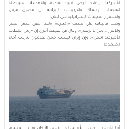
الأميركية، وإعادة فرض قيود نفطية، والتهديدات بمواصلة
الهجمات، وانتهاك «الترتيبات» الإيرانية في مضيق هرمز،
واستمرار الهجمات الإسرائيلية على لبنان.
وكتب قاليباف على منصة «إكس»: «لقد انتهى عصر التنمر
والابتزاز... نحن لا نرضخ». وقال في صيغة أخرى إن «زمن البلطجة
الأميركية انتهى»، وإن إيران ليست ممن يقدمون تنازلات أمام
الضغوط.
أما الأدميرال حبيب الله سياري، رئيس الأركان ونائب المنسق