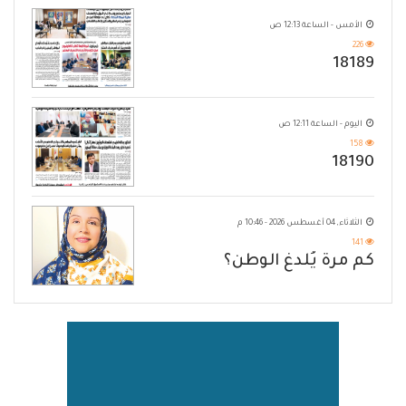
الأمس - الساعة 12:13 ص
226
18189
اليوم - الساعة 12:11 ص
158
18190
الثلاثاء, 04 أغسطس 2026 - 10:46 م
141
كم مرة يُلدغ الوطن؟