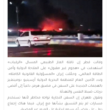
وقالت قطر إن ناقلة الغاز الطبيعي المسال «الرقيات»
استهدفت في «هجوم غير مقبول» على الملاحة الدولية وأمن
الطاقة العالمي، وحمّلت إيران «المسؤولية القانونية الكاملة».
وندد الأمين العام للمنظمة البحرية الدولية أرسينيو دومينغيز
بالهجمات الجديدة على السفن في مضيق هرمز، داعياً إلى أقصى
درجات ضبط النفس والتهدئة.
وتقول طهران إن السفن التجارية تواجه مخاطر لأنها تستخدم
مسارات لم يتم التنسيق بشأنها مع إيران، فيما هناك إجماع
دولي على رفض أي رسوم إيرانية على المرور عبر المضيق.