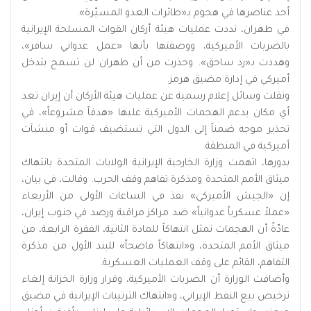
أحد عناصرها في هجوم بـ«طائرات العدو المسيّرة».
في طهران، نددت عمليات هيئة أركان القوات المسلحة الإيرانية
بالضربات الأميركية، ووصفتها بأنها «عمل عدواني سافر»،
وهددت بـ«رد ساحق». وحذرت من أن طهران لن تسمح بتدخل
أميركي في إدارة مضيق هرمز.
ونقلت وسائل إعلام رسمية عن عمليات هيئة الأركان أن إيران تعد
أي مكان يدعم الهجمات الأميركية عليها «هدفاً مشروعاً»، في
تحذير موجه ضمناً إلى الدول التي تستضيف قوات أو منشآت
أميركية في المنطقة.
بدورها، اتهمت وزارة الخارجية الإيرانية الولايات المتحدة بانتهاك
ميثاق الأمم المتحدة ومذكرة تفاهم وقف الحرب. وقالت، في بيان،
إن «الجيش الأميركي» نفذ في الساعات الأولى من الأربعاء
«عملاً عسكرياً عدوانياً» ضد مراكز مراقبة ورصد في جنوب إيران،
عادّةً أن الهجمات تمثل انتهاكاً للمادة الثانية، الفقرة الرابعة، من
ميثاق الأمم المتحدة، و«انتهاكاً فاضحاً» للبند الأول من مذكرة
التفاهم، القائم على وقف العمليات العسكرية.
وأضافت الوزارة أن الضربات الأميركية، وقرار وزارة الخزانة إلغاء
ترخيص بيع النفط الإيراني، و«انتهاك الترتيبات الإيرانية في مضيق