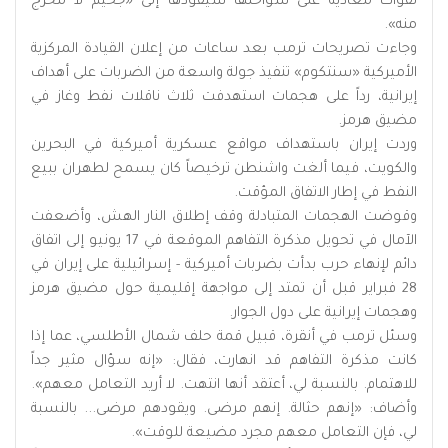
لقوات معادية على سواحلها سيقودها إلى «جحيم لا مخرج
منه».
وجاءت تصريحات ترمب بعد ساعات من إعلان القيادة المركزية
الأميركية «سنتكوم» تنفيذ جولة واسعة من الضربات على أهداف
إيرانية، رداً على هجمات استهدفت ثلاث ناقلات نفط وغاز في
مضيق هرمز.
وردت إيران باستهداف مواقع عسكرية أميركية في البحرين
والكويت، فيما ألغت واشنطن ترخيصاً كان يسمح لطهران ببيع
النفط في إطار الاتفاق المؤقت.
وقوضت الهجمات المتبادلة وقف إطلاق النار الهش، وأضعفت
الآمال في تحويل مذكرة التفاهم الموقعة في 17 يونيو إلى اتفاق
دائم لإنهاء حرب بدأت بضربات أميركية - إسرائيلية على إيران في
28 فبراير قبل أن تمتد إلى مواجهة إقليمية حول مضيق هرمز
وهجمات إيرانية على دول الجوار.
وسئل ترمب في أنقرة، قبيل قمة حلف شمال الأطلسي، عما إذا
كانت مذكرة التفاهم قد انهارت، فقال: «إنه سؤال مثير جداً
للاهتمام. بالنسبة لي، أعتقد أنها انتهت. لا أريد التعامل معهم».
وأضاف: «إنهم حثالة. إنهم مرضى. ويقودهم مرضى... بالنسبة
لي، فإن التعامل معهم مجرد مضيعة للوقت».