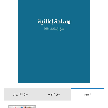
اليوم
من 7 ايام
من 30 يوم