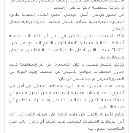
الحكومة السودانية اتهامات إلى إثيوبيا بالسماح لـ"الدعم السريع"
و"الحركة الشعبية" بالتواجد على أراضيها.
في محور كردفان، أعلن الجيش أمس الثلاثاء إسقاط طائرة
مسيّرة استراتيجية معادية شمال منطقة الأندرابة بولاية شمال
كردفان.
وأكد المتحدث باسم الجيش في بيان أن الدفاعات الأرضية
أسقطت طائرة مسيّرة تابعة لقوات الدعم السريع من طراز
"FH-95" شمال الأندرابة على طريق الصادرات الرابط بين أم درمان
وشمال كردفان.
ووفق مصدر عسكري، فإن المسيرة التي تم إسقاطها كانت
تحاول استهداف مواقع للجيش في منطقة رهيد النوبة في
المحور الشرقي لولاية شمال كردفان.
وتعد هذه المسيرة الثالثة التي يسقطها الجيش في أقل من
أسبوع، بعد إسقاط مسيرة إستراتيجية من الطراز نفسه في
سماء مدينة تندلتي بولاية النيل الأبيض، ومسيرة استطلاع في
مدينة الأبيض.
وتقع الأندرابة بالقرب من رهيد النوبة على طريق الصادرات، أحد
أبرز الارتكازات المتقدمة للجيش غرب مدينة أم درمان، ثاني مدن
العاصمة السودانية.