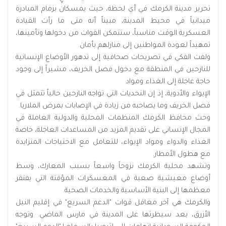
تحرير مدينة الكرمك في أي لحظة، حيث يمسكان بزمام المبادرة
ميدانياً في محيط المدينة، مبيناً أنه متى ما رأت القيادة
العسكرية الوقت مناسباً، ستتمكن القوات من دخولها وتأمينها،
تمهيداً لعودة المواطنين إلى منازلهم بأمان.
ولفت الفكي في تصريحات صحافية إلى تدهور الأوضاع الإنسانية
للنازحين في المنطقة مع دخول فصل الخريف، مشيراً إلى وجود
حاجة عاجلة إلى الغذاء ومواد
الإيواء والأدوية، إذ إن التحديات التي تواجه النازحين حالياً تتمثل في
فصل الخريف وما يصاحبه من زيادة في الإصابات بمرض الملاريا.
وحث محافظ الكرمك المنظمات المحلية والدولية العاملة في
المجال الإنساني على تقديم المزيد من المساعدات العاجلة، خاصة
الغذاء والدواء ومواد الإيواء، للتعامل مع الاحتياجات المتزايدة
مع هطول الأمطار.
وتشهد محلية الكرمك نزوحاً واسعاً بسبب المعارك، وسط
أوضاع معيشية صعبة في المعسكرات المؤقتة التي يفتقر
معظمها إلى البنية الأساسية والخدمات الصحية.
والكرمك هي آخر معاقل قوات "الدعم السريع" في إقليم النيل
الأزرق، بعد سيطرتها على المدينة في مارس الماضي. وتوجه