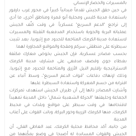
بالمسيرات والحصار الإنساني.
في حين حقق الجيش تقدماً ميدانياً كبيراً في محور غرب دارفور
باستعادة مدينة كلبس ومحلية أبو قمرة ومناطق أخرى، ما أدى
إلى تراجع "الدعم السريع" عسكرياً. في وقت كثّف الجيش
عملياته البرية والجوية باستخدام المدفعية الثقيلة والمسيرات
لاستعادة مدينة الكرمك المتاخمة للحدود مع إثيوبيا، بعد تثبيت
سيطرته على منطقتي سركم ومقجة والمواقع المجاورة لهما.
بحسب مصادر عسكرية، فإن الجيش يخوض معارك مكثفة
بغطاء جوي وقصف مدفعي على مشارف مدينة الكرمك
الاستراتيجية بإقليم النيل الأزرق والمتاخمة للحدود مع إثيوبيا،
وذلك لإنهاك دفاعات "قوات الدعم السريع"، وسط أنباء عن
اقترابه من حسم المعركة واستعادة السيطرة عليها.
وأشارت المصادر ذاتها إلى أن طيران الجيش استهدف تمركزات
الجماعة وحليفتها "الحركة الشعبية شمال" داخل المدينة تمهيداً
لاقتحامها. في وقت سيطر على مواقع وبلدات في محيط
الكرمك، منها الكرمك الزريبة وخور البركة، وباتت القوات على أعتاب
المدينة.
من جانبه، أكد محافظ محلية الكرمك، عبد العاطي الفكي، أن
الجيش والقوات المساندة له أصبحا في وضعٍ يمكّنهما من