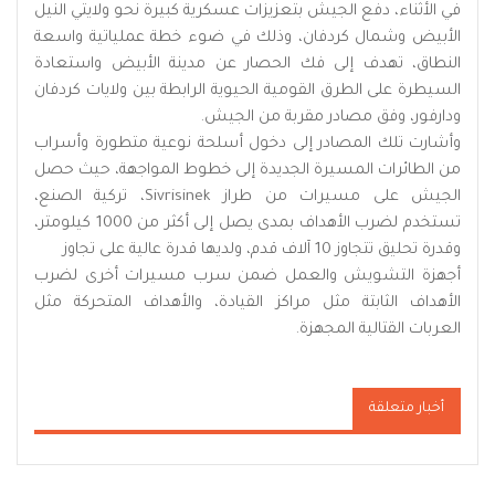
في الأثناء، دفع الجيش بتعزيزات عسكرية كبيرة نحو ولايتي النيل
الأبيض وشمال كردفان، وذلك في ضوء خطة عملياتية واسعة
النطاق، تهدف إلى فك الحصار عن مدينة الأبيض واستعادة
السيطرة على الطرق القومية الحيوية الرابطة بين ولايات كردفان
ودارفور، وفق مصادر مقربة من الجيش.
وأشارت تلك المصادر إلى دخول أسلحة نوعية متطورة وأسراب
من الطائرات المسيرة الجديدة إلى خطوط المواجهة، حيث حصل
الجيش على مسيرات من طراز Sivrisinek، تركية الصنع،
تستخدم لضرب الأهداف بمدى يصل إلى أكثر من 1000 كيلومتر،
وقدرة تحليق تتجاوز 10 آلاف قدم، ولديها قدرة عالية على تجاوز
أجهزة التشويش والعمل ضمن سرب مسيرات أخرى لضرب
الأهداف الثابتة مثل مراكز القيادة، والأهداف المتحركة مثل
العربات القتالية المجهزة.
أخبار متعلقة