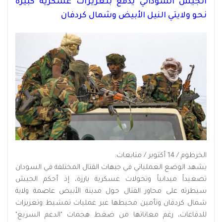
الجيش السوداني يدفع بتعزيزات عسكرية كبيرة
نحو ولايتي النيل الأبيض وشمال كردفان
الخرطوم / 14 أكتوبر / متابعات:
يشهد الوضع العملياتي في جبهات القتال المختلفة في السودان
تصعيداً ميدانياً وتحولات عسكرية بارزة، إذ أحكم الجيش
سيطرته على محاور القتال حول مدينة الأبيض عاصمة ولاية
شمال كردفان وتأمين محيطها عبر عمليات تمشيط وتعزيزات
للدفاعات، رغم معاناتها من ضغط هجمات "الدعم السريع"