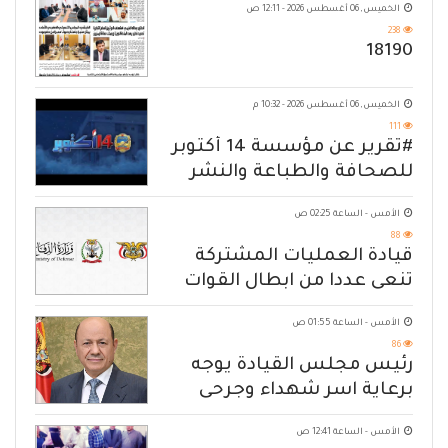
الخميس, 06 أغسطس 2026 - 12:11 ص
238
18190
الخميس, 06 أغسطس 2026 - 10:32 م
111
#تقرير عن مؤسسة 14 أكتوبر
للصحافة والطباعة والنشر
الأمس - الساعة 02:25 ص
88
قيادة العمليات المشتركة
تنعى عددا من ابطال القوات
المسلحة
الأمس - الساعة 01:55 ص
86
رئيس مجلس القيادة يوجه
برعاية اسر شهداء وجرحى
الهجوم الإرهابي الحوثي والرد
الأمس - الساعة 12:41 ص
الحازم على مصدر التهديد