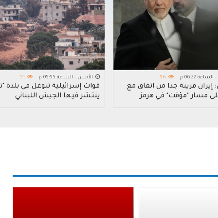
ساعة 06:22 م
56
الأمس - الساعة 05:55 م
51
إيران قريبة جداً من اتفاق مع
قوات إسرائيلية تتوغل في بلدة "تج
ى مسار "مؤقت" في هرمز
ينتشر فيها الجيش اللبناني