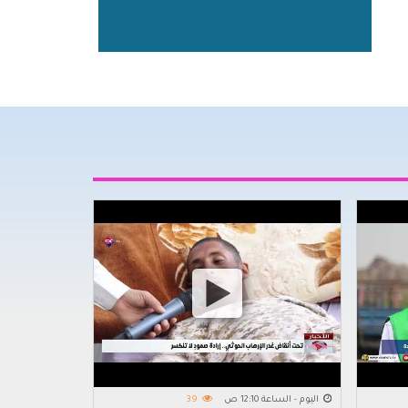
اليوم - الساعة 12:10 ص
39