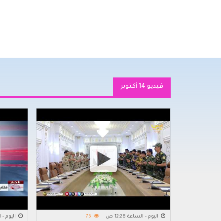
فيديو 14 أكتوبر
اليوم - الساعة 12:28 ص
75
اليوم - السا