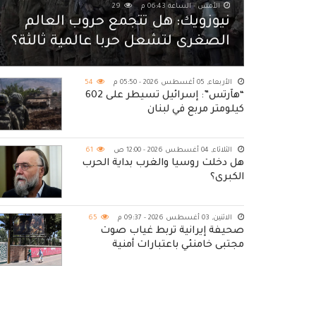
الأمس - الساعة 06:43 م
29
نيوزويك: هل تتجمع حروب العالم
الصغرى لتشعل حربا عالمية ثالثة؟
الأربعاء, 05 أغسطس 2026 - 05:50 م
54
“هآرتس”: إسرائيل تسيطر على 602
كيلومتر مربع في لبنان
الثلاثاء, 04 أغسطس 2026 - 12:00 ص
61
هل دخلت روسيا والغرب بداية الحرب
الكبرى؟
الاثنين, 03 أغسطس 2026 - 09:37 م
65
صحيفة إيرانية تربط غياب صوت
مجتبى خامنئي باعتبارات أمنية