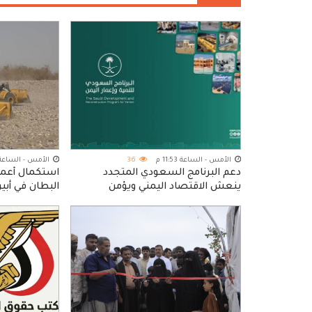
الأمس - الساعة 11:53 م
36
الأمس - الساعة 08:16 
دعم البرنامج السعودي المتجدد
استكمال أعما
ينعش الاقتصاد اليمني ويؤمن
البطان في أبي
الاحتياجات الأساسية للمواطنين
مياه السيول