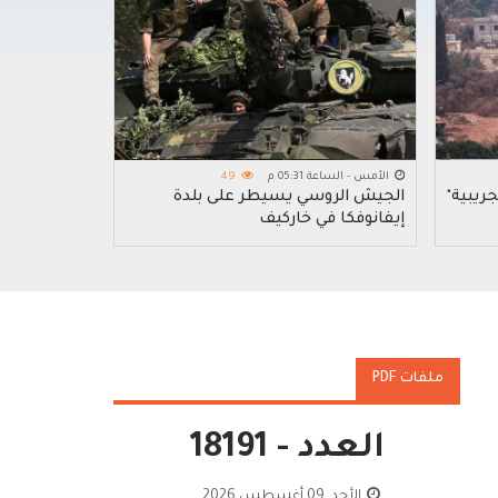
الأمس - الساعة 05:31 م
49
ريبية"
الجيش الروسي يسيطر على بلدة
إيفانوفكا في خاركيف
ملفات PDF
العدد - 18191
الأحد, 09 أغسطس 2026