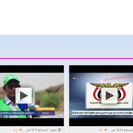
عة 12:23 ص
64
اليوم - الساعة 12:11 ص
66