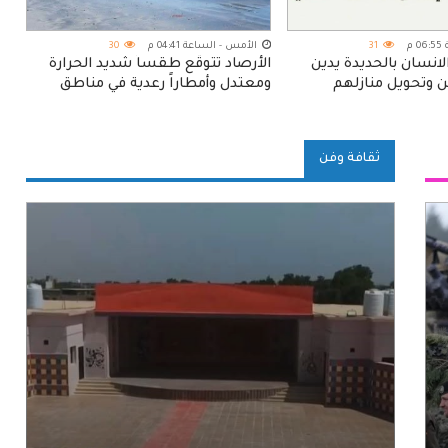
م
31
الأمس - الساعة 04:41 م
30
انسان بالحديدة يدين
الأرصاد تتوقّع طقساً شديد الحرارة
ن وتحويل منازلهم
ومعتدل وأمطاراً رعدية في مناطق
ة للمليشيات الحوثية
واسعة
ثقافة وفن