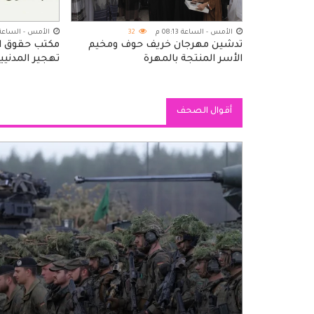
الأمس - الساعة 08:13 م
32
الأمس - الساعة 06:55 
تدشين مهرجان خريف حوف ومخيم
مكتب حقوق ال
الأسر المنتجة بالمهرة
تهجير المدنيي
لثكنات عسكري
الإرهابية
أقوال الصحف