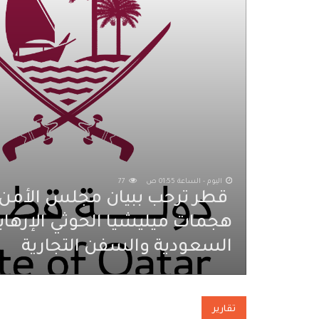
اليوم - الساعة 01:55 ص
77
‏‏ قطر ترحب ببيان مجلس الأمن 
هجمات ميليشيا الحوثي الإرهاب
السعودية والسفن التجارية
تقارير