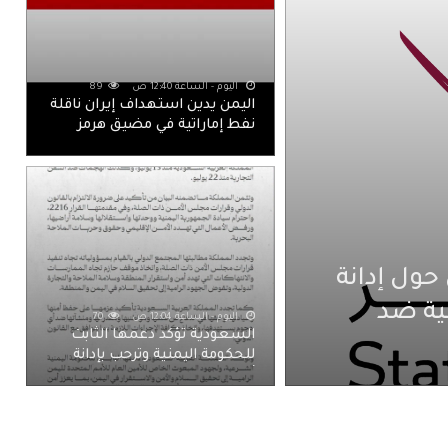
اليوم - الساعة 12:40 ص
89
اليمن يدين استهداف إيران ناقلة
نفط إماراتية في مضيق هرمز
حول إدانة
ية ضد
اليوم - الساعة 12:04 ص
70
السعودية تؤكد دعمها الثابت
للحكومة اليمنية وترحب بإدانة
أعضاء مجلس الأمن للهجمات
الحوثية الإرهابية