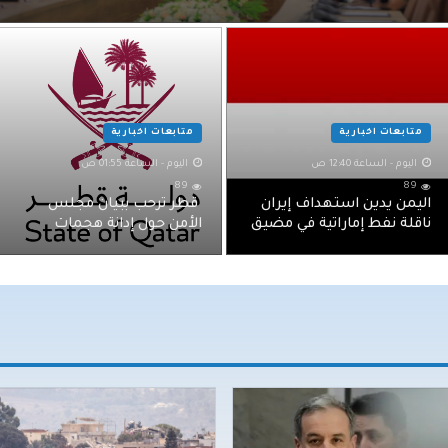
متابعات اخبارية
متابعات اخبارية
اليوم - الساعة 12:40 ص
اليوم - الساعة 01:55 ص
89
89
اليمن يدين استهداف إيران
‏‏ قطر ترحب ببيان مجلس
ناقلة نفط إماراتية في مضيق
الأمن حول إدانة هجمات
هرمز
ميليشيا الحوثي الإرهابية ضد
السعودية والسفن التجارية