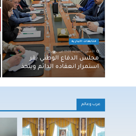
متابعات اخبارية
الأمس - الساعة 01:09 ص
71
مجلس الدفاع الوطني يقر
استمرار انعقاده الدائم ويتخذ
قرارات لرفع الجاهزية وردع
اعتداءات المليشيات الحوثية
عرب وعالم