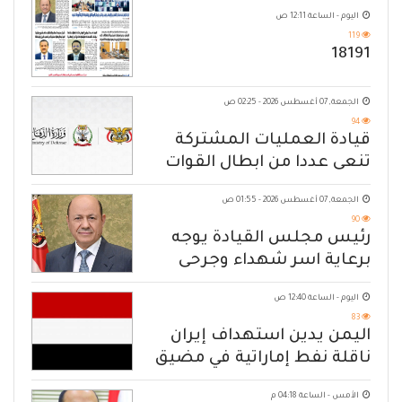
اليوم - الساعة 12:11 ص
119
18191
الجمعة, 07 أغسطس 2026 - 02:25 ص
94
قيادة العمليات المشتركة
تنعى عددا من ابطال القوات
المسلحة
الجمعة, 07 أغسطس 2026 - 01:55 ص
90
رئيس مجلس القيادة يوجه
برعاية اسر شهداء وجرحى
الهجوم الإرهابي الحوثي والرد
اليوم - الساعة 12:40 ص
الحازم على مصدر التهديد
83
اليمن يدين استهداف إيران
ناقلة نفط إماراتية في مضيق
هرمز
الأمس - الساعة 04:18 م