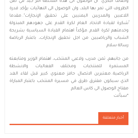
واضاف البكري "ان الوصول الى هذه المحطة امر جيد في ظل
الظروف التي تمر بها البلد، وان الوصول الى النهائيات يؤكد قدرة
اللاعبين والمدربين اليمنيين على تحقيق الإنجازات"..مقدما
ًشكرة لقيادة الاتحاد العام لكرة القدم على جهودهم المبذولة
وخدمتهم لكرة القدم..مؤكداً اهتمام القيادة السياسية بشريحة
الشباب والرياضيين من اجل تحقيق الإنجازات، باعتبار الرياضة
رسالة سلام.
من جانبهم، ثمن مدرب ولاعبي المنتخب، اهتمام الوزير ومتابعته
المستمرة للمنتخبات ومختلف الفعاليات والانشطة
الرياضية..معتبرين الاتصال حافز معنوي كبير قبل لقاء الغد
الذي سيكون مفترق طرق في مسيرة المنتخب باعتبار المباراة
مفتاح الوصول الى كاس العالم.
*سبأنت
أخبار متعلقة