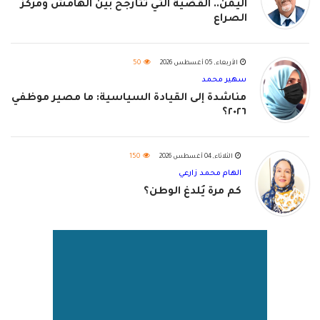
اليمن.. القضية التي تتأرجح بين الهامش ومركز
الصراع
الأربعاء, 05 أغسطس 2026
50
سهير محمد
مناشدة إلى القيادة السياسية: ما مصير موظفي
٢٠٢٦؟
الثلاثاء, 04 أغسطس 2026
150
الهام محمد زارعي
كم مرة يُلدغ الوطن؟