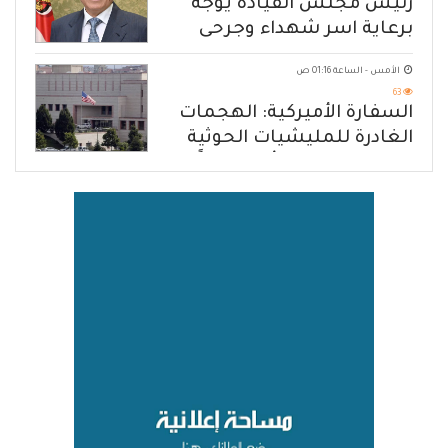
رئيس مجلس القيادة يوجه
برعاية اسر شهداء وجرحى
الهجوم الإرهابي الحوثي والرد
الأمس - الساعة 01:16 ص
الحازم على مصدر التهديد
63
السفارة الأميركية: الهجمات
الغادرة للمليشيات الحوثية
في حضرموت ومأرب إرهاباً
بحق الشعب اليمني