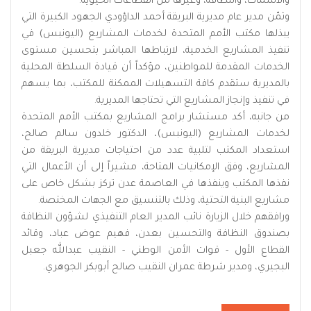
والأسماك، والنظافة، وغيرها من القطاعات الحيوية.
وثمّن مدير عام مديرية البريقة أحمد الداؤودي الجهود الكبيرة التي
يبذلها مكتب الأمم المتحدة لخدمات المشاريع (اليونبس) في
تنفيذ المشاريع الخدمية، لارتباطها المباشر بتحسين مستوى
الخدمات المقدمة للمواطنين، مؤكداً أن قيادة السلطة المحلية
بالمديرية ستقدم كافة التسهيلات الممكنة للمكتب، بما يسهم
في تنفيذ وإنجاز المشاريع التي تحتاجها المديرية.
من جانبه، أكد مستشار برامج المشاريع بمكتب الأمم المتحدة
لخدمات المشاريع (اليونبس)، الدكتور خلدون سالم صالح،
استعداد المكتب لتلبية عدد من احتياجات مديرية البريقة من
المشاريع، وفق الإمكانيات المتاحة، مشيراً إلى أن الأعمال التي
نفذها المكتب وينفذها في العاصمة عدن تركز بشكل خاص على
مشاريع البنية التحتية، وذلك بالتنسيق مع الجهات المختصة.
ورافقهم خلال الزيارة نائب المدير العام التنفيذي لشؤون النظافة
بصندوق النظافة والتحسين بعدن، فهيم عوض عباد، وقائد
القطاع الأول - قوات الأمن الوطني - النقيب عبدالله جعبل
البجيري، ومدير شرطة عمران النقيب صالح أبوبكر الجوهري.