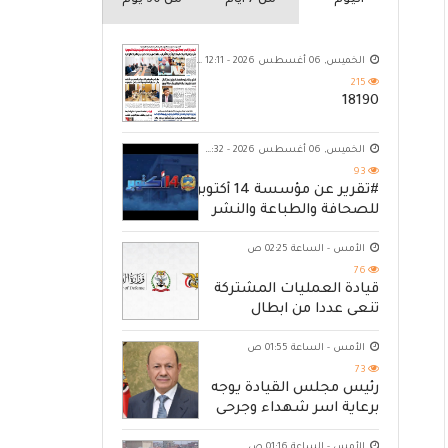
اليوم
من 7 ايام
من 30 يوم
الخميس, 06 أغسطس 2026 - 12:11 ص
215
18190
الخميس, 06 أغسطس 2026 - 10:32 م
93
#تقرير عن مؤسسة 14 أكتوبر
للصحافة والطباعة والنشر
الأمس - الساعة 02:25 ص
76
قيادة العمليات المشتركة
تنعى عددا من ابطال
القوات المسلحة
الأمس - الساعة 01:55 ص
73
رئيس مجلس القيادة يوجه
برعاية اسر شهداء وجرحى
الهجوم الإرهابي الحوثي
الأمس - الساعة 01:16 ص