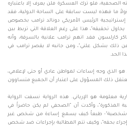
 الصحفية، فلو ترك العسكرة فلن يعرف إلا باعتباره
اً ما فهذه ليست سابقة على الساحة الدولية، فقد
 إستراتيجية الرئيس الأمريكي دونالد ترامب بخصوص
ما يحاول تحقيقه"، هذا على رغم العلاقة التي تربط بين
 تاكر كارلسون فقد اتهم ترامب علانية بالسرقة، وأنه
ن ذلك بشكل علني"، ومن جانبه لا يقصر ترامب في
ا الحد.
 هو الذي وجه إساءات لمواطن عادي أو حتى لإعلامي،
تقل ذلك المسؤول على اعتبار أن الجميع متساوون
ية معلومة هو الإرياني. هذه الرواية نسفت الرواية
سبة المذكورة"، وأكدت أن "الصحفي لم يكن حاضراً في
ءة شخصية"- طبعاً كيف يسمع إساءة من شخص غير
إجراء بحقه"، وكيف تتم المطالبة بإجراءات ضد شخص