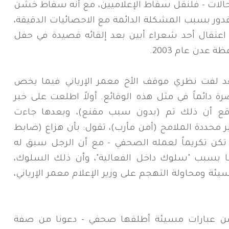
 حالات - فلنقل سفاط الإعلاميين، مع أنه سفاط خشن
دور بسبب المشكلة الدائمة مع الاحصائيات الدقيقة،
اعتقال أحد شعراء أبين بعد إلقائه قصيدة في حفل
 عدن عام 2003.
قد لفت نظري موقف الأخ معمر الإرياني فيما يخص
 دائماً في مثل هذه الوقائع. أولاً اطلعت على خبر
قع أن ذلك تم (بدون سبب مقنع)، وبعدها جاءت
ر محددة الملامح (أمن مأرب)، تقول: بأن هزاع (ضابط
كن تكريماً لعمله الصحفي - مع أن الرجل سبق له
نما بسبب "سلوك داخل الفعالية"، وأن ذلك السلوك،
ئة ومحاولة التهجم على وزير الإعلام معمر الإرياني،
ني من عبارات مسيئة أطلقها صحفي - دعونا من صفة