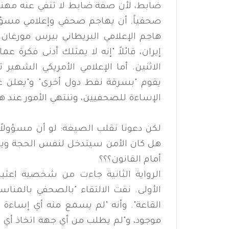
ضابط، لأن صفة ضابط لا تنفي عنه مهنته
صحفياً. أن يهاجم صحفي وإعلامي مسؤول
هاجم الإعلامي البريطاني بيرس مورغان
إيران، قائلاً "إنه لا يمتلك أدنى فكرة ع
الاثنين. أما الإعلامي الأمريكي الشهير
يقوم "بسرقة نفط دول أخرى" و"يعلن ع
الإساءة للصحفيين، وتنتهي الأمور عند هذ
لكن دعونا نقلب الصيغة: لو أن مسؤولاً
هل كان الأمن سيتدخل لنفس الحجة ويع
أمام القانون؟؟؟
الرواية الثانية جاءت من شخصية اعتبار
الأولى. نفت الالتقاء "بالصحفي بالمنا
القاعة". وأنه "لم يسمع منه أي إسا
موجود، و"لم يطلب من أي جهة اتخاذ أي 