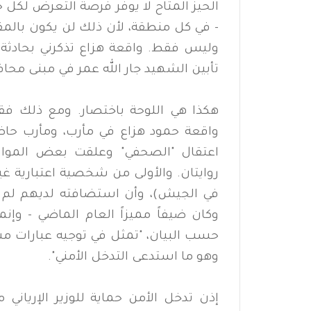
الحيز المتاح لا يوفر فرصة التعرض لكل
- في كل منطقة، لأن ذلك لن يكون بالمق
وليس فقط. واقعة هزاع تذكرني بحادثة 
تأبين الشهيد جار الله عمر في مبنى محافظة
هكذا هي اللوحة باختصار. ومع ذلك ف
واقعة حمود هزاع في مأرب، ومأرب حاضرة
اعتقال "الصحفي" وعلقت بعض الموا
روايتان. والأولى من شخصية اعتبارية غي
في الجيش)، وأن استضافته لديهم لم ت
وكان ضيفاً مميزاً العام الماضي - وإ
حسب البيان، "تمثل في توجيه عبارات مسي
وهو ما استدعى التدخل الأمني".
إذن تدخل الأمن حماية للوزير الإريا