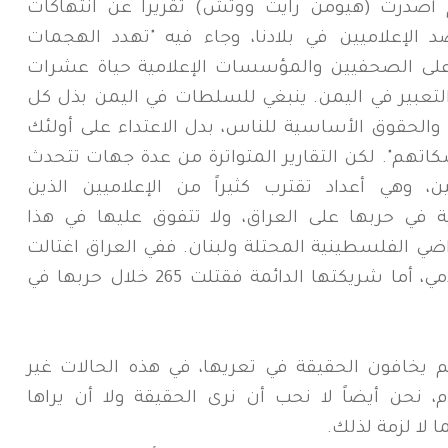
صدرت (هيومن رايت ووتش) تقريراً عن انتهاكات
الإعلاميين في بلادنا، وجاء فيه "تهدد الهجمات
ة على الصحفيين والمؤسسات الإعلامية حياة عشرات
تعبير في اليمن. ينبغي للسلطات في اليمن بذل كل
والحقوق الأساسية للناس، بدل الاعتداء على أولئك
اتهم". لكن التقارير المتواترة من عدة جهات تتحدث
، وهي أعداد تقترب كثيراً من الإعلاميين الذين
ة في حربها على العراق، ولا تتفوق عليها في هذا
اضي الفلسطينية المحتلة ولبنان. ففي العراق اغتالت
الولايات المتحدة ما بين 230 - 300 إعلامي، أما شريكتها الدائمة فقتلت 265 خلال حربها في
 يخافون الحقيقة في تعريها، في هذه الحالات غير
، نحن أيضاً لا نحب أن نرى الحقيقة ولا أن يراها
ا لا لزمة لذلك.