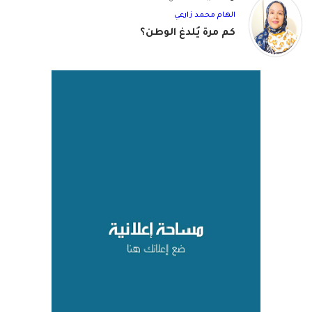
الهام محمد زارعي
كم مرة يُلدغ الوطن؟