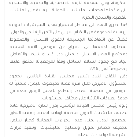
الحكومة، وفي المقدمة الازمة الاقتصادية، والخدمية، والانسانية
التي فاقمتها هجمات المليشيات الحوثية الارهابية على المنشآت
النفطية، والشحن البحري.
كما تطرق اللقاء، الى مخاطر استمرار تهديد المليشيات الحوثية
الإرهابية المدعومة من النظام الايراني على الأمن الإقليمي والدولي،
فضلاً عن انتهاكاتها الجسيمة لحقوق الانسان، والضغوط
المطلوبة لدفعها الى الافراج عن موظفي الامم المتحدة
ومجتمع العمل الانساني والمدني دون قيد او شرط، والتعاطي
الجاد مع جهود السلام الشامل وفقاً لمرجعياته المتفق عليها
وخصوصاً القرار 2216.
وفي اللقاء، اشاد رئيس مجلس القيادة الرئاسي، بجهود
المسؤول الاميركي خلال فترة عمله كمبعوث لليمن، متمنياً له
التوفيق في منصبه الجديد، والتطلع للعمل الوثيق معه في
خدمة العلاقات الثنائية على مختلف المستويات.
ونوه رئيس مجلس القيادة الرئاسي، بقرار الادارة الاميركية اعادة
تصنيف مليشيات الحوثي منظمة ارهابية اجنبية، واهمية التحاق
المجتمع الدولي بمثل هذه الاجراءات العقابية كخيار سلمي
لتجفيف مصادر تمويل وتسليح المليشيات، وتنفيذ قرارات
الشرعية الدولية ذات الصلة.