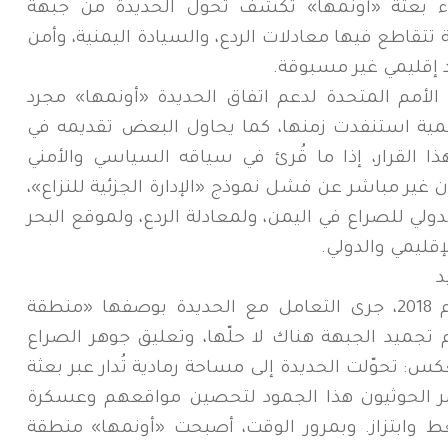
هاء بعثة «أونمها» تكشف تحوّل الحديدة من جبهة
تقاطع فيها معادلات الردع، والسيادة اليمنية، وأمن
 إقليمي غير مسبوقة.
الأمم المتحدة لدعم اتفاق الحديدة «أونمها» مجرد
أممية استنفدت زمنها، كما يحاول البعض تقديمه في
 القرار، إذا ما قُرئ في سياقه السياسي والأمني
ن غير مباشر عن فشل نموذج «الإدارة الجزئية للنزاع»،
ولي للصراع في اليمن، ولمعادلة الردع، ولموقع البحر
قليمي والدولي.
د
منذ توقيع اتفاق ستوكهولم نهاية عام 2018، جرى التعامل مع الحديدة بوصفها «منطقة
 تجميد الجبهة هناك لا حلّها، وتعليق جوهر الصراع
س: تحوّلت الحديدة إلى مساحة رمادية تُدار عبر بعثة
مر الحوثيون هذا الجمود لتحصين مواقعهم وعسكرة
ط وابتزاز. وبمرور الوقت، أصبحت «أونمها» منطقة