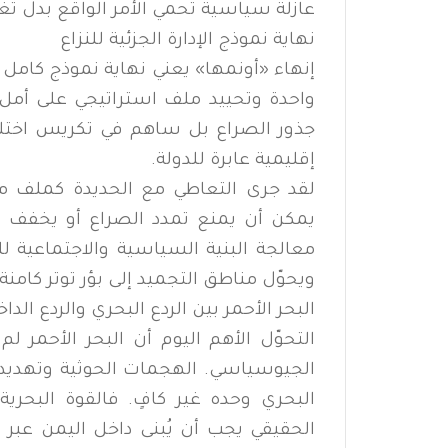
عازلة سياسية تحمي الأمر الواقع بدل تغي
نهاية نموذج الإدارة الجزئية للنزاع
إنهاء «أونمها» يعني نهاية نموذج كامل 
واحدة وتحييد ملف استراتيجي على أمل ت
جذور الصراع بل ساهم في تكريس اختلال 
إقليمية عابرة للدولة.
لقد جرى التعاطي مع الحديدة كملف م
يمكن أن يمنع تمدد الصراع أو يخفف من
معالجة البنية السياسية والاجتماعية لل
ويحوّل مناطق التجميد إلى بؤر توتر كامنة.
البحر الأحمر بين الردع البحري والردع الداخ
التحوّل الأهم اليوم أن البحر الأحمر لم 
الجيوسياسي. الهجمات الحوثية وتهديد ا
البحري وحده غير كافٍ. فالقوة البحرية
الحقيقي يجب أن يُبنى داخل اليمن عبر 