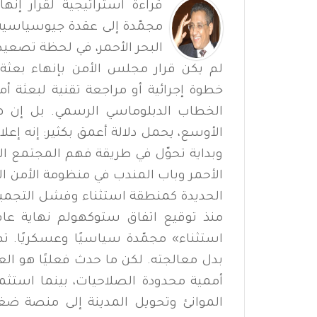
قراءة استراتيجية لقرار إن
مجمّدة إلى عقدة جيوسياسية ت
البحر الأحمر، في لحظة تصعيد
لم يكن قرار مجلس الأمن بإنهاء بعثة 
خطوة إجرائية أو مراجعة تقنية لبعثة 
الخطاب الدبلوماسي الرسمي. بل إن هذا
الأوسع، يحمل دلالة أعمق بكثير: إنه إعلا
وبداية تحوّل في طريقة فهم المجتمع الد
الأحمر وباب المندب في منظومة الأمن الإ
الحديدة كمنطقة استثناء وفشل التجمي
استثناء» مجمّدة سياسيًا وعسكريًا. تم
بدل معالجته. لكن ما حدث فعليًا هو العك
أممية محدودة الصلاحيات، بينما استث
الموانئ وتحويل المدينة إلى منصة ضغ