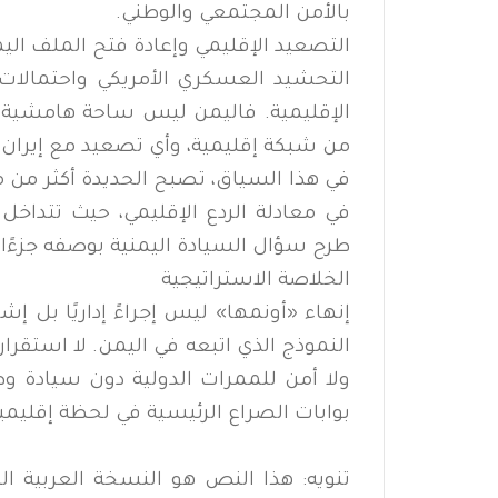
بالأمن المجتمعي والوطني.
التصعيد الإقليمي وإعادة فتح الملف الي
التحشيد العسكري الأمريكي واحتمالات ت
الإقليمية. فاليمن ليس ساحة هامشية ب
من شبكة إقليمية، وأي تصعيد مع إيران 
في هذا السياق، تصبح الحديدة أكثر من م
في معادلة الردع الإقليمي، حيث تتداخل 
طرح سؤال السيادة اليمنية بوصفه جزءًا ل
الخلاصة الاستراتيجية
إنهاء «أونمها» ليس إجراءً إداريًا بل إش
النموذج الذي اتبعه في اليمن. لا استقرار
ولا أمن للممرات الدولية دون سيادة وط
بوابات الصراع الرئيسية في لحظة إقليم
تنويه: هذا النص هو النسخة العربية ال