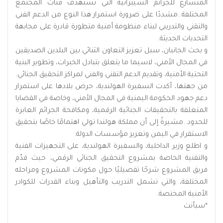
المتسارع للجرائم السيبرانية التي تستهدف فئات المجتمع
المختلفة..مشددًا على ضرورة استمرار هذا النوع من الدعم الفني
والتقني والتدريبي لبناء منظومة أمنية متطورة قادرة على مجابهة
التحديات الحديثة.
و بحث الجانبان، سبل تعزيز التعاون الثنائي بين البلدين الصديقين
في المجال الأمني، لاسيما ما يتعلق بتبادل الخبرات، وتطوير البنية
التحتية الأمنية، وتقديم الدعم التقني والفني لمراكز التحقيق الجنائي.
من جهتها، أكدت السفيرة الهولندية، حرص بلادها على استمرار
دعم جهود الحكومة اليمنية في المجال الأمني، وخاصة في القضايا
المتعلقة بالتحقيقات الجنائية الرقمية، ومكافحة الجرائم العابرة
للحدود..مشيرةً إلى أن مملكة هولندا تولي اهتمامًا خاصًا بتحقيق
الاستقرار في اليمن وتعزيز مؤسسات الدولة.
و اطلع وزير الداخلية، والسفيرة الهولندية، على التجهيزات الفنية
والتقنية الخاصة بمشروع التحقيق الجنائي الرقمي، حيث قدّم
فريق المشروع شرحًا تفصيليًا حول مكونات المشروع ومراحله
المختلفة، والتي تشمل التدريب والتأهيل وبناء القدرات للكوادر
الأمنية المختصة.
*
سبأنت