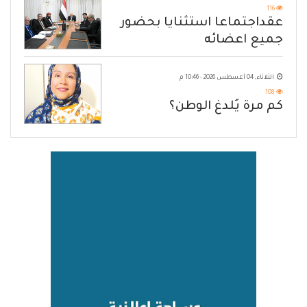
116
عقداجتماعا استثنايا بحضور
جميع اعضائه
الثلاثاء, 04 أغسطس 2026 - 10:46 م
108
كم مرة يُلدغ الوطن؟