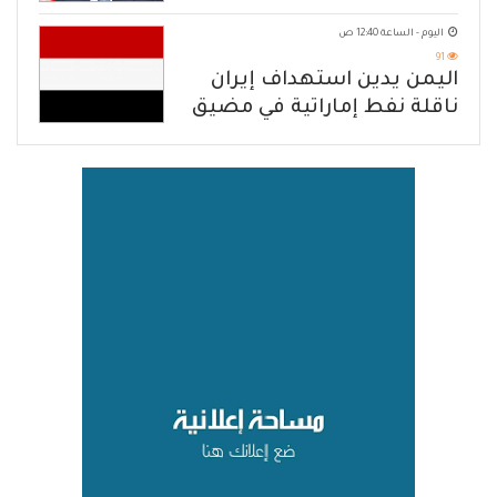
الهجوم الإرهابي الحوثي والرد
اليوم - الساعة 12:40 ص
الحازم على مصدر التهديد
91
اليمن يدين استهداف إيران
ناقلة نفط إماراتية في مضيق
هرمز