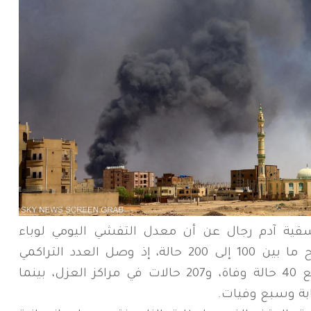
ة آدم رجال عن أن معدل التفشي اليومي لوباء
الكوليرا في منطقة طويلة وحدها يتراوح ما بين 100 إلى 200 حالة، إذ وصل العدد التراكمي
الإصابات إلى 2145 حالة (حتى أمس) مع 40 حالة وفاة، و207 حالات في مراكز العزل، بينما