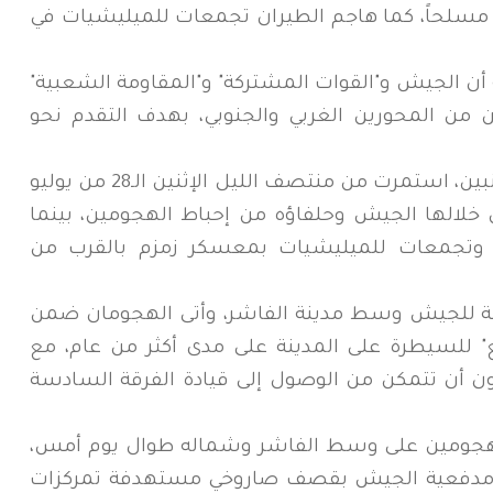
لعربات القتالية وتحييد ما لا يقل عن 16 مسلحاً، كما هاجم الطيران تجمعات للميليشيات في
ن الجيش و"القوات المشتركة" و"المقاومة الشعبية"
 من المحورين الغربي والجنوبي، بهدف التقدم نحو
ودارت مواجهات ومعارك عنيفة بين الجانبين، استمرت من منتصف الليل الإثنين الـ28 من يوليو
 خلالها الجيش وحلفاؤه من إحباط الهجومين، بينما
وتجمعات للميليشيات بمعسكر زمزم بالقرب من
عة للجيش وسط مدينة الفاشر، وأتى الهجومان ضمن
للسيطرة على المدينة على مدى أكثر من عام، مع
ون أن تتمكن من الوصول إلى قيادة الفرقة السادسة
جومين على وسط الفاشر وشماله طوال يوم أمس،
 مدفعية الجيش بقصف صاروخي مستهدفة تمركزات