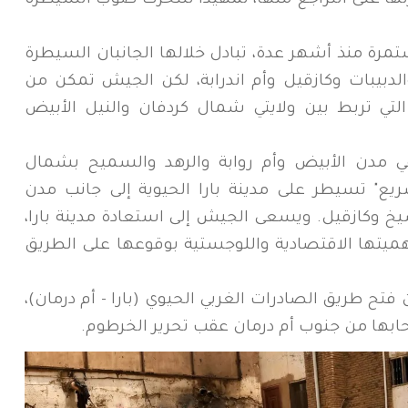
رتها على التراجع منها، تمهيداً للتحرك صوب السيطرة
ة منذ أشهر عدة، تبادل خلالها الجانبان السيطرة
لدبيبات وكازقيل وأم اندرابة، لكن الجيش تمكن من
، التي تربط بين ولايتي شمال كردفان والنيل الأبيض
 مدن الأبيض وأم روابة والرهد والسميح بشمال
سريع" تسيطر على مدينة بارا الحيوية إلى جانب مدن
يخ وكازقيل. ويسعى الجيش إلى استعادة مدينة بارا،
يتها الاقتصادية واللوجستية بوقوعها على الطريق
ح طريق الصادرات الغربي الحيوي (بارا - أم درمان)،
حابها من جنوب أم درمان عقب تحرير الخرطوم.