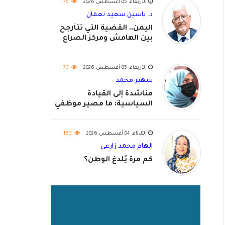
الأربعاء, 05 أغسطس 2026
75
د. ياسين سعيد نعمان
اليمن.. القضية التي تتأرجح
بين الهامش ومركز الصراع
الأربعاء, 05 أغسطس 2026
73
سهير محمد
مناشدة إلى القيادة
السياسية: ما مصير موظفي
٢٠٢٦؟
الثلاثاء, 04 أغسطس 2026
183
الهام محمد زارعي
كم مرة يُلدغ الوطن؟