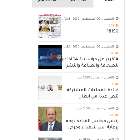
اليوم
من 7 ايام
من 30 يوم
الخميس, 06 أغسطس 2026 - 12:11 ص
208
18190
الخميس, 06 أغسطس 2026 - 10:32 م
91
#تقرير عن مؤسسة 14 أكتوبر
للصحافة والطباعة والنشر
الأمس - الساعة 02:25 ص
71
قيادة العمليات المشتركة
تنعى عددا من ابطال
القوات المسلحة
الأمس - الساعة 01:55 ص
68
رئيس مجلس القيادة يوجه
برعاية اسر شهداء وجرحى
الهجوم الإرهابي الحوثي
الأمس - الساعة 01:16 ص