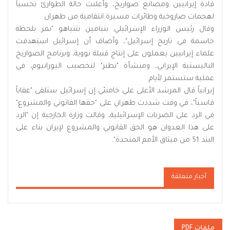
قادة إيرانيين ومصانع صواريخ، وأعلنت حالة الطوارئ تحسباً
لهجمات صاروخية وطائرات مسيرة انتقامية من طهران.
وقال رئيس الوزراء الإسرائيلي بنيامين نتنياهو "نمر بلحظة
حاسمة في تاريخ إسرائيل"، وأضاف أن إسرائيل استهدفت
علماء إيرانيين يعملون على إنتاج قنبلة نووية، وبرنامج الصواريخ
الباليستية الإيراني، ومنشأة "نطنز" لتخصيب اليورانيوم، في
عملية ستستمر لأيام.
إيرانياً قال المرشد الأعلى علي خامنئي إن إسرائيل ستلقى "عقاباً
قاسياً"، في وقت شددت طهران على "حقها القانوني والمشروع"
في الرد على الضربات الإسرائيلية، وقالت وزارة الخارجية إن "الرد
على هذا العدوان هو الحق القانوني والمشروع لإيران بناء على
البند 51 من ميثاق الأمم المتحدة".
أخبار متعلقة
ملفات PDF