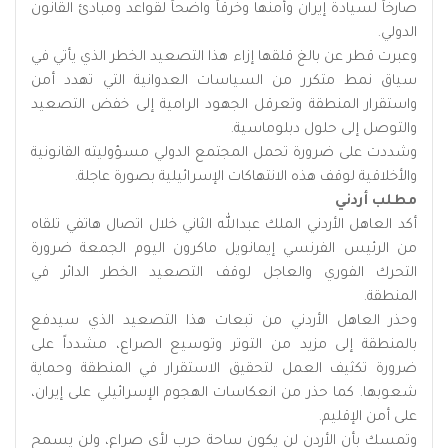
صارخاً لسيادة إيران وأمنها وخرقاً واضحاً لقواعد ومبادئ القانون
الدولي.
وعبرت قطر عن بالغ قلقها إزاء هذا التصعيد الخطر الذي يأتي في
سياق نمط متكرر من السياسات العدوانية التي تهدد أمن
واستقرار المنطقة وتعرقل الجهود الرامية إلى خفض التصعيد
والتوصل إلى حلول دبلوماسية.
وشددت على ضرورة تحمل المجتمع الدولي مسؤوليته القانونية
والأخلاقية لوقف هذه الانتهاكات الإسرائيلية بصورة عاجلة.
مطلب أردني
أكد العاهل الأردني الملك عبدﷲ الثاني خلال اتصال هاتفي تلقاه
من الرئيس الفرنسي إيمانويل ماكرون اليوم الجمعة ضرورة
التحرك الفوري والعاجل لوقف التصعيد الخطر الدائر في
المنطقة.
وحذر العاهل الأردني من تبعات هذا التصعيد الذي سيدفع
بالمنطقة إلى مزيد من التوتر وتوسيع الصراع، مشدداً على
ضرورة تكثيف العمل لتحقيق الاستقرار في المنطقة وحماية
شعوبها. كما حذر من انعكاسات الهجوم الإسرائيلي على إيران،
على أمن الإقليم.
وتمسك بأن الأردن لن يكون ساحة حرب لأي صراع، ولن يسمح