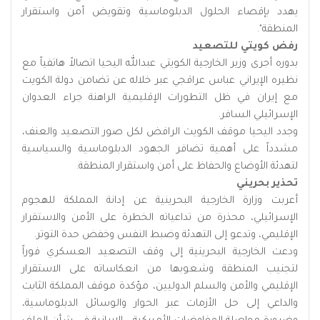
يهدد بإقصاء الحلول الدبلوماسية وتقويض أمن واستقرار
المنطقة".
رفض كويتي للتصعيد
بدوره أجرى وزير الخارجية الكويتي عبدالله اليحيا اتصالاً هاتفياً مع
نظيره الإيراني عباس عراقجي عبر خلاله عن تضامن دولة الكويت
مع إيران في ظل التطورات الإقليمية الراهنة جراء العدوان
الإسرائيلي السافر.
وجدد اليحيا موقف الكويت الرافض لكل صور التصعيد والعنف،
مشدداً على أهمية تضافر الجهود الدبلوماسية والسياسية
لتهدئة الأوضاع والحفاظ على أمن واستقرار المنطقة.
تحذير بحريني
أعربت وزارة الخارجية البحرينية عن إدانة المملكة للهجوم
الإسرائيلي، محذرة من تداعياته الخطرة على الأمن والاستقرار
الإقليمي، وتدعو إلى التهدئة وضبط النفس وخفض حدة التوتر.
ودعت الخارجية البحرينية إلى وقف التصعيد العسكري فوراً
لتجنيب المنطقة وشعوبها من انعكاساته على الاستقرار
الإقليمي والأمن والسلم الدوليين، مؤكدة موقف المملكة الثابت
والداعي إلى حل الأزمات عبر الحوار والوسائل الدبلوماسية،