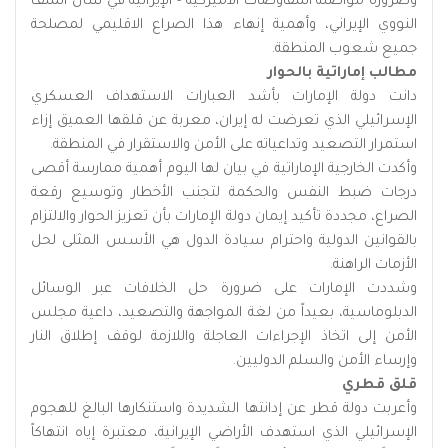
وضرورة مواصلة المفاوضات الأميركية - الإيرانية في شأن الملف
النووي الإيراني، وأهمية إنهاء هذا الصراع الاقليمي لمصلحة
جميع شعوب المنطقة.
مطالب إماراتية بالحوار
دانت دولة الإمارات بأشد العبارات الاستهداف العسكري
الإسرائيلي الذي تعرضت له إيران، معربة عن قلقها العميق إزاء
استمرار التصعيد وتداعياته على الأمن والاستقرار في المنطقة.
وأكدت الخارجية الإماراتية في بيان لها اليوم أهمية ممارسة أقصى
درجات ضبط النفس والحكمة لتجنب الأخطار وتوسيع رقعة
الصراع، مجددة تأكيد إيمان دولة الإمارات بأن تعزيز الحوار والالتزام
بالقوانين الدولية واحترام سيادة الدول هي الأسس المثلى لحل
الأزمات الراهنة.
وشددت الإمارات على ضرورة حل الخلافات عبر الوسائل
الدبلوماسية، بعيداً من لغة المواجهة والتصعيد، داعية مجلس
الأمن إلى اتخاذ الإجراءات العاجلة واللازمة لوقف إطلاق النار
وإرساء الأمن والسلم الدوليين.
قلق قطري
وأعربت دولة قطر عن إدانتها الشديدة واستنكارها البالغ للهجوم
الإسرائيلي الذي استهدف الأراضي الإيرانية، معتبرة إياه انتهاكاً