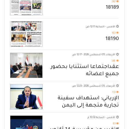
242
18189
الأمس - الساعة 12:11 ص
183
18190
الأربعاء, 05 أغسطس 2026 - 12:17 ص
148
عقداجتماعا استثنايا بحضور
جميع اعضائه
الأربعاء, 05 أغسطس 2026 - 12:23 ص
113
الإرياني: استهداف سفينة
تجارية متجهة إلى اليمن
يكشف حصار الحوثي للشعب
الأمس - الساعة 10:32 م
83