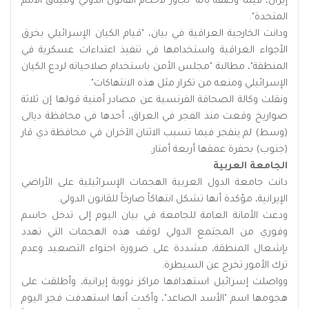
إيران، فيما وصفه بأنه "تجاوز لأحكام القانون الدولي وميثاق الأمم
المتحدة".
ودانت الخارجية العراقية في بيان، "قيام الكيان الإسرائيلي بخرق
الأجواء العراقية واستخدامها في تنفيذ اعتداءات عسكرية في
المنطقة"، مطالبة "مجلس الأمن باستخدام صلاحياته لردع الكيان
الإسرائيلي ومنعه من تكرار مثل هذه الانتهاكات".
ونقلت وكالة الصحافة الفرنسية عن مصادر أمنية قولها إن ثلاثة
صواريخ وقعت منذ الفجر في العراق، أحدها في محافظة ديالى
(وسط) لم ينفجر فيما تسبب الاثنان الآخران في محافظة ذي قار
(جنوب) بحفرة عمقها أربعة أمتار.
الجامعة العربية
دانت جامعة الدول العربية الهجمات الإسرائيلية على الأراضي
الإيرانية، مؤكدة أنها تشكل انتهاكاً صارخاً للقانون الدولي.
ودعت الأمانة العامة للجامعة في بيان اليوم إلى تدخل حاسم
وفوري من المجتمع الدولي لوقف هذه الهجمات التي تهدد
بإشعال المنطقة، مشددة على ضرورة احتواء التصعيد وعدم
ترك الأمور تخرج عن السيطرة.
وواصلت إسرائيل استهدافها مراكز نووية إيرانية، وأطلقت على
هجومها اسم "الأسد الصاعد"، وأكدت أنها استهدفت فجر اليوم