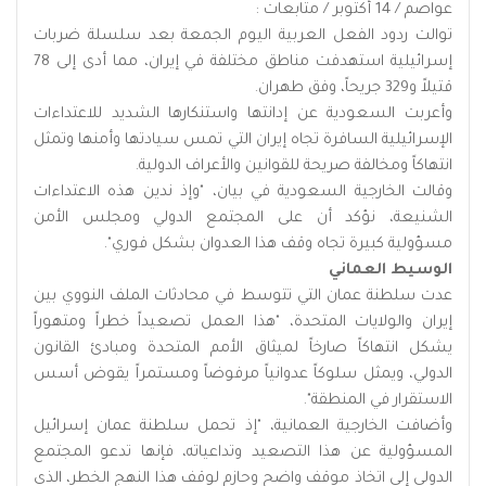
عواصم / 14 أكتوبر / متابعات :
توالت ردود الفعل العربية اليوم الجمعة بعد سلسلة ضربات
إسرائيلية استهدفت مناطق مختلفة في إيران، مما أدى إلى 78
قتيلاً و329 جريحاً، وفق طهران.
وأعربت السعودية عن إدانتها واستنكارها الشديد للاعتداءات
الإسرائيلية السافرة تجاه إيران التي تمس سيادتها وأمنها وتمثل
انتهاكاً ومخالفة صريحة للقوانين والأعراف الدولية.
وقالت الخارجية السعودية في بيان، "وإذ ندين هذه الاعتداءات
الشنيعة، نؤكد أن على المجتمع الدولي ومجلس الأمن
مسؤولية كبيرة تجاه وقف هذا العدوان بشكل فوري".
الوسيط العماني
عدت سلطنة عمان التي تتوسط في محادثات الملف النووي بين
إيران والولايات المتحدة، "هذا العمل تصعيداً خطراً ومتهوراً
يشكل انتهاكاً صارخاً لميثاق الأمم المتحدة ومبادئ القانون
الدولي، ويمثل سلوكاً عدوانياً مرفوضاً ومستمراً يقوض أسس
الاستقرار في المنطقة".
وأضافت الخارجية العمانية، "إذ تحمل سلطنة عمان إسرائيل
المسؤولية عن هذا التصعيد وتداعياته، فإنها تدعو المجتمع
الدولي إلى اتخاذ موقف واضح وحازم لوقف هذا النهج الخطر، الذي