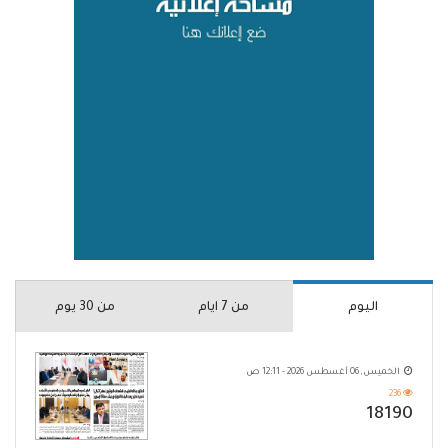
اليوم
من 7 ايام
من 30 يوم
الخميس, 06 أغسطس 2026 - 12:11 ص
236
18190