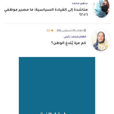
سهير محمد
مناشدة إلى القيادة السياسية: ما مصير موظفي
٢٠٢٦؟
الثلاثاء, 04 أغسطس 2026
201
الهام محمد زارعي
كم مرة يُلدغ الوطن؟