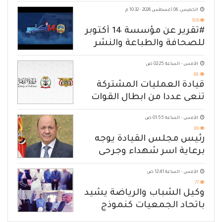
الخميس, 06 أغسطس 2026 - 10:32 م
109
#تقرير عن مؤسسة 14 أكتوبر
للصحافة والطباعة والنشر
الأمس - الساعة 02:25 ص
88
قيادة العمليات المشتركة
تنعى عددا من ابطال القوات
المسلحة
الأمس - الساعة 01:55 ص
86
رئيس مجلس القيادة يوجه
برعاية اسر شهداء وجرحى
الهجوم الإرهابي الحوثي والرد
الأمس - الساعة 12:41 ص
الحازم على مصدر التهديد
77
وكيل الشباب والرياضة يشيد
باتحاد الجمعيات كنموذج
للانتقال من الإغاثة إلى التنمية