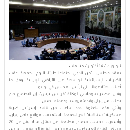
نيويورك / 14 أكتوبر / متابعات :
يعقد مجلس الأمن الدولي اجتماعا طارئا، اليوم الجمعة، عقب
الضربات الإسرائيلية الواسعة على الأراضي الإيرانية، وفق ما
أعلنت بعثة غويانا التي ترأس المجلس في يونيو.
وقال مصدر دبلوماسي لوكالة "فرانس برس"، إن الاجتماع جاء
بطلب من إيران وقدمته روسيا ودعمته الصين.
وتأتي هذه الخطوة بعد ساعات من تنفيذ إسرائيل ضربة
عسكرية "استباقية" فجر الجمعة، استهدفت مواقع داخل إيران،
وأسفرت، بحسب مصادر مطلعة، عن مقتل ما لا يقل عن 20
من كبار القادة العسكريين، بينهم رئيس القوة الجوية في الحرس