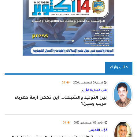
كتاب وآراء
الأحد, 09 أغسطس 2026
58
علي عبدربه غزال
بين التوليد والشبكة... أين تكمن أزمة كهرباء
حريب وعين؟
الأحد, 09 أغسطس 2026
56
فؤاد التميمي