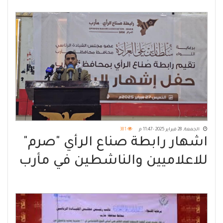
والأمن والسلام
الجمعة, 28 فبراير 2025 - 11:47 م
381
اشهار رابطة صناع الرأي "صرم"
للاعلاميين والناشطين في مأرب