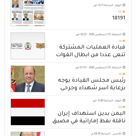
اليوم - الساعة 12:11 ص
120
18191
الجمعة, 07 أغسطس 2026 - 02:25 ص
94
قيادة العمليات المشتركة
تنعى عددا من ابطال القوات
المسلحة
الجمعة, 07 أغسطس 2026 - 01:55 ص
90
رئيس مجلس القيادة يوجه
برعاية اسر شهداء وجرحى
الهجوم الإرهابي الحوثي والرد
اليوم - الساعة 12:40 ص
الحازم على مصدر التهديد
84
اليمن يدين استهداف إيران
ناقلة نفط إماراتية في مضيق
هرمز
الأمس - الساعة 04:18 م