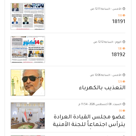
الأمس - الساعة 12:11 ص
193
18191
اليوم - الساعة 12:12 ص
138
18192
الأمس - الساعة 12:06 ص
129
التعذيب بالكهرباء
السبت, 08 أغسطس 2026 - 11:54 م
99
عضو مجلس القيادة العرادة
يترأس اجتماعاً للجنة الأمنية
العسكرية بمأرب