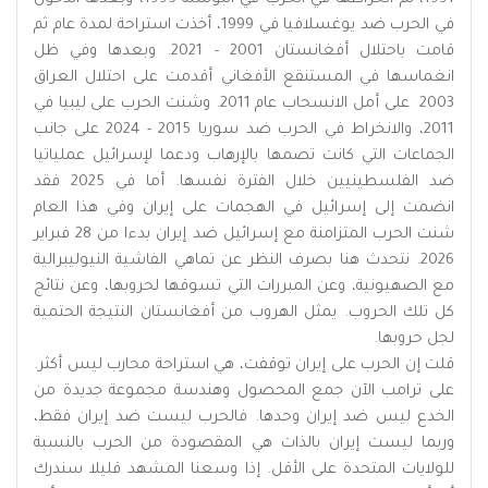
في الحرب ضد يوغسلافيا في 1999، أخذت استراحة لمدة عام ثم
قامت باحتلال أفغانستان 2001 - 2021. وبعدها وفي ظل
انغماسها في المستنقع الأفغاني أقدمت على احتلال العراق
2003 على أمل الانسحاب عام 2011. وشنت الحرب على ليبيا في
2011، والانخراط في الحرب ضد سوريا 2015 - 2024 على جانب
الجماعات التي كانت تصمها بالإرهاب ودعما لإسرائيل عملياتيا
ضد الفلسطينيين خلال الفترة نفسها. أما في 2025 فقد
انضمت إلى إسرائيل في الهجمات على إيران وفي هذا العام
شنت الحرب المتزامنة مع إسرائيل ضد إيران بدءا من 28 فبراير
2026. نتحدث هنا بصرف النظر عن تماهي الفاشية النيوليبرالية
مع الصهيونية، وعن المبررات التي تسوقها لحروبها، وعن نتائج
كل تلك الحروب. يمثل الهروب من أفغانستان النتيجة الحتمية
لجل حروبها.
قلت إن الحرب على إيران توقفت، هي استراحة محارب ليس أكثر.
على ترامب الآن جمع المحصول وهندسة مجموعة جديدة من
الخدع ليس ضد إيران وحدها. فالحرب ليست ضد إيران فقط،
وربما ليست إيران بالذات هي المقصودة من الحرب بالنسبة
للولايات المتحدة على الأقل. إذا وسعنا المشهد قليلا سندرك