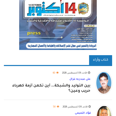
كتاب وآراء
الأحد, 09 أغسطس 2026
60
علي عبدربه غزال
بين التوليد والشبكة... أين تكمن أزمة كهرباء
حريب وعين؟
الأحد, 09 أغسطس 2026
58
فؤاد التميمي