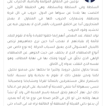
نوعين من الحقائق المؤلمة والدامية، الاحتراب على
السلطة وفي السلطة وبالسلطة، وهي الحقيقة الأولى التي
اختصت بها بلادنا عن سواها من الدول. حروب في كل قرية
ومنطقة، وشعارات الحروب كلها في المتناول. لا يعجز
المتحاربون أبدا عن اختلاق المبررات بالقدر الذي لا يعجزون فيه عن
تحشيد وقود الحروب.
تولد اعتقاد عند البعض أنهم إنما خلقوا للقيادة وأنه لا تقوم للبلاد
قائمة إلا بقيادتهم. لا نعجب أبدا حين نرى جماهيرهم ترتص
كالبنيان العشوائي الذي يعيق انسياب الحركة. إنه نوع خاص من
أنواع الاصطفاء الذي لا يختلف، من حيث الجوهر، عن الاصطفاء
الإلهي الذي تخلّق في أوروبا وفتك بها في نهاية المطاف، وهو
نفسه الذي انتقلت عدواه إلى الآفاق.
عندما نحاول تحليل حروبنا، وكثيرا ما نحللها. نحن مدمنو تحليل.
لكننا ونحن نفعل ذلك لا نقوم به بحيادية ولو نسبية، لكننا
باستمرار نظل مستغرقين بانتمائنا لقرانا ومشايخنا وعصبياتنا.
ننسى بسهولة أننا ننتمي للمدينة أو المدنية، على الرغم من ادعائنا
ذلك ليل نهار. أحدهم يلحق اسمه باسم المدينة التي ولد أو نشأ
فيها، ولكنه حتى لو كان في الأمر صحة من نوع ما إلا أنه بمجرد
أن يدعو داعي القبيلة أو المنطقة أو الطائفة تراه قد لبى النداء حتى