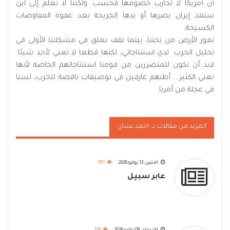
أن أمريكا لا تحارب خصومها فحسب. ولكننا لا نعلم إلى أين
ستمد إيران بصرها أو يدها الجريحة بعد غفوة المفاوضات
الكسيحة.
تمور الأرض من تحتنا، بينما نقف نعلق في مشكلتنا الأولى في
تحليل الحرب. لدي استنتاجاتي، لكنها قطعا لا تعني لأحد شيئا.
لابد أن تكون للمتضررين من قومنا استنتاجاتهم الخاصة لأنها
تعني الكثير... أظنهم غارقين في توصيفات ناقصة للحرب، لسنا
في عجلة من أمرنا.
المزيد من مقالات د. احمد سنان
الاثنين, 13 يوليو 2026
151
عابر سبيل