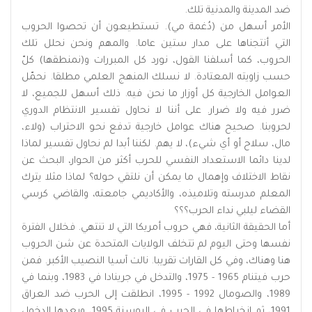
ضد المدينة والمدنية تلك.
الأمر أسهل من (دُغمة مي). تستطيعون أن تحصوا الحروب
التي أنتجناها على مدار ستين عاما. والمهم ونحن نحلل تلك
الحروب، كما أسلفنا القول، نورد كل المبررات و(نمنطقها) كلّ
حسب زاويته المعتادة. لا نسلك المنهج العلمي مطلقا. نحمّل
العوامل الخارجية كل أوزار ما نحن فيه. ذلك أسهل للجميع، لا
ضرر فيه ولا ضرار. على أننا لا نحاول تفسير الانتظام الدوري
لحروبنا. صحيح هناك عوامل خارجية تدفع نحو الاحتراب (ولاء،
مال، سلاح أو أي شيء)، لا يهم. لكننا أبدا لم نحاول تفسير لماذا
لدينا دائما الاستعداد النفسي للحرب أكثر من الحوار، البحث عن
نقاط الاختلاف وإهمال ما يمكن أن نلتقي حوله؟ لماذا مثلا يترك
المعلم مدرسته وتلاميذه، والأكاديمي جامعته، والقاضي كرسي
القضاء ليلبي نداء الحرب؟؟؟
أما الحقيقة الثانية، فهي حروب أمريكا التي لا تنتهي. فخلال الفترة
نفسها وحتى اليوم لم تتخلف الولايات المتحدة عن شن الحروب
هنا وهناك، وفي كل القارات تقريبا. نالت آسيا النصيب الأكبر. فمن
حرب فيتنام 1965 - 1975، والتدخل في جرينادا في 1983، وبنما في
1989، والصومال 1992 - 1995، انطلقت إلى الحرب ضد العراق
1991، ثم انخراطها في الحرب في البوسنة 1995، وبعدها الدخول