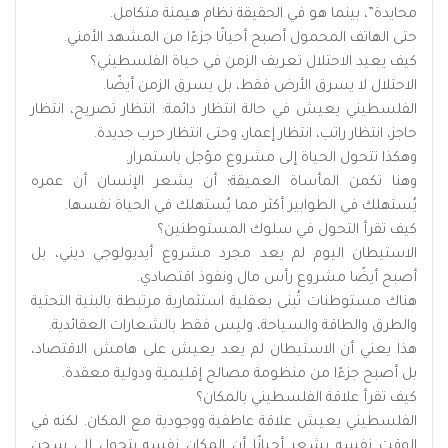
محايدة”، بينما هو في الحقيقة نظام هيمنة متكامل.
حتى الهاتف المحمول أصبح أحيانًا جزءًا من المشهد الأمني.
كيف يعيد الاحتلال تعريف الزمن في حياة الفلسطيني؟
الاحتلال لا يسرق الأرض فقط، بل يسرق الزمن أيضًا.
الفلسطيني يعيش في حالة انتظار دائمة: انتظار تصريح، انتظار
حاجز، انتظار راتب، انتظار إعمار، وحتى انتظار حرب جديدة.
وهكذا تتحول الحياة إلى مشروع مؤجل باستمرار.
وهنا تكمن المأساة العميقة؛ أن يشعر الإنسان أن عمره
يُستهلك في الطوابير أكثر مما يُستهلك في الحياة نفسها.
كيف تقرأ التحول في سلوك المستوطنين؟
الاستيطان اليوم لم يعد مجرد مشروع أيديولوجي ديني، بل
أصبح أيضًا مشروع رأس مال ونفوذ اقتصادي.
هناك مستوطنات تُبنى بعقلية استثمارية مرتبطة بالبنية التحتية
والطرق والطاقة والسياحة، وليس فقط بالشعارات العقائدية.
هذا يعني أن الاستيطان لم يعد يعيش على هامش الاقتصاد،
بل أصبح جزءًا من منظومة مصالح إقليمية ودولية معقدة.
كيف تقرأ علاقة الفلسطيني بالمكان؟
الفلسطيني يعيش علاقة عاطفية ووجودية مع المكان. لكنه في
الوقت نفسه يشعر أحيانًا أن المكان نفسه يتحول إلى سجن