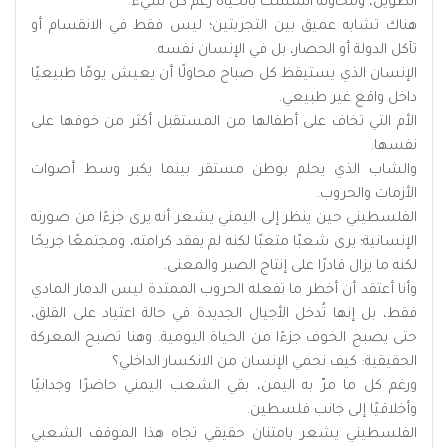
الطويل، ومحاولة التمسك بالحياة رغم كل شيء.
هناك تشابه عميق بين التجربتين؛ ليس فقط في الانقسام أو
تآكل الدولة أو الحصار، بل في الإنسان نفسه.
الإنسان الذي يستيقظ كل صباح محاولًا أن يعيش يومًا طبيعيًا
داخل واقع غير طبيعي.
الأم التي تخاف على أطفالها من المستقبل أكثر من خوفها على
نفسها.
والشاب الذي يحلم بوطن مستقر بينما يكبر وسط أصوات
الأزمات والحروب.
الفلسطيني حين ينظر إلى اليمني يشعر أنه يرى جزءًا من صورته
الإنسانية؛ يرى شعبًا متعبًا لكنه لم يفقد كرامته، ومجتمعًا جريحًا
لكنه ما يزال قادرًا على إنتاج الصبر والمعنى.
وأنا أعتقد أن أخطر ما تفعله الحروب الممتدة ليس الدمار المادي
فقط، بل إنها تُدخل الأجيال الجديدة في حالة اعتياد على القلق،
حتى يصبح الخوف جزءًا من الحياة اليومية. وهنا تصبح المعركة
الحقيقية: كيف نحمي الإنسان من الانكسار الداخلي؟
ورغم كل ما مرّ به اليمن، بقي الشعب اليمني حاضرًا وجدانيًا
وأخلاقيًا إلى جانب فلسطين.
الفلسطيني يشعر بامتنان حقيقي تجاه هذا الموقف الشعبي