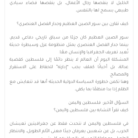
الخليل لا ينقصها رجال الأعمال، بل ينقصها فضاء سيادي
طبيعي يسمح لها بالتنفس.
كيف تقارن بين سور الصين العظيم وجدار الفصل العنصري؟
سور الصين العظيم كان جزءًا من سياق تاريخي دفاعي قديم،
بينما جدار الفصل العنصري يمثل منظومة عزل وسيطرة حديثة
تُعيد تعريف الجغرافيا والإنسان معًا.
المشكلة اليوم أن العالم لا ينظر دائمًا إلى فلسطين كقضية
عدالة، بل أحيانًا كملف يجب “إدارته” للحفاظ على الاستقرار
والمصالح.
وهنا تكمن خطورة السياسة الدولية الحديثة؛ أنها قد تتعايش مع
الظلم إذا بدا منظمًا بما يكفي.
السؤال الأخير: فلسطين واليمن
كيف تقرأ التشابه بين فلسطين واليمن؟
في فلسطين واليمن لا نتحدث فقط عن جغرافيتين تعيشان
الحرب، بل عن شعبين يعرفان جيدًا معنى الألم الطويل، والانتظار