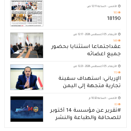
الأمس - الساعة 12:11 ص
183
18190
الأربعاء, 05 أغسطس 2026 - 12:17 ص
149
عقداجتماعا استثنايا بحضور
جميع اعضائه
الأربعاء, 05 أغسطس 2026 - 12:23 ص
113
الإرياني: استهداف سفينة
تجارية متجهة إلى اليمن
يكشف حصار الحوثي للشعب
الأمس - الساعة 10:32 م
83
#تقرير عن مؤسسة 14 أكتوبر
للصحافة والطباعة والنشر