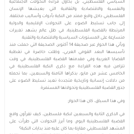
السياسي الفلسطيني، بل يحاول قراءة التحولات الاجتماعية
والنفسية والاقتصادية والثقافية التي يعيشها الإنسان
الفلسطيني داخل واقع ممتد من النكبة بأدوات وأساليب مختلفة،
إلى جانب تسليط الضوء على التحولات الإقليمية والدولية
المرتبطة بالقضية الفلسطينية، في ظل عالم يشهد تغيرات
متسارعة على المستويات السياسية والاقتصادية والتقنية.
ويأتي هذا الحوار عبر صحيفة 14 أكتوبر، الصحيفة التي حملت منذ
تأسيسها البعد القومي العربي، وظلت حاضرة في تغطية
القضايا العربية وفي مقدمتها القضية الفلسطينية، في وقت
تتزامن فيه هذه القراءة مع ذكرى النكبة الفلسطينية في
الخامس عشر من مايو، بذكراها الثامنة والسبعين، بما تحمله
من دلالات إنسانية وتاريخية متجددة تعيد تسليط الضوء على
جذور القضية الفلسطينية وتحولاتها المستمرة.
وفي هذا السياق، كان هذا الحوار:
في الذكرى الثانية والسبعين لنكبة فلسطين، كيف تقرأون واقع
القضية الفلسطينية اليوم، وما أبرز التحولات التي طرأت على
المشهد الفلسطيني مقارنة بما كان عليه منذ بدايات النكبة؟