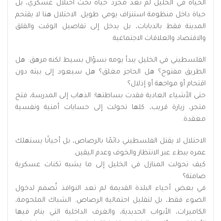
الحياة في الخليل لم تعد مجرد حياة تحت احتلال عسكري، بل
حياة داخل منظومة استنزاف يومي طويل. الاحتلال هنا لا يقتحم
المدينة فقط بالدبابات، بل يدخل إلى تفاصيل الوقت والقلق
والاقتصاد والعلاقات الاجتماعية.
الفلسطيني في الخليل يبدأ يومه بسؤال بسيط لكنه مرهق: هل
الطريق مفتوح؟ هل الحاجز مغلق؟ هل سيعود إلى بيته دون
اقتحام أو مواجهة أو إذلال؟
حتى الأشياء العادية فقدت بساطتها؛ الذهاب إلى المدرسة، فتح
متجر، زيارة قريب، كلها تحولت إلى حسابات أمنية ونفسية
معقدة.
الاحتلال لا يقتل الفلسطيني دائمًا بالرصاص، بل أحيانًا يستهلك
عمره ببطء عبر الانتظار والخوف وعدم اليقين.
كيف تحولت المنازل في الخليل إلى ما يشبه ثكنات عسكرية
صامتة؟
في بعض أحياء البلدة القديمة لم تعد النوافذ تُصمم لدخول
الضوء فقط، بل لتقليل احتمالية الرصاص. الشباك الملحومة،
الكاميرات، الأبواب الحديدية، والغرف الداخلية التي ينام فيها