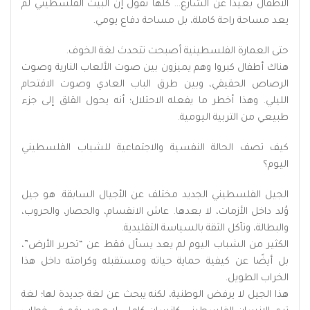
الأطفال بعيدًا عن الشارع… كلها تقول إن البيت الفلسطيني لم
يعد مساحة راحة كاملة، بل مساحة دفاع يومي.
حتى العمارة الفلسطينية أصبحت تتحدث لغة الخوف.
هناك أطفال كبروا وهم يميزون بين صوت الألعاب النارية وصوت
الرصاص الحقيقي، وبين طرق الباب العادي وصوت الاقتحام
الليلي. وهذا أخطر ما يفعله الاحتلال؛ أنه يحول القلق إلى جزء
طبيعي من التربية اليومية.
كيف تصف الحالة النفسية والاجتماعية للشباب الفلسطيني
اليوم؟
الجيل الفلسطيني الجديد مختلف عن الأجيال السابقة. هو جيل
وُلد داخل الأزمات، لا بعدها. عاش الانقسام، والحصار، والحروب،
والبطالة، وتآكل الثقة بالسياسة التقليدية.
الكثير من الشباب اليوم لم يعد يسأل فقط عن “تحرير الأرض”،
بل أيضًا عن كيفية حماية حياته ومستقبله وكرامته داخل هذا
الخراب الطويل.
هذا الجيل لا يرفض الوطنية، لكنه يبحث عن لغة جديدة لها؛ لغة