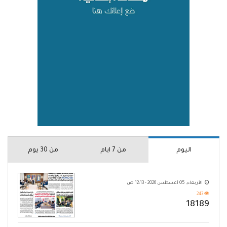
اليوم
من 7 ايام
من 30 يوم
الأربعاء, 05 أغسطس 2026 - 12:13 ص
243
18189