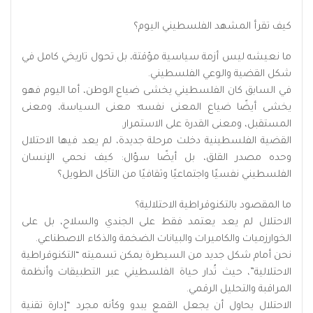
كيف تقرأ المشهد الفلسطيني اليوم؟
ما نعيشه ليس أزمة سياسية مؤقتة، بل تحول تاريخي كامل في
شكل القضية والوعي الفلسطيني.
في السابق كان الفلسطيني يخشى ضياع الوطن، أما اليوم فهو
يخشى أيضًا ضياع المعنى نفسه؛ معنى السياسة، ومعنى
المستقبل، ومعنى القدرة على الاستمرار.
القضية الفلسطينية دخلت مرحلة جديدة، لم يعد فيها الاحتلال
وحده مصدر القلق، بل أيضًا سؤال: كيف نحمي الإنسان
الفلسطيني نفسيًا واجتماعيًا وثقافيًا من التآكل الطويل؟
ما المقصود بالتكنوقراطية الاحتلالية؟
الاحتلال لم يعد يعتمد فقط على الجندي والسلاح، بل على
الخوارزميات والكاميرات والبيانات الضخمة والذكاء الاصطناعي.
نحن أمام شكل جديد من السيطرة يمكن تسميته “التكنوقراطية
الاحتلالية”، حيث تُدار حياة الفلسطيني عبر التطبيقات وأنظمة
المراقبة والتحليل الرقمي.
الاحتلال يحاول أن يجعل القمع يبدو وكأنه مجرد “إدارة تقنية