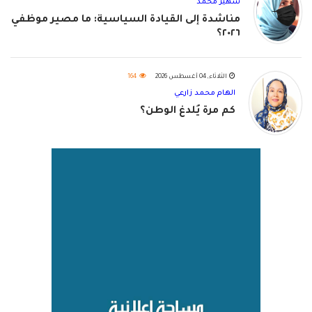
سهير محمد
مناشدة إلى القيادة السياسية: ما مصير موظفي
٢٠٢٦؟
الثلاثاء, 04 أغسطس 2026
164
الهام محمد زارعي
كم مرة يُلدغ الوطن؟