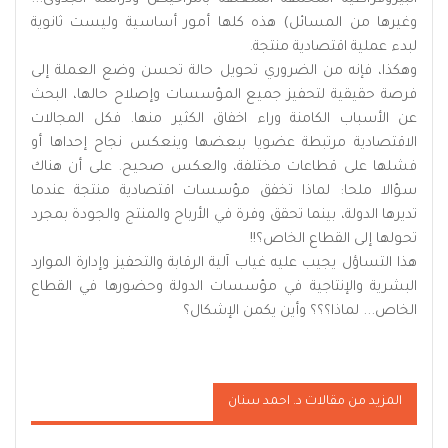
وغيرها من المسائل) هذه كلها أمور أساسية وليست ثانوية
لبدء عملية اقتصادية منتجة.
وهكذا، فإنه من الضروري تحويل حالة تحسن وضع العملة إلى
فرصة حقيقية لتحفيز جميع المؤسسات وإصلاح حالها، البحث
عن الأسباب الكامنة وراء اخفاق الكثير منها. فكل المجالات
الاقتصادية مرتبطة عضويا ببعضها وينعكس نجاح إحداها أو
فشلها على قطاعات مختلفة، والعكس صحيح. على أن هناك
سؤالا ملحا: لماذا تخفق مؤسسات اقتصادية منتجة عندما
تديرها الدولة، بينما تحقق وفرة في الأرباح والمنتج والجودة بمجرد
تحولها إلى القطاع الخاص؟!!
هذا التساؤل يجيب عليه غياب آلية الرقابة والتحفيز وإدارة الموارد
البشرية والإنتاجية في مؤسسات الدولة وحضورها في القطاع
الخاص... لماذا؟؟؟ وأين يكمن الإشكال؟
المزيد من مقالات د. احمد سنان