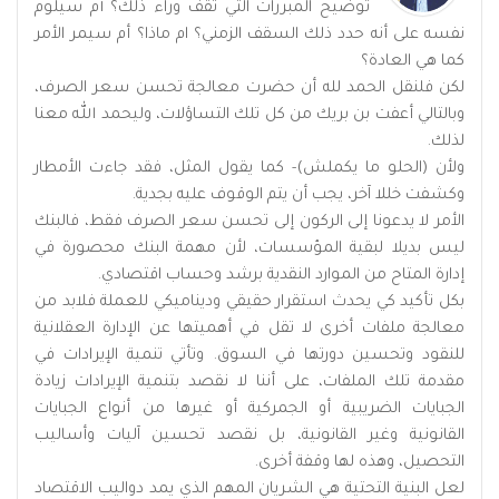
توضيح المبررات التي تقف وراء ذلك؟ أم سيلوم
نفسه على أنه حدد ذلك السقف الزمني؟ ام ماذا؟ أم سيمر الأمر
كما هي العادة؟
لكن فلنقل الحمد لله أن حضرت معالجة تحسن سعر الصرف،
وبالتالي أعفت بن بريك من كل تلك التساؤلات، وليحمد الله معنا
لذلك.
ولأن (الحلو ما يكملش)- كما يقول المثل، فقد جاءت الأمطار
وكشفت خللا آخر، يجب أن يتم الوقوف عليه بجدية.
الأمر لا يدعونا إلى الركون إلى تحسن سعر الصرف فقط، فالبنك
ليس بديلا لبقية المؤسسات، لأن مهمة البنك محصورة في
إدارة المتاح من الموارد النقدية برشد وحساب اقتصادي.
بكل تأكيد كي يحدث استقرار حقيقي وديناميكي للعملة فلابد من
معالجة ملفات أخرى لا تقل في أهميتها عن الإدارة العقلانية
للنقود وتحسين دورتها في السوق. وتأتي تنمية الإيرادات في
مقدمة تلك الملفات، على أننا لا نقصد بتنمية الإيرادات زيادة
الجبايات الضريبية أو الجمركية أو غيرها من أنواع الجبايات
القانونية وغير القانونية، بل نقصد تحسين آليات وأساليب
التحصيل، وهذه لها وقفة أخرى.
لعل البنية التحتية هي الشريان المهم الذي يمد دواليب الاقتصاد