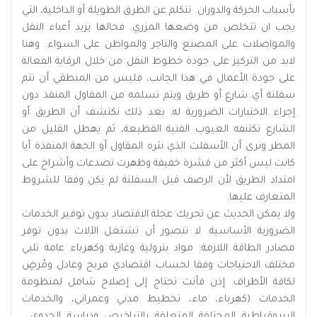
بأسباب الحركة والدوران. نتكلم عن الطرق الطويلة أو الداخلية، التي
يجب ان تتخلص من وضعها المزري. فحالها يزيد أعباء النقل
والمواصلات على المصنع والتاجر والمواطن على السواء. وهنا
لابد من التركيز على جودة خطوط النقل من خلال الرقابة الفعالة
على جودة الأعمال في هذا الجانب، فليس من المنطقي أن تتم
سفلتة أي شارع أو طريق ويتم تسلمه من المقاول المنفذ دون
إجراء الاختبارات الضرورية له. بعد ذلك نكتشف أن الطريق أو
الشارع تكتنفه العيوب الفنية الفظيعة، ثم يهطل القليل من
المطر ونرى أن الأسفلت الذي نثره المقاول أو الجهة المنفذة أيا
كانت ليس أكثر من قشرة خفيفة وظهرت تصدعات وأشراخ على
امتداد الطريق لأن الرصف قبل السفلتة لم يكن وفقا للشروط
المتعارف عليها.
ولا يمكن الحديث عن تحريك عجلة الاقتصاد بدون توفير الخدمات
الضرورية الأساسية. لا نتصور أن تشتغل الآلات بدون توفر
مصادر الطاقة اللازمة: مواد بترولية وغازية وكهرباء عامة تلبي
مختلف الاحتياجات وفقا لحساب اقتصادي مربح وعادل ومُرضٍ
لكافة الأطراف. إذن فأنت تحتاج إلى إصلاح شامل لمنظومة
الخدمات (كهرباء، ماء، تخطيط مدني وعمراني، والخدمات
البيروقراطية المختلفة المتعلقة بالتراخيص ودراسة الجدوى...