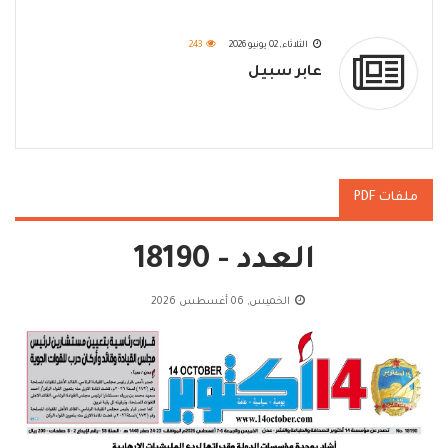
الثلاثاء, 02 يونيو 2026
243
عابر سبيل
ملفات PDF
العدد - 18190
الخميس, 06 أغسطس 2026