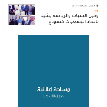
الهجوم الإرهابي الحوثي والرد
الأمس - الساعة 12:41 ص
الحازم على مصدر التهديد
72
وكيل الشباب والرياضة يشيد
باتحاد الجمعيات كنموذج
للانتقال من الإغاثة إلى التنمية