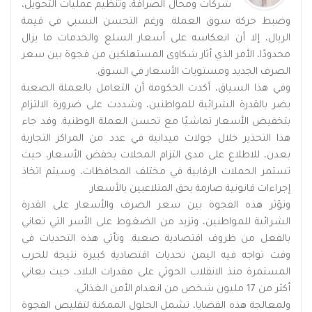
شركات ومحال الصرافة، وتنظيم عمليات التحويل،
وضبط حركة سوق العملة. ورغم التحسن النسبي في قيمة
الريال، إلا أن انعكاسه على أسعار السلع والخدمات ما يزال
محدودًا، الأمر الذي أثار شكاوى المستهلكين من فجوة بين سعر
الصرف الجديد ومستويات الأسعار في السوق.
وفي هذا السياق، أكدت الحكومة أن التعامل بالعملة الصعبة
يضر بالقدرة الشرائية للمواطنين، وشددت على ضرورة الالتزام
بتخفيض الأسعار تماشيًا مع تحسن العملة الوطنية. وقد جاء
هذا التحذير خلال جولات ميدانية في عدد من المراكز التجارية
بعدن، للاطلاع على مدى التزام المحلات بخفض الأسعار، حيث
تستمر الحملات الرقابية في مختلف المحافظات، وسيتم اتخاذ
إجراءات قانونية صارمة بحق المتلاعبين بالأسعار.
وتؤثر هذه الفجوة بين سعر الصرف والأسعار على القدرة
الشرائية للمواطنين، وتزيد من الضغوط على الأسر التي تعاني
بالفعل من ظروف اقتصادية صعبة. وتأتي هذه التحديات في
وقت تواجه فيه اليمن تحديات اقتصادية كبيرة نتيجة للحرب
المستمرة منذ الانقلاب الحوثي على مقدرات البلاد، حيث يعاني
أكثر من 17 مليون شخص من انعدام الأمن الغذائي.
ولمعالجة هذه القضايا، تشمل الحلول الممكنة لتقليص الفجوة