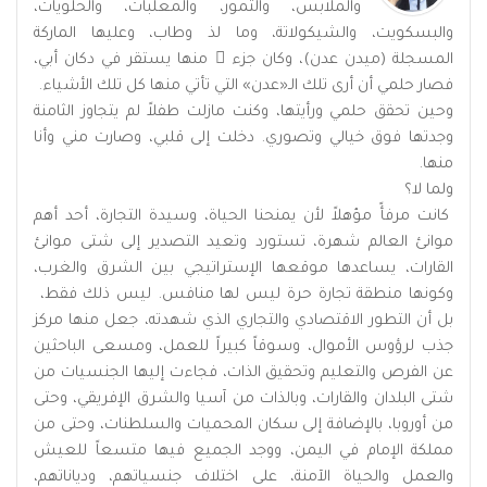
والملابس، والتمور، والمعلبات، والحلويات،
والبسكويت، والشيكولاتة، وما لذ وطاب، وعليها الماركة
المسجلة (ميدن عدن)، وكان جزء ٌ منها يستقر في دكان أبي،
فصار حلمي أن أرى تلك الـ«عدن» التي تأتي منها كل تلك الأشياء.
وحين تحقق حلمي ورأيتها، وكنت مازلت طفلاً لم يتجاوز الثامنة
وجدتها فوق خيالي وتصوري. دخلت إلى قلبي، وصارت مني وأنا
منها.
ولما لا؟
كانت مرفأً مؤهلاً لأن يمنحنا الحياة، وسيدة التجارة، أحد أهم
موانئ العالم شهرة، تستورد وتعيد التصدير إلى شتى موانئ
القارات، يساعدها موقعها الإستراتيجي بين الشرق والغرب،
وكونها منطقة تجارة حرة ليس لها منافس. ليس ذلك فقط،
بل أن التطور الاقتصادي والتجاري الذي شهدته، جعل منها مركز
جذب لرؤوس الأموال، وسوقاً كبيراً للعمل، ومسعى الباحثين
عن الفرص والتعليم وتحقيق الذات، فجاءت إليها الجنسيات من
شتى البلدان والقارات، وبالذات من آسيا والشرق الإفريقي، وحتى
من أوروبا، بالإضافة إلى سكان المحميات والسلطنات، وحتى من
مملكة الإمام في اليمن، ووجد الجميع فيها متسعاً للعيش
والعمل والحياة الآمنة، على اختلاف جنسياتهم، ودياناتهم،