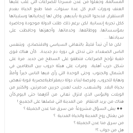
المسالمة، وجعلوا من عدن مسرحاً للصراعات التي غلب عليها
العنف ودورات الدم كل عدة سنوات، مما طبع الحياة بعدم
الاستقرار، فذبحوا التجربة بأيديهم، وكان لها إيجابياتها وسلبياتها
ككل تجربة إنسانية. لكن برغم ذلك ظلت الدولة موجودة وحاضرة
بمؤسساتها، ووظائفها، وخدماتها، وأجهزتها وحافظت على
سيادتها....
لكن ما أن تبدأ قليلاً بالتعافي السياسي والاقتصادي ويتنفس
الناس الصعداء حتى تدخل في دورة دم جديدة، كأن هناك قوى
خفية تؤجج الصراعات فتطفو على السطح من جديد. مرة على
شكل حرب أهلية، ومرات على هيئة حروب بين النظامين في
الشمال والجنوب. وحتى الوحدة التي رأى فيها الناس خيراً وأملاً
ونهاية للحروب، وفرصة لبناء دولة ديمقراطيةعصرية قوية تنهض
بحياة البلاد والشعب، جلبت لعدن حربين مدمرتين، والكثير من
الويلات والبؤس الذي لاتزال تعاني من آثارهما حتى اليوم،كأن
هناك من يريد الانتقام من المدينة التي فضلها على الجميع.!
●● يبقى السؤال مشروعاً: من سرق منا عدن الجميلة ؟
من يغتال روح المدينة والحياة المدنية ؟
من سرق منا عدن الجميلة ؟
هل من جواب ؟!