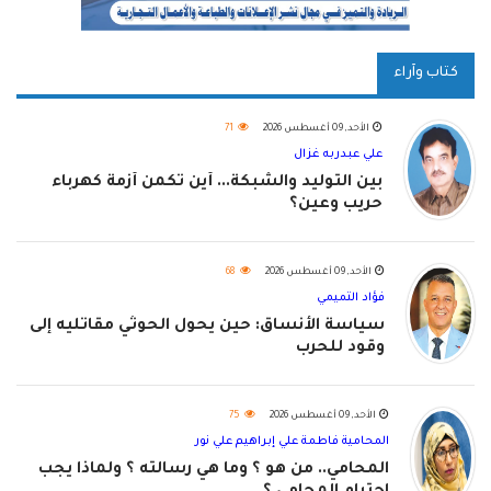
كتاب وآراء
الأحد, 09 أغسطس 2026
71
علي عبدربه غزال
بين التوليد والشبكة... أين تكمن أزمة كهرباء
حريب وعين؟
الأحد, 09 أغسطس 2026
68
فؤاد التميمي
سياسة الأنساق: حين يحول الحوثي مقاتليه إلى
وقود للحرب
الأحد, 09 أغسطس 2026
75
المحامية فاطمة علي إبراهيم علي نور
المحامي.. من هو ؟ وما هي رسالته ؟ ولماذا يجب