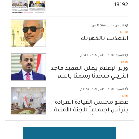
18192
الأمس - الساعة 12:06 ص
145
التعذيب بالكهرباء
السبت, 08 أغسطس 2026 - 04:18 م
116
وزير الإعلام يعلن العقيد ماجد
النزيلي متحدثًا رسميًا باسم
القوات المسلحة اليمنية
السبت, 08 أغسطس 2026 - 11:54 م
110
عضو مجلس القيادة العرادة
يترأس اجتماعاً للجنة الأمنية
العسكرية بمأرب