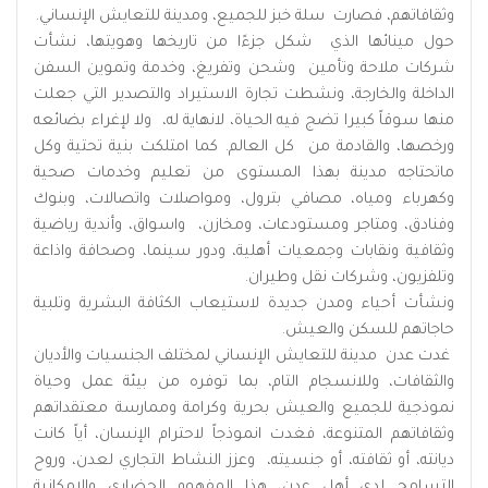
وثقافاتهم، فصارت سلة خبز للجميع، ومدينة للتعايش الإنساني.
حول مينائها الذي شكل جزءًا من تاريخها وهويتها، نشأت
شركات ملاحة وتأمين وشحن وتفريغ، وخدمة وتموين السفن
الداخلة والخارجة، ونشطت تجارة الاستيراد والتصدير التي جعلت
منها سوقاً كبيرا تضج فيه الحياة، لانهاية له، ولا لإغراء بضائعه
ورخصها، والقادمة من كل العالم. كما امتلكت بنية تحتية وكل
ماتحتاجه مدينة بهذا المستوى من تعليم وخدمات صحية
وكهرباء ومياه، مصافي بترول، ومواصلات واتصالات، وبنوك
وفنادق، ومتاجر ومستودعات، ومخازن، واسواق، وأندية رياضية
وثقافية ونقابات وجمعيات أهلية، ودور سينما، وصحافة واذاعة
وتلفزيون، وشركات نقل وطيران.
ونشأت أحياء ومدن جديدة لاستيعاب الكثافة البشرية وتلبية
حاجاتهم للسكن والعيش.
غدت عدن مدينة للتعايش الإنساني لمختلف الجنسيات والأديان
والثقافات، وللانسجام التام، بما توفره من بيئة عمل وحياة
نموذجية للجميع والعيش بحرية وكرامة وممارسة معتقداتهم
وثقافاتهم المتنوعة، فغدت انموذجاً لاحترام الإنسان، أياً كانت
ديانته، أو ثقافته، أو جنسيته، وعزز النشاط التجاري لعدن، وروح
التسامح لدى أهل عدن، هذا المفهوم الحضاري والإمكانية