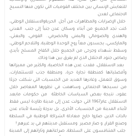
للتعايش الإنساني بين مختلف القوميات التي تكون منها النسيج
الاجتماعي لعدن.
خلال الإضرابات والمظاهرات من أجل الحريةوالاستقلال الوطني،
كنت تجد الجميع من أبناء وسكان عدن جنباً إلى جنب. العدني
والهندي والصومالي واليمني والحضرمي.. القومي، والبعثي،
والماركسي، يجسدون معاً روح الوحدة الوطنية، والتلاحم الوطني،
وسقط شهداء وجرحى من الجميع خلال الكفاح المسلح بأيدي
رصاص جنود الاحتلال الذي لم يفرق بين هذا وذاك.
بعد الاستقلال، فقدت عدن هذه الخاصية، والكثير من مميزاتها
وأفضلياتها كمنطقة تجارة حرة، ومنطقة جذب للاستثمارات،
وسوق للعمل، وغادرها العديد من الجنسيات التي شكلت جزءًا
من نسيجها الاجتماعي وساهمت في تطورها المعاصر خلال
عقود، نتيجة بعض السياسات الخاطئة من حكومات مابعد
الاستقلال عام1967 التي حولت عدن إلى مدينة طاردة ليس فقط
لأبناء المدينة من الجنسيات الأخرى، بل بدرجة رئيسة لأبناء عدن
بالذات الذين صاروا خارج معادلة الشراكة الوطنية في السلطة
وصنع القرار، و صار مصير ومستقبل مدينتهم في يد غيرهم !
جلب المتنافسون على السلطة، صراعاتهم وثاراتهم إلى المدينة