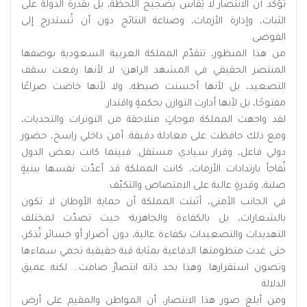
تؤكد أن الانتصار لا يُقاس بضجيج اللحظة، بل بقدرة الدولة على
الثبات، وإدارة الأزمات، وصناعة النتائج دون أن تُستدرج إلى
الفوضى.
من هذا المنظور، تتقدّم المملكة العربية السعودية بوصفها
المنتصر الحقيقي في المشهد الراهن؛ لا لأنها رفعت سقف
التصعيد، بل لأنها أحسنت ضبطه، ولا لأنها خاضت صراعًا
مفتوحًا، بل لأنها أدارت التوازن بحكمةٍ واقتدار.
لقد واجهت المملكة موجاتٍ متلاحقة من التوترات والتحديات،
ومع ذلك حافظت على معادلة دقيقة: أمن داخلي راسخ، حضور
دولي فاعل، وقرار سيادي مستقل. فبينما كانت بعض الدول
تُفاجأ بارتدادات الأزمات، كانت المملكة قد أعدّت نفسها ببنيةٍ
صلبة، وقدرةٍ عالية على الامتصاص والتكيّف.
في الجانب الأمني، أثبتت المملكة أن حماية الأوطان لا تكون
بالشعارات، بل بالكفاءة والجاهزية؛ حيث تصدّت لمختلف
التهديدات والتصعيدات بكفاءة عالية، دون أضرار أو خسائر تُذكر،
حتى غدت منظومتها الدفاعية بمثابة قبة حقيقية تحمي سماءها
وتصون استقرارها. وهذا بحد ذاته انتصارٌ صامت… لكنه عميق
الدلالة.
ومن أبلغ صور هذا الانتصار، أن المواطن والمقيم على أرض