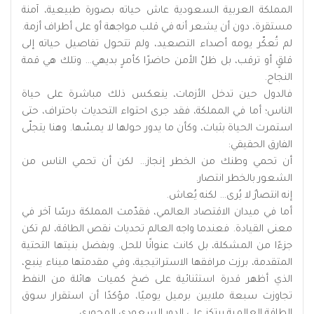
المملكة العربية السعودية عاش حياته بصورة طبيعية، آمنة
مستقرة، دون أن يشعر أنه في قلب مواجهة أو على أطراف أزمة.
لم تُعكّر يومه أصداء التصعيد، ولم تتحول تفاصيل حياته إلى
قلقٍ أو ترقب، بل ظلّ الأمن حاضرًا كأمرٍ بديهي… وتلك هي قمة
النجاح.
فالدول حين تدخل الأزمات، ينعكس ذلك مباشرة على حياة
الناس؛ أما في المملكة، فقد جرى احتواء التحديات باحتراف، حتى
استمرت الحياة بثبات، وكأن ما يدور حولها لا يمسّها. وهنا يتجلّى
الفارق الحقيقي:
أن تحمي وطنك من الخطر إنجاز… لكن أن تحمي الناس من
الشعور بالخطر انتصار.
إنه انتصارٌ لا يُرى… لكنه يُعاش.
أما في ميدان الاقتصاد العالمي، فقدّمت المملكة درسًا آخر في
معنى القيادة. فعندما واجه العالم تحديات نقص الطاقة، لم تكن
جزءًا من المشكلة، بل كانت عنوانًا للحل. وبفضل بنيتها التحتية
المتقدمة، برزت مرافقها الاستراتيجية، وفي مقدمتها ميناء ينبع،
الذي أظهر قدرة استثنائية على ضخ كميات هائلة من النفط
تجاوزت سبعة ملايين برميل يوميًا، مؤكدًا أن استقرار سوق
الطاقة العالمية يرتكز على الدور السعودي المحوري.