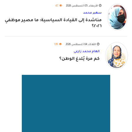
الأربعاء, 05 أغسطس 2026
47
سهير محمد
مناشدة إلى القيادة السياسية: ما مصير موظفي
٢٠٢٦؟
الثلاثاء, 04 أغسطس 2026
139
الهام محمد زارعي
كم مرة يُلدغ الوطن؟