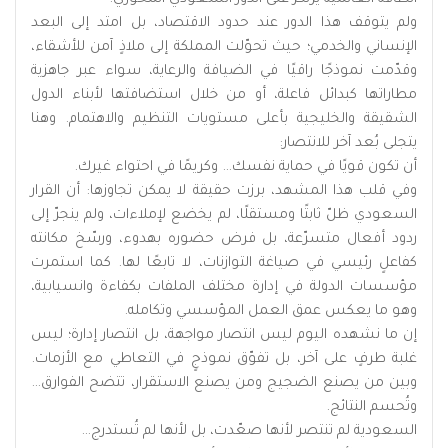
ولم يتوقف هذا الدور عند حدود الاقتصاد، بل امتد إلى البعد
الإنساني والخدمي؛ حيث تحوّلت المملكة إلى ملاذٍ آمن للأشقاء،
وقدّمت نموذجًا راقيًا في الضيافة والرعاية، سواء عبر جاهزية
مطاراتها كبدائل فاعلة، أو من خلال استضافتها لأبناء الدول
الشقيقة والخليجية بأعلى مستويات التنظيم والاهتمام. وهنا
يتجلى بُعد آخر للانتصار:
أن تكون قويًا في حماية نفسك… وكريمًا في احتواء غيرك.
وفي قلب هذا المشهد، برزت حقيقة لا يمكن تجاوزها: أن القرار
السعودي ظلّ ثابتًا ومستقلًا، لم يخضع لإملاءات، ولم ينجرّ إلى
ردود أفعال متسرّعة، بل فرض حضوره بهدوء، ورسّخ مكانته
كفاعلٍ رئيسي في صياغة التوازنات، لا تابعًا لها. كما استمرت
مؤسسات الدولة في إدارة مختلف الملفات بكفاءة وانسيابية،
وهو ما يعكس عمق العمل المؤسسي وتكامله.
إن ما نشهده اليوم ليس انتصار مواجهة، بل انتصار إدارة؛ ليس
غلبة طرفٍ على آخر، بل تفوّق نموذجٍ في التعاطي مع الأزمات.
وبين من يصنع الضجيج ومن يصنع الاستقرار، تتضح الفوارق…
وتُحسم النتائج.
السعودية لم تنتصر لأنها صعّدت، بل لأنها لم تُستدرج…