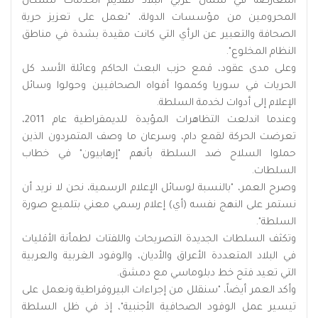
المعارضة في شمال غربي البلاد لتقديم الخدمات للسكان
المحرومين من مؤسسات الدولة، "نعمل على تعزيز حرية
الصحافة والتعبير عن الرأي التي كانت مقيدة بشدة في مناطق
النظام المخلوع".
وعلى مدى عقود، قمع حزب البعث الحاكم وعائلة الأسد كل
الحريات في سوريا وكمموا أفواه الصحافيين وحولوا وسائل
الإعلام إلى أدوات لخدمة السلطة.
وعندما اندلعت التظاهرات المؤيدة للديمقراطية عام 2011،
تعرضت الحركة لقمع دام، وسرعان ما وصف المتمردون الذين
حملوا السلاح ضد السلطة بأنهم "إرهابيون" في خطاب
السلطات.
وصرح العمر، "بالنسبة لوسائل الإعلام الرسمية، نحن لا نريد أن
نستمر على النهج نفسه (أي) إعلام رسمي معني بتلميع صورة
السلطة".
وتكثف السلطات الجديدة التصريحات واللفتات لطمأنة الأقليات
في البلاد المتعددة الأعراق والأديان، والوفود الغربية والعربية
التي تعيد فتح خط دبلوماسي مع دمشق.
وأكد العمر أيضاً، "سنقلل من إجراءات البيروقراطية ونعمل على
تيسير عمل الوفود الصحافية الأجنبية"، إذ في ظل السلطة