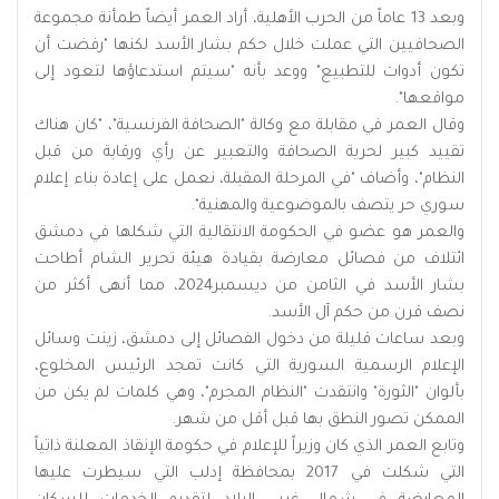
وبعد 13 عاماً من الحرب الأهلية، أراد العمر أيضاً طمأنة مجموعة
الصحافيين التي عملت خلال حكم بشار الأسد لكنها "رفضت أن
تكون أدوات للتطبيع" ووعد بأنه "سيتم استدعاؤها لتعود إلى
مواقعها".
وقال العمر في مقابلة مع وكالة "الصحافة الفرنسية"، "كان هناك
تقييد كبير لحرية الصحافة والتعبير عن رأي ورقابة من قبل
النظام"، وأضاف "في المرحلة المقبلة، نعمل على إعادة بناء إعلام
سوري حر يتصف بالموضوعية والمهنية".
والعمر هو عضو في الحكومة الانتقالية التي شكلها في دمشق
ائتلاف من فصائل معارضة بقيادة هيئة تحرير الشام أطاحت
بشار الأسد في الثامن من ديسمبر2024، مما أنهى أكثر من
نصف قرن من حكم آل الأسد.
وبعد ساعات قليلة من دخول الفصائل إلى دمشق، زينت وسائل
الإعلام الرسمية السورية التي كانت تمجد الرئيس المخلوع،
بألوان "الثورة" وانتقدت "النظام المجرم"، وهي كلمات لم يكن من
الممكن تصور النطق بها قبل أقل من شهر.
وتابع العمر الذي كان وزيراً للإعلام في حكومة الإنقاذ المعلنة ذاتياً
التي شكلت في 2017 بمحافظة إدلب التي سيطرت عليها