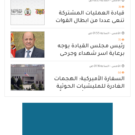
الأمس - الساعة 02:25 ص
74
قيادة العمليات المشتركة
تنعى عددا من ابطال القوات
المسلحة
الأمس - الساعة 01:55 ص
70
رئيس مجلس القيادة يوجه
برعاية اسر شهداء وجرحى
الهجوم الإرهابي الحوثي والرد
الأمس - الساعة 01:16 ص
الحازم على مصدر التهديد
64
السفارة الأميركية: الهجمات
الغادرة للمليشيات الحوثية
في حضرموت ومأرب إرهاباً
بحق الشعب اليمني