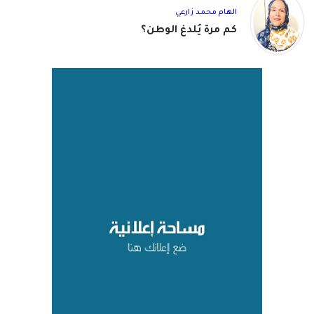
الهام محمد زارعي
كم مرة يُلدغ الوطن؟