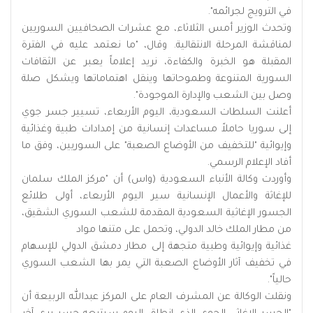
في الترويج لجرائمه".
وتحدث الوزير أمس الثلاثاء، مع عشرات الصحافيين السوريين
لمناقشة المرحلة الانتقالية. وقال، "ما نعتمد عليه في الفترة
المقبلة هو الخبرة والكفاءة، نريد إعلاماً يعبر عن الثقافات
السورية المتنوعة وطموحاتها وينقل اهتماماتها ويشكل صلة
وصل بين الشعب والإدارة الموجودة".
أعلنت السلطات السعودية، اليوم الأربعاء، تسيير جسر جوي
إلى سوريا حاملاً مساعدات إنسانية من إمدادات طبية وغذائية
وإيوائية "للتخفيف من الأوضاع الصعبة" على السوريين، وفق ما
أفاد الإعلام الرسمي.
وأوردت وكالة الأنباء السعودية (واس) أن "مركز الملك سلمان
للإغاثة والأعمال الإنسانية سير اليوم الأربعاء، أولى طلائع
الجسور الإغاثية السعودية المقدمة للشعب السوري الشقيق،
من مطار الملك خالد الدولي، وتحمل على متنها مواد
غذائية وإيوائية وطبية متجهة إلى مطار دمشق الدولي للإسهام
في تخفيف آثار الأوضاع الصعبة التي يمر بها الشعب السوري
حالياً".
ونقلت الوكالة عن المشرف العام على المركز عبدالله الربيعة أن