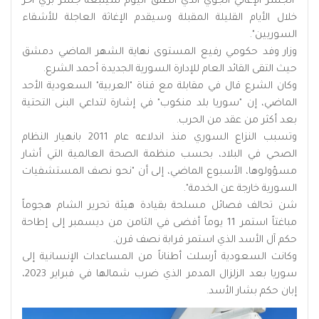
"الجسر الإغاثي الجوي الذي انطلق اليوم سيتبعه جسر بري آخر
خلال الأيام القليلة المقبلة وسيقدم الإغاثة العاجلة للأشقاء
السوريين".
وزار وفد حكومي رفيع المستوى نهاية الشهر الماضي دمشق
حيث التقى القائد العام للإدارة السورية الجديدة أحمد الشرع.
وكان الشرع قال في مقابلة مع قناة "العربية" السعودية الأحد
الماضي، إن "سوريا بلد منكوب" في إشارة لتداعي البنى التحتية
بعد أكثر من عقد من الحرب.
وتسبب النزاع السوري منذ اندلاعه عام 2011 بانهيار النظام
الصحي في البلاد، بحسب منظمة الصحة العالمية التي أشار
مسؤولوها، الأسبوع الماضي، إلى أن "نحو نصف المستشفيات
السورية خارجة عن الخدمة".
شن تحالف فصائل مسلحة بقيادة هيئة تحرير الشام هجوماً
مباغتاً استمر 11 يوماً أفضى في الثامن من ديسمبر إلى إطاحة
حكم آل الأسد الذي استمر قرابة نصف قرن.
وكانت السعودية أرسلت أطناناً من المساعدات الإنسانية إلى
سوريا بعد الزلزال المدمر الذي ضرب شمالها في فبراير 2023،
إبان حكم بشار الأسد.