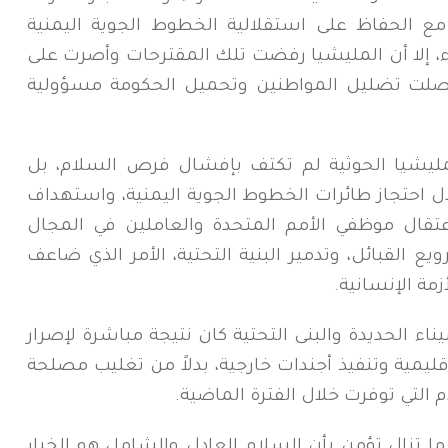
مع الحفاظ على استقلالية الخطوط الجوية اليمنية
ء، إلا أن المليشيا رفضت تلك المقترحات وأصرت على
واصلت تضليل المواطنين وتحميل الحكومة مسؤولية
المليشيا الحوثية لم تكتف بإفشال فرص السلام، بل
ال احتجاز طائرات الخطوط الجوية اليمنية، واستهداف
عتقال موظفي الأمم المتحدة والعاملين في المجال
يع القبائل، وتدمير البنية التحتية، الأمر الذي ضاعف
مة الإنسانية.
ء الحديدة والبنى التحتية كان نتيجة مباشرة لإصرار
ليمية وتنفيذ أجندات خارجية، بدلاً من تغليب مصلحة
التي توفرت خلال الفترة الماضية.
 ما تزال تؤمن بأن السلام العادل والشامل هو الخيار