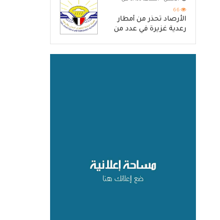
والرد الحازم على مصدر
التهديد
66
الأرصاد تحذّر من أمطار
رعدية غزيرة في عدد من
المحافظات