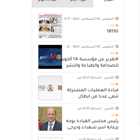
اليوم
من 7 ايام
من 30 يوم
الخميس, 06 أغسطس 2026 - 12:11 ص
217
18190
الخميس, 06 أغسطس 2026 - 10:32 م
94
#تقرير عن مؤسسة 14 أكتوبر
للصحافة والطباعة والنشر
الأمس - الساعة 02:25 ص
78
قيادة العمليات المشتركة
تنعى عددا من ابطال
القوات المسلحة
الأمس - الساعة 01:55 ص
74
رئيس مجلس القيادة يوجه
برعاية اسر شهداء وجرحى
الهجوم الإرهابي الحوثي
الأمس - الساعة 07:30 ص