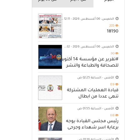
اليوم
من 7 ايام
من 30 يوم
الخميس, 06 أغسطس 2026 - 12:11 ص
205
18190
الخميس, 06 أغسطس 2026 - 10:32 م
90
#تقرير عن مؤسسة 14 أكتوبر
للصحافة والطباعة والنشر
الأمس - الساعة 02:25 ص
69
قيادة العمليات المشتركة
تنعى عددا من ابطال
القوات المسلحة
الأمس - الساعة 01:55 ص
68
رئيس مجلس القيادة يوجه
برعاية اسر شهداء وجرحى
الهجوم الإرهابي الحوثي
الأمس - الساعة 01:16 ص