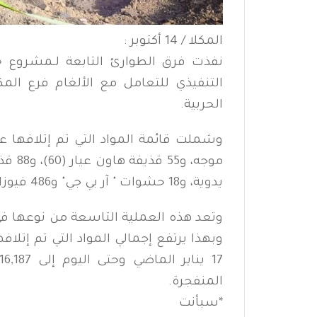
المكلا / 14 أكتوبر :
نفذت فرق الطوارئ التابعة لـمشروع «م
الحربية.
يدوية، و18 حشوات " آر بي جي" و486 فيوزات قذائف مدفعية، و17 حشوات قذائف دبابات.
وتعد هذه العملية التاسعة من نوعها 
وبهذا يرتفع إجمالي المواد التي تم إ
المنفجرة.
*
سبأنت