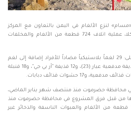
سام» لنزع الألغام في اليمن بالتعاون مع المركز
التنفيذي للتعامل مع الألغام فرع المكلا، عملية اتلاف 724 قطعة من الألغام والمخلفات
وشملت قائمة المواد التي تم إتلافها على: 29 لغماً بلاستيكياً مضاداً للأفراد إضافة إلى لغم
موجه، و55 قذيفة هاون عيار (60)، و88 قذيفة مدفعية عيار (23)، و12 قذيفة "آر بي جي"، و18 قنبلة
في محافظة حضرموت منذ منتصف شهر يناير الماضي،
تلافها من قبل فرق المشروع في محافظة حضرموت منذ
17 يناير الماضي وحتى اليوم إلى 16,187 قطعة من الألغام والعبوات الناسفة والذخائر غير