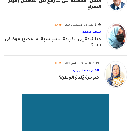
اليمن.. القضية التي تتأرجح بين الهامش ومركز
الصراع
الأربعاء, 05 أغسطس 2026
50
سهير محمد
مناشدة إلى القيادة السياسية: ما مصير موظفي
٢٠٢٦؟
الثلاثاء, 04 أغسطس 2026
146
الهام محمد زارعي
كم مرة يُلدغ الوطن؟