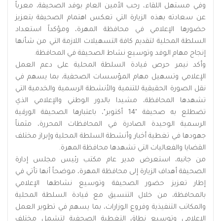
وفي مستهل اللقاء، رحب الأمين العام بوفد الصحيفة، معرباً
عن سعادته بهذه الزيارة التي تعكس اهتمام الصحيفة بتعزيز
حضورها الإعلامي في محافظة المهرة، ومؤكداً استعداد
السلطة المحلية لتقديم كافة التسهيلات اللازمة التي من شأنها
إنجاح مهام الوفد وتوسيع نشاط الصحيفة في المحافظة.
وأكد نيمر حرص قيادة السلطة المحلية على دعم العمل
الإعلامي وتسهيل مهام المؤسسات الصحفية، بما يسهم في
نقل الصورة الحقيقية للتنمية والأنشطة الرسمية والخدمية التي
تشهدها المحافظة، مشيدا بالدور الوطني والإعلامي الذي
تضطلع به صحيفة "14 أكتوبر"، باعتبارها الصحيفة الورقية
الرسمية الوحيدة الصادرة في المحافظات المحررة، مثمناً
جهودها في تغطية أخبار وأنشطة السلطة المحلية وإبراز مختلف
القضايا والفعاليات التي تشهدها محافظة المهرة.
من جانبه، استعرض مدير عام مكتب رئيس مجلس إدارة
الصحيفة أهداف الزيارة إلى محافظة المهرة، موضحاً أنها تأتي في
إطار تعزيز حضور الصحيفة وتوسيع نشاطها الإعلامي
بالمحافظة، من خلال التنسيق مع قيادة السلطة المحلية
والمكاتب التنفيذية وفروع الوزارات، بما يسهم في تطوير العمل
الإعلامي وتوسيع نطاق التغطية الصحفية لتشمل مختلف