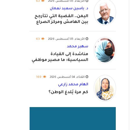
الأربعاء, 05 أغسطس 2026
63
د. ياسين سعيد نعمان
اليمن.. القضية التي تتأرجح
بين الهامش ومركز الصراع
الأربعاء, 05 أغسطس 2026
63
سهير محمد
مناشدة إلى القيادة
السياسية: ما مصير موظفي
٢٠٢٦؟
الثلاثاء, 04 أغسطس 2026
169
الهام محمد زارعي
كم مرة يُلدغ الوطن؟