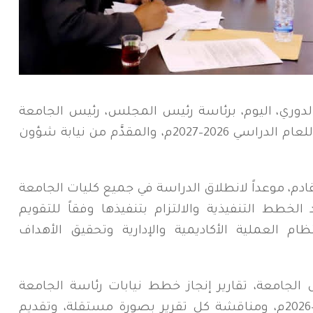
دوري، اليوم، برئاسة رئيس المجلس، رئيس الجامعة
الدكتور توفيق باسردة، التقويم الجامعي للعام الدراسي 2026–2027م، والمقدَّم من نيابة شؤون
ر سبتمبر القادم، موعداً لانطلاق الدراسة في جميع كليات الجامعة
 الخطط التنفيذية والالتزام بتنفيذها وفقاً للتقويم
م العملية الأكاديمية والإدارية وتحقيق الأهداف
الجامعة، تقارير إنجاز خطط نيابات رئاسة الجامعة
للنصف الثاني من العام الجامعي 2025–2026م، ومناقشة كل تقرير بصورة مستقلة، وتقديم