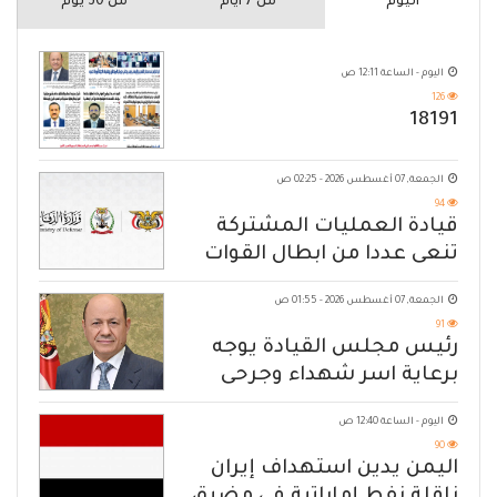
اليوم
من 7 ايام
من 30 يوم
اليوم - الساعة 12:11 ص
126
18191
الجمعة, 07 أغسطس 2026 - 02:25 ص
94
قيادة العمليات المشتركة
تنعى عددا من ابطال القوات
المسلحة
الجمعة, 07 أغسطس 2026 - 01:55 ص
91
رئيس مجلس القيادة يوجه
برعاية اسر شهداء وجرحى
الهجوم الإرهابي الحوثي والرد
اليوم - الساعة 12:40 ص
الحازم على مصدر التهديد
90
اليمن يدين استهداف إيران