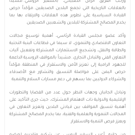
ورحب الفريق الركن الصبيحي، بالسفير الروسي..مشيداً
بالعلاقات التاريخية التي تجمع البلدين الصديقين..مؤكداً حرص
القيادة السياسية على تطوير هذه العلاقات والارتقاء بها بما
يخدم المصالح المشتركة للبلدين والشعبين الصديقين.
وأكد عضو مجلس القيادة الرئاسي، أهمية توسيع مجالات
التعاون الاقتصادي والتنموي، لا سيما في قطاعات البنية التحتية
والطاقة والنقل، وتشجيع الاستثمارات المشتركة وتفعيل آليات
التعاون الفني والتبادل التجاري..مشيداً بالمواقف الروسية الداعمة
للجهود الرامية إلى تعزيز الأمن والاستقرار في المنطقة..مؤكداً
حرص اليمن على مواصلة التنسيق والتشاور مع الأصدقاء
والشركاء الدوليين بما يسهم في دعم مسارات السلام والتنمية.
وتبادل الجانبان وجهات النظر حول عدد من القضايا والتطورات
الإقليمية والدولية ذات الاهتمام المشترك، حيث جرى التأكيد على
أهمية تنسيق المواقف بين قيادتي البلدين وتعزيز التعاون في
المجالات التنموية والعلمية والفنية، بما يخدم المصالح المشتركة
ويعزز فرص التنمية والاستقرار.
من جانبه، أعرب السفير الروسي عن شكره وتقديره لعضو