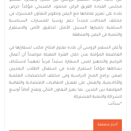
مجلس القيادة الفريق الركن محمود الصبيحي..مؤكداً حرص
بلاده على تعزيز علاقاتها مع اليمن وتطوير التعاون المشترك في
مختلف المجالات..مجدداً دعم روسيا للمسارات السياسية
السلمية باعتبارها السبيل الأمثل لتحقيق الأمن والاستقرار
والتنمية في اليمن والمنطقة.
وأعلن السفير الروسي أن بلاده تعتزم افتتاح مكتب لسفارتها في
العاصمة المؤقتة عدن خلال الفترة المقبلة..موضحاً أن أعمال
الترميم والتجهيز لمبنى السفارة ستبدأ قريباً تمهيداً لاستئناف
نشاطها..مؤكداً استمرار بلاده في استقبال الطلاب اليمنيين
ضمن برامج المنح الدراسية وفي مختلف التخصصات العلمية
والأكاديمية، والعمل على تفعيل الاتفاقيات الاقتصادية والثقافية
الموقعة بين البلدين، بما يعزز التعاون الثنائي ويفتح آفاقاً أوسع
للشراكة والتنمية المشتركة.
*
سبأنت
أخبار متعلقة