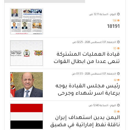
اليوم - الساعة 12:11 ص
134
18191
الجمعة, 07 أغسطس 2026 - 02:25 ص
95
قيادة العمليات المشتركة
تنعى عددا من ابطال القوات
المسلحة
الجمعة, 07 أغسطس 2026 - 01:55 ص
92
رئيس مجلس القيادة يوجه
برعاية اسر شهداء وجرحى
الهجوم الإرهابي الحوثي والرد
اليوم - الساعة 12:40 ص
الحازم على مصدر التهديد
91
اليمن يدين استهداف إيران
ناقلة نفط إماراتية في مضيق