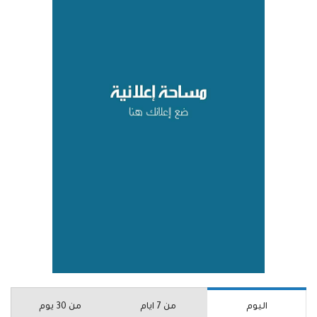
اليوم
من 7 ايام
من 30 يوم