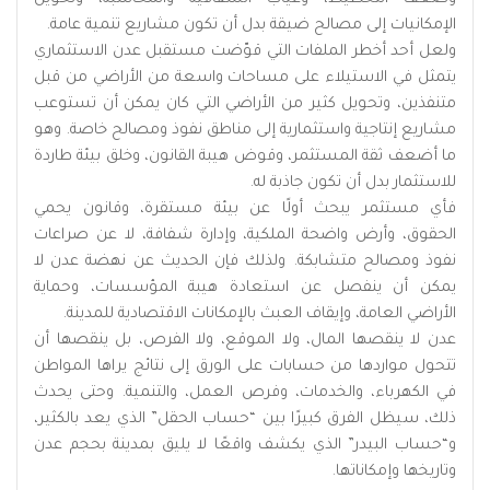
الإمكانيات إلى مصالح ضيقة بدل أن تكون مشاريع تنمية عامة.
ولعل أحد أخطر الملفات التي قوّضت مستقبل عدن الاستثماري
يتمثل في الاستيلاء على مساحات واسعة من الأراضي من قبل
متنفذين، وتحويل كثير من الأراضي التي كان يمكن أن تستوعب
مشاريع إنتاجية واستثمارية إلى مناطق نفوذ ومصالح خاصة. وهو
ما أضعف ثقة المستثمر، وقوض هيبة القانون، وخلق بيئة طاردة
للاستثمار بدل أن تكون جاذبة له.
فأي مستثمر يبحث أولًا عن بيئة مستقرة، وقانون يحمي
الحقوق، وأرض واضحة الملكية، وإدارة شفافة، لا عن صراعات
نفوذ ومصالح متشابكة. ولذلك فإن الحديث عن نهضة عدن لا
يمكن أن ينفصل عن استعادة هيبة المؤسسات، وحماية
الأراضي العامة، وإيقاف العبث بالإمكانات الاقتصادية للمدينة.
عدن لا ينقصها المال، ولا الموقع، ولا الفرص، بل ينقصها أن
تتحول مواردها من حسابات على الورق إلى نتائج يراها المواطن
في الكهرباء، والخدمات، وفرص العمل، والتنمية. وحتى يحدث
ذلك، سيظل الفرق كبيرًا بين “حساب الحقل” الذي يعد بالكثير،
و“حساب البيدر” الذي يكشف واقعًا لا يليق بمدينة بحجم عدن
وتاريخها وإمكاناتها.