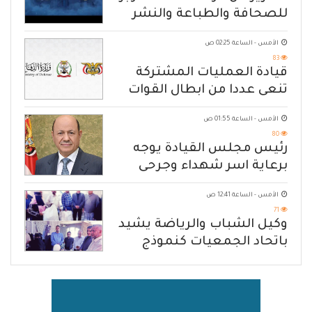
للصحافة والطباعة والنشر
الأمس - الساعة 02:25 ص
83
قيادة العمليات المشتركة
تنعى عددا من ابطال القوات
المسلحة
الأمس - الساعة 01:55 ص
80
رئيس مجلس القيادة يوجه
برعاية اسر شهداء وجرحى
الهجوم الإرهابي الحوثي والرد
الأمس - الساعة 12:41 ص
الحازم على مصدر التهديد
71
وكيل الشباب والرياضة يشيد
باتحاد الجمعيات كنموذج
للانتقال من الإغاثة إلى التنمية