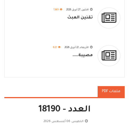
الاثنين, 27 أبريل 2026
1349
تقنين العبث
الأربعاء, 22 أبريل 2026
822
مصيبة.....
ملفات PDF
العدد - 18190
الخميس, 06 أغسطس 2026