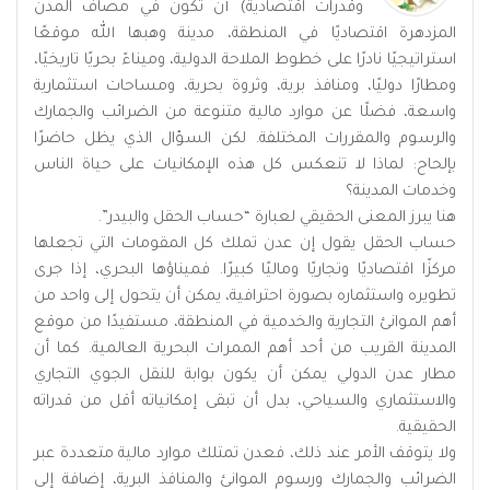
وقدرات اقتصادية) أن تكون في مصاف المدن
المزدهرة اقتصاديًا في المنطقة، مدينة وهبها الله موقعًا
استراتيجيًا نادرًا على خطوط الملاحة الدولية، وميناءً بحريًا تاريخيًا،
ومطارًا دوليًا، ومنافذ برية، وثروة بحرية، ومساحات استثمارية
واسعة، فضلًا عن موارد مالية متنوعة من الضرائب والجمارك
والرسوم والمقررات المختلفة. لكن السؤال الذي يظل حاضرًا
بإلحاح: لماذا لا تنعكس كل هذه الإمكانيات على حياة الناس
وخدمات المدينة؟
هنا يبرز المعنى الحقيقي لعبارة “حساب الحقل والبيدر”.
حساب الحقل يقول إن عدن تملك كل المقومات التي تجعلها
مركزًا اقتصاديًا وتجاريًا وماليًا كبيرًا. فميناؤها البحري، إذا جرى
تطويره واستثماره بصورة احترافية، يمكن أن يتحول إلى واحد من
أهم الموانئ التجارية والخدمية في المنطقة، مستفيدًا من موقع
المدينة القريب من أحد أهم الممرات البحرية العالمية. كما أن
مطار عدن الدولي يمكن أن يكون بوابة للنقل الجوي التجاري
والاستثماري والسياحي، بدل أن تبقى إمكانياته أقل من قدراته
الحقيقية.
ولا يتوقف الأمر عند ذلك، فعدن تمتلك موارد مالية متعددة عبر
الضرائب والجمارك ورسوم الموانئ والمنافذ البرية، إضافة إلى