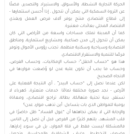
الحركة التجارية النشطة، والأسواق، والاستيراد والتصدير، فضلًا
عن الثروة السمكية التي يمكن أن تتحول ـ إذا أُحسن استثمارها -
إلى قطاع اقتصادي منتج يوفر آلاف فرص العمل ويغذي
الاقتصاد المحلي بعائدات معتبرة.
كما أن المدينة تملك مساحات واسعة من الأراضي التي كان
يمكن أن تتحول إلى مدن صناعية، ومشاريع استثمارية، ومناطق
اقتصادية وسياحية وسكنية منظمة، تجذب رؤوس الأموال وتوفر
فرصًا للتنمية والاستقرار الاقتصادي.
هذا هو “حساب الحقل”؛ حساب الإمكانيات، وحساب الفرص،
وحساب ما يجب أن تكون عليه عدن لو وُضعت مواردها في
الاتجاه الصحيح.
لكن عندما نصل إلى “حساب البيدر” ـ أي النتيجة الفعلية على
الأرض - نجد صورة مختلفة تمامًا: خدمات متعثرة، كهرباء لا
تستقر، بنية تحتية متهالكة، بطالة، تراجع اقتصادي، ومعاناة
يومية للمواطن الذي بات يتساءل: أين تذهب موارد عدن؟
والإجابة التي لا يمكن تجاهلها أن “غول الفساد” ظل حاضرًا في
قلب المشهد، يلتهم كثيرًا من الفرص قبل أن تصل إلى الناس.
فالمشكلة ليست فقط في قلة الموارد، بل في سوء إدارتها،
وضعف التخطيط، وغياب الشفافية والمحاسبة، وتحويل