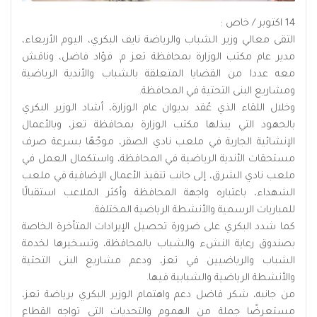
14 اكتوبر / خاص :
التقى معالي وزير الشباب والرياضة نايف البكري، اليوم الأربعاء،
مدير عام مكتب الوزارة بمحافظة تعز م. فؤاد فاضل، وناقش
معه عددا من القضايا المتعلقة بالشباب والأندية الرياضية
ومشاريع البنى التحتية في المحافظة.
وخلال اللقاء الذي عُقد بديوان عام الوزارة، أشاد الوزير البكري
بالجهود التي يبذلها مكتب الوزارة بمحافظة تعز، وبالأعمال
الإنشائية الجارية في ملعب نادي الصقر، موجّهًا بسرعة صرف
مستحقات الأندية الرياضية في المحافظة، واستكمال العمل في
ملعب نادي الشرق، إلى جانب تنفيذ الأعمال الإضافية في ملعب
الشهداء، باعتباره واجهة المحافظة وأكثر الملاعب استقبالًا
للمباريات الرسمية والأنشطة الرياضية المختلفة.
كما شدد البكري على ضرورة تحصيل الإيرادات المتأخرة الخاصة
بصندوق رعاية النشء والشباب بالمحافظة، وتسخيرها لخدمة
الشباب والرياضيين في تعز، ودعم مشاريع البنى التحتية
والأنشطة الرياضية والشبابية فيها.
من جانبه، شكر فاضل دعم واهتمام الوزير البكري برياضة تعز،
مستعرضًا جملة من الهموم والتحديات التي تواجه القطاع