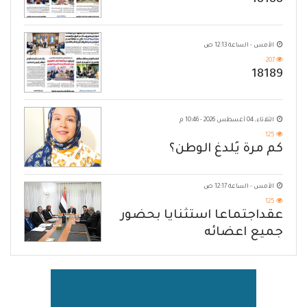
18188
الأمس - الساعة 12:13 ص
207
18189
الثلاثاء, 04 أغسطس 2026 - 10:46 م
125
كم مرة يُلدغ الوطن؟
الأمس - الساعة 12:17 ص
125
عقداجتماعا استثنايا بحضور
جميع اعضائه