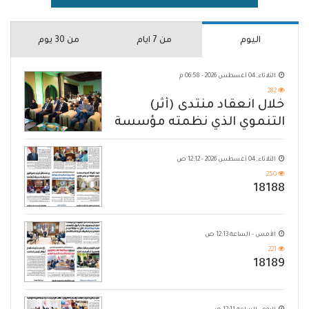
اليوم
من 7 ايام
من 30 يوم
الثلاثاء, 04 أغسطس 2026 - 06:58 م
282
خلال انعقاد منتدى (أثر)
التنموي الذي نظمته مؤسسة
حضرموت
الثلاثاء, 04 أغسطس 2026 - 12:12 ص
250
18188
الأمس - الساعة 12:13 ص
221
18189