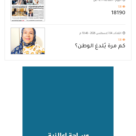
اليوم - الساعة 12:11 ص
138
18190
الثلاثاء, 04 أغسطس 2026 - 10:46 م
138
كم مرة يُلدغ الوطن؟