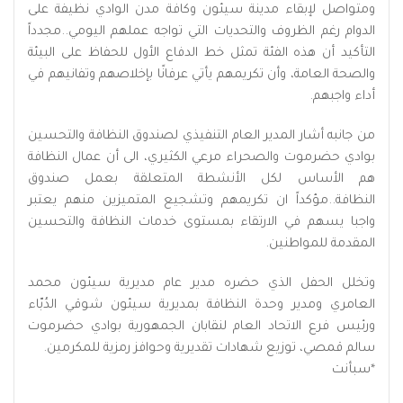
ومتواصل لإبقاء مدينة سيئون وكافة مدن الوادي نظيفة على
الدوام رغم الظروف والتحديات التي تواجه عملهم اليومي..مجدداً
التأكيد أن هذه الفئة تمثل خط الدفاع الأول للحفاظ على البيئة
والصحة العامة، وأن تكريمهم يأتي عرفانًا بإخلاصهم وتفانيهم في
أداء واجبهم.
من جانبه أشار المدير العام التنفيذي لصندوق النظافة والتحسين
بوادي حضرموت والصحراء مرعي الكثيري، الى أن عمال النظافة
هم الأساس لكل الأنشطة المتعلقة بعمل صندوق
النظافة..مؤكداً ان تكريمهم وتشجيع المتميزين منهم يعتبر
واجبا يسهم في الارتقاء بمستوى خدمات النظافة والتحسين
المقدمة للمواطنين.
وتخلل الحفل الذي حضره مدير عام مديرية سيئون محمد
العامري ومدير وحدة النظافة بمديرية سيئون شوقي الدُبّاء
ورئيس فرع الاتحاد العام لنقابان الجمهورية بوادي حضرموت
سالم قمصي، توزيع شهادات تقديرية وحوافز رمزية للمكرمين.
*
سبأنت