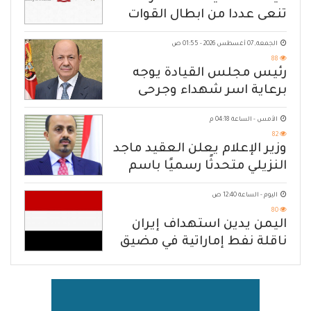
تنعى عددا من ابطال القوات
المسلحة
الجمعة, 07 أغسطس 2026 - 01:55 ص
88
رئيس مجلس القيادة يوجه
برعاية اسر شهداء وجرحى
الهجوم الإرهابي الحوثي والرد
الأمس - الساعة 04:18 م
الحازم على مصدر التهديد
82
وزير الإعلام يعلن العقيد ماجد
النزيلي متحدثًا رسميًا باسم
القوات المسلحة اليمنية
اليوم - الساعة 12:40 ص
80
اليمن يدين استهداف إيران
ناقلة نفط إماراتية في مضيق
هرمز