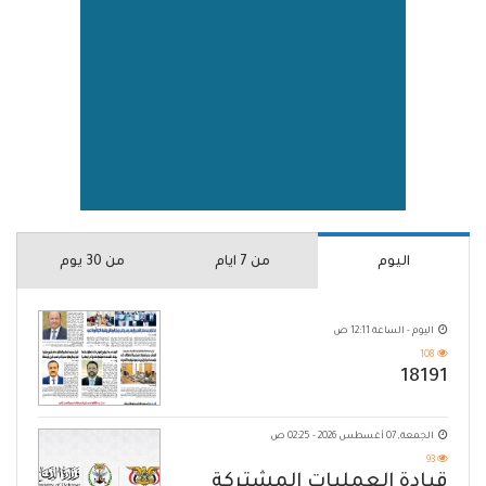
اليوم
من 7 ايام
من 30 يوم
اليوم - الساعة 12:11 ص
108
18191
الجمعة, 07 أغسطس 2026 - 02:25 ص
93
قيادة العمليات المشتركة