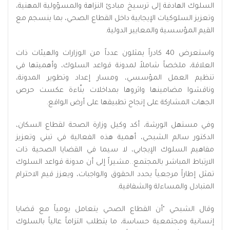
السلوك الهادفة إلى ترسيخ مبادئ النزاهة والمسؤولية المهنية،
وتعزيز السلوكيات الإيجابية داخل القطاع الصحي، بما ينسجم مع
القيم المؤسسية والمعايير الدولية.
واستعرض 40 كادراً يمثلون عدداً من الوزارات والهيئات ذات
العلاقة، ملخصاً شاملاً لمدونة قواعد السلوك، وأهميتها في
تنظيم العمل المؤسسي، ومسار إعداد وتطوير المدونة،
وناقشوا مضامينها واثروها بمداخلات بنّاءة عكست حرص
الجهات المشاركة على إنجاح تطبيقها على أرض الواقع.
وفي مستهل الورشة، أكد وكيل وزارة الصحة لقطاع السكان،
الدكتور سالم الشبحي، أهمية هذه الفعالية في تبني وتعزيز
مفاهيم السلوك الإيجابي، لا سيما في القضايا الصحية ذات
الارتباط المباشر بالمجتمع..مشيراً إلى أن مدونة قواعد السلوك
تمثل إطاراً مرجعياً يحدد الحقوق والواجبات، ويعزز قيم الاحترام
المتبادل والمساءلة والشفافية.
وقال الشبحي "أن القطاع الصحي يتعامل يومياً مع قضايا
إنسانية ومجتمعية حساسة، ما يتطلب التزاماً عالياً بالسلوك