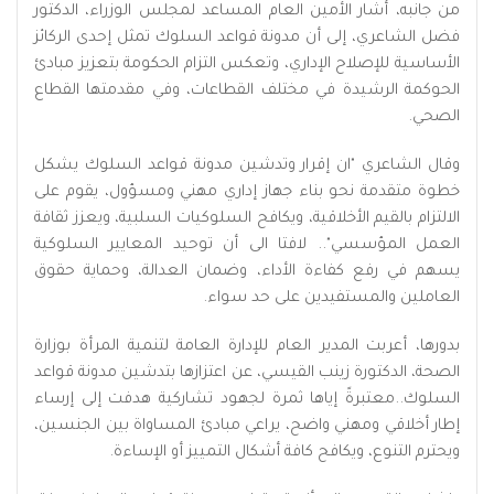
من جانبه، أشار الأمين العام المساعد لمجلس الوزراء، الدكتور
فضل الشاعري، إلى أن مدونة قواعد السلوك تمثل إحدى الركائز
الأساسية للإصلاح الإداري، وتعكس التزام الحكومة بتعزيز مبادئ
الحوكمة الرشيدة في مختلف القطاعات، وفي مقدمتها القطاع
الصحي.
وقال الشاعري "ان إقرار وتدشين مدونة قواعد السلوك يشكل
خطوة متقدمة نحو بناء جهاز إداري مهني ومسؤول، يقوم على
الالتزام بالقيم الأخلاقية، ويكافح السلوكيات السلبية، ويعزز ثقافة
العمل المؤسسي".. لافتا الى أن توحيد المعايير السلوكية
يسهم في رفع كفاءة الأداء، وضمان العدالة، وحماية حقوق
العاملين والمستفيدين على حد سواء.
بدورها، أعربت المدير العام للإدارة العامة لتنمية المرأة بوزارة
الصحة، الدكتورة زينب القيسي، عن اعتزازها بتدشين مدونة قواعد
السلوك..معتبرةً إياها ثمرة لجهود تشاركية هدفت إلى إرساء
إطار أخلاقي ومهني واضح، يراعي مبادئ المساواة بين الجنسين،
ويحترم التنوع، ويكافح كافة أشكال التمييز أو الإساءة.