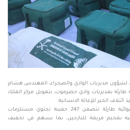
شؤون مديريات الوادي والصحراء، المهندس هشام
ة طارئة بمديريات وادي حضرموت، بتمويل مركز الملك
 ائتلاف الخير للإغاثة الانسانية.
وتشمل المساعدات المقدمة، مواد إيوائية طارئة تتضمن 247 حقيبة تحتوي مستلزمات
ية ، و90 خيمة ايوائية بمخيم مريمة للنازحين، بما يسهم في تخفيف