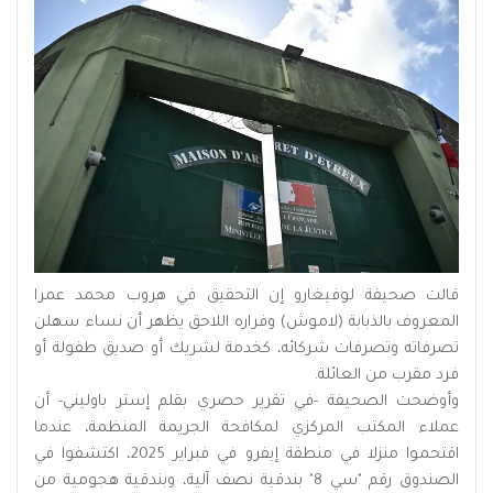
قالت صحيفة لوفيغارو إن التحقيق في هروب محمد عمرا
المعروف بالذبابة (لاموش) وفراره اللاحق يظهر أن نساء سهلن
تصرفاته وتصرفات شركائه، كخدمة لشريك أو صديق طفولة أو
فرد مقرب من العائلة.
وأوضحت الصحيفة -في تقرير حصري بقلم إستر باوليني- أن
عملاء المكتب المركزي لمكافحة الجريمة المنظمة، عندما
اقتحموا منزلا في منطقة إيفرو في فبراير 2025، اكتشفوا في
الصندوق رقم "سي 8" بندقية نصف آلية، وبندقية هجومية من