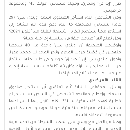
طراز "إيه كي" ومخازن، ومجلة مسدس "كولت 45" ومجموعة
خراطيش.
وكان الشخص الذي استأجر الصندوق اسمه "ويندي سي" (29
عاما) لتتساءل الصحيفة ما الذي دفع هذه الأم الشابة إلى
استئجار مخبأ يستخدم لتخزين الأسلحة الثقيلة منذ أكتوبر 2024؟
وهل تعلم أنها أصبحت حلقة في سلسلة إجرامية رهيبة؟
وأوضحت الصحيفة أن "ويندي سي" واحدة من 40 شخصا
متهمين في قضية هروب المجرم وتاجر المخدرات محمد عمرا،
وتقول "ويندي سي" إن "الصديق" موديبو جي طلب منها استئجار
مرآب باسمه لركن سيارته، وكان يتم تكليفها شهريا بسداد إيجاره
عبر حسابها بعد استلام المبلغ نقدا.
انقلب الأمر ضدي
وسأل المحققون الشابة "ألم تعتقدي أن استئجار صندوق
باسمك وإعطاء مفاتيحه لأشخاص في السجن بسبب جرائم
خطيرة كهذه كانت فكرة سيئة؟" لكنها تقول إنها ليس لديها
سبب للشك لمعرفتها منذ فترة طويلة بموديبو، حيث كانا من
مجموعة الأصدقاء نفسها.
وكما هو الحال مع ويندي سي، تمكنت الشرطة من تحديد هوية
العديد من النساء اللاتي قدمن بعض المساعدة لأبطال القصة