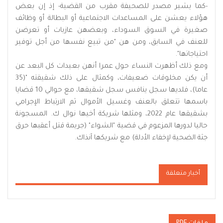
-كما يشير مصدر للصحيفة مقرب من القضية- إذ إن بعض
هؤلاء يعشن على المساعدات الاجتماعية أو البطالة أو وظائف
صغيرة في السوق السوداء، وبعضهن عازبات أو تعرضن
للعنف في السابق، ومن هن "من تبيع نفسها من أجل توفير
احتياجاتها".
ومع ذلك أظهرت النساء حول عمرا أنهن بعيدات كل البعد عن
أن يكن مخلوقات ضعيفات، وكمثال على ذلك شقيقته "(35
عاما)، فلديها سجل ينافس سجل شقيقها، مع حوالي 10 قضايا
باسمها تتعلق بالعنف وغسيل الأموال ثم الارتباط الإجرامي
بشقيقها عام 2022، ومثلها شريكة أخيها نوال ك. المسجونة
حاليا لدورها المزعوم في قضية "الشواء" (جريمة قتل أعقبها حرق
جثة الضحية لإخفاء الأدلة) مع شريكها آنذاك.
أخبار متعلقة