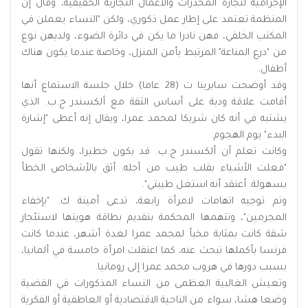
الإجرامية لتجارة المخدرات والأعمال التجارية الحقيقية، وقال إن
المنظمة تعتمد على إطار عمل ذكوري، ولكن "النساء يعملن في
المكتب الخلفي، فهن نادرا ما يكن في دائرة الضوء، ولديهن نوع
من "درع المناعة" المرتبط بأمن المنزل، وخاصة عندما يكون هناك
أطفال.
وقد أوضحت سابرينا ت (28 عاما) خلال جلسة الاستماع أنها
أقامت علاقة ودية على أساس الثقة مع ألكسندر ج.ب. الذي
يشتبه في أنه كان شريكا لمحمد عمرا، ويقال إنه أعطى "إشارة
البدء" يوم الهجوم.
وكانت تعلم أن ألكسندر ج.ب. قد يكون خطيرا، ولكنها تقول
"فعلت الأشياء بقلب طيب من أجله. أثق بالأشخاص الخطأ
بسهولة. أعتقد أنه استغل طيبتي".
وتم توجيه اتهامات لامرأة رابعة، تدعى أمينة ك. "بإخفاء
المجرمين"، وتتهمها المحكمة بتقديم بطاقة هويتها لاستئجار
شقة كانت بمثابة مخبأ لمحمد عمرا لعدة أشهر، عندما كانت
فرنسا بأكملها تبحث عنه، كما اعتقلت امرأة خامسة في ألمانيا،
بسبب دورها في هروب محمد عمرا إلى رومانيا.
وتعيش الغالبية العظمى من النساء المذكورات في القضية
وضعا هشا، سواء من الناحية الاقتصادية أو العاطفية أو الفكرية