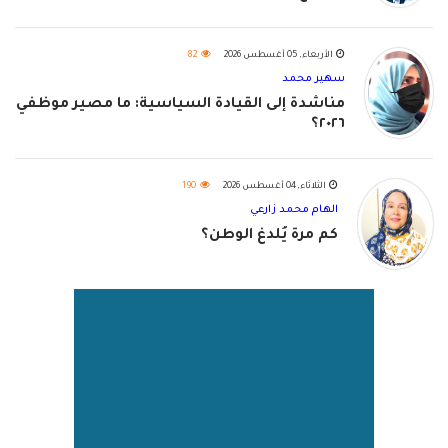
الأربعاء, 05 أغسطس 2026
82
سهير محمد
مناشدة إلى القيادة السياسية: ما مصير موظفي
٢٠٢٦؟
الثلاثاء, 04 أغسطس 2026
190
الهام محمد زارعي
كم مرة يُلدغ الوطن؟