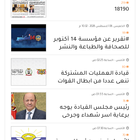
219
18190
الخميس, 06 أغسطس 2026 - 10:32 م
99
#تقرير عن مؤسسة 14 أكتوبر
للصحافة والطباعة والنشر
الأمس - الساعة 02:25 ص
80
قيادة العمليات المشتركة
تنعى عددا من ابطال القوات
المسلحة
الأمس - الساعة 01:55 ص
76
رئيس مجلس القيادة يوجه
برعاية اسر شهداء وجرحى
الهجوم الإرهابي الحوثي والرد
الأمس - الساعة 07:30 ص
الحازم على مصدر التهديد
70