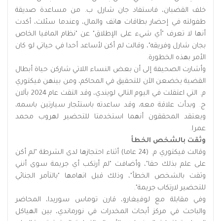
خلف القضبان، فاستفاد جان شارل ب. من مساعدة صديقة
طفولته في إحضار بطاقات هاتف والمال، وعندما سئلت، أكدت
أنها لا تعرف "أي شيء على الإطلاق" عن "نظام المافيا الخاص
بجان شارل وفريقه"، وقالت لم أكن لأساعد أحدا في حياتي لو كان
الأمر بهذه الخطورة.
وأشارت الصحيفة إلى أن بعض النساء اللاتي شاركن حياة أبطال
القضية يخضعن الآن للتحقيق في المحاكم، ومن بينهن فيكتوري
م. التي اعتقلت في اليوم التالي لويندي، وقد التقت عام 2024 بآلان
ج. وبدأت علاقة معه، وقد ساعدته باستئجار سيارتين باسمه،
ويعتقد المحققون أنهما استخدمتا للتحضير لهروب محمد
عمرا.
وثقت بالشخص الخطأ
وقالت فيكتوري م. (24 عاما) أثناء احتجازها لدى الشرطة "لم أكن
على علم بذلك حقا"، وأضافت "لم أرتكب أي جريمة سوى أنني
وثقت بالشخص الخطأ"، وذلك قبل اتهامها "بالتآمر الجنائي
للتحضير لارتكاب جريمة".
وفي مقابلة مع لوفيغارو، قارن توماس سوريدا، المحاضر
والباحث في مركز أبحاث المخدرات في نورماندي، بين الهياكل