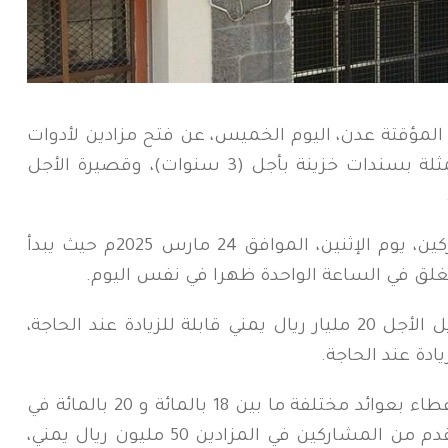
 المؤقتة عدن، اليوم الخميس، عن فتح مزادين لأدوات
الدين العام المحلي طويلة الأجل والمتمثلة بسندات خزينة بأجل (3 سنوات)، وقصيرة الأجل
وحددت الشروط قبول عطاءات المشاركين، يوم الإثنين، الموافق 24 مارس 2025م حيث يبدأ
يغلق في الساعة الواحدة ظهرا في نفس اليوم.
وتبلغ القيمة المبدئية الكلية للمزاد طويل الأجل 20 مليار ريال يمني قابلة للزيادة عند الحاجة،
ويستطيع المشاركون، إرسال أكثر من عطاء بعوائد مختلفة ما بين 18 بالمائة و 20 بالمائة في
حين يبلغ الحد الأدنى لقيمة العطاء المقدم من المشاركين في المزادين 50 مليون ريال يمني،