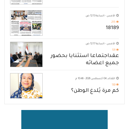
الأمس - الساعة 12:13 ص
215
18189
الأمس - الساعة 12:17 ص
131
عقداجتماعا استثنايا بحضور
جميع اعضائه
الثلاثاء, 04 أغسطس 2026 - 10:46 م
130
كم مرة يُلدغ الوطن؟