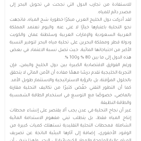
للاستفادة من تجارب الدول التي نجحت في تحويل البحر إلى
مصدر دائم للمياه.
لقد أدركت دول الخليج العربي مبكرًا خطورة شح المياه، فاتجهت
نحو التحلية باعتبارها خيارًا لا غنى عنه. واليوم تعتمد المملكة
العربية السعودية والإمارات العربية وسلطنة عمان والكويت
ودولة قطر ومملكة البحرين على تحلية مياه البحر لتوفير النسبة
الأكبر من احتياجاتها المائية، حيث تصل نسبة الاعتماد في بعض
هذه الدول إلى ما بين 80 % و100 %.
ورغم الفوارق الاقتصادية الكبيرة بين دول الخليج واليمن، فإن
التجربة الخليجية تقدم درسًا مهمًا مفاده أن الأمن المائي لا يتحقق
بالحلول المؤقتة، بل بالرؤية الاستراتيجية والاستثمار طويل الأمد.
كما أن التطور التقني خفّض كثيرًا من تكاليف التحلية مقارنة
بالماضي، خصوصًا مع التوسع في استخدام الطاقة الشمسية
والطاقة النظيفة.
غير أن نجاح التحلية في عدن يجب ألا يقتصر على إنشاء محطات
إنتاج المياه فقط، بل يتطلب تبني مفهوم الاستدامة المائية
الشاملة. فمحطات التحلية التقليدية تستهلك كميات كبيرة من
الوقود الأحفوري، إضافة إلى آثارها البيئية الناتجة عن تصريف
المياه عالية الملوحة والمواد الكيميائية إلى البحر. ولهذا ينبغي أن