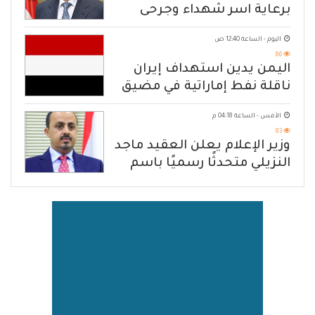
برعاية اسر شهداء وجرحى
الهجوم الإرهابي الحوثي والرد
اليوم - الساعة 12:40 ص
الحازم على مصدر التهديد
86
اليمن يدين استهداف إيران
ناقلة نفط إماراتية في مضيق
هرمز
الأمس - الساعة 04:18 م
83
وزير الإعلام يعلن العقيد ماجد
النزيلي متحدثًا رسميًا باسم
القوات المسلحة اليمنية