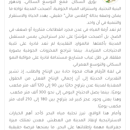
يؤرق السكان. فمع التوسع السكاني، وتدهور
البنية التحتية، واستنزاف المياه الجوفية، أصبحت المدينة تواجه ما
يمكن وصفه بحالة “إفلاس مائي” حقيقي، يهدد الحياة والاستقرار
والتنمية في آن واحد.
لم تعد أزمة المياه في عدن مجرد انقطاعات متكررة أو ضعف في
الضخ، بل أصبحت مؤشرًا على تحدٍ استراتيجي يمس مستقبل
المدينة بأكملها. فالموارد التقليدية لم تعد قادرة على تلبية
الاحتياجات المتزايدة، بينما تتراجع المخزونات الجوفية بصورة
مقلقة، في ظل غياب مشاريع مستدامة قادرة على مواكبة النمو
السكاني والتوسع العمراني.
في لغة الأرقام هناك فجوة حادة بين الإنتاج والطلب، إذ تشير
التقديرات الحديثة إلى أن إجمالي الإنتاج الفعلي من الحقول
المغذية لمدينة عدن يتراوح حاليًا بين 90 إلى 120 ألف متر مكعب
يوميًا، بينما يصل الاحتياج اليومي إلى نحو 300 ألف متر مكعب.
وهذا يعني وجود عجز كبير قد يتراوح بين 180 إلى 210 آلاف متر
مكعب يوميًا.
وأمام هذا الواقع، تبرز تحلية مياه البحر كأحد أهم الخيارات
الاستراتيجية لإنقاذ المدينة من العطش. فعدن تمتلك ميزة
جغرافية مهمة بإطلالتها على البحر، ما يمنحها فرصة حقيقية