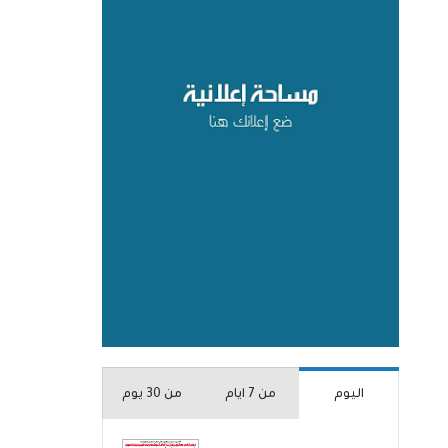
اليوم
من 7 ايام
من 30 يوم