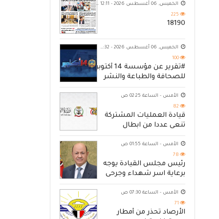
الخميس, 06 أغسطس 2026 - 12:11 ص
225
18190
الخميس, 06 أغسطس 2026 - 10:32 م
100
#تقرير عن مؤسسة 14 أكتوبر
للصحافة والطباعة والنشر
الأمس - الساعة 02:25 ص
82
قيادة العمليات المشتركة
تنعى عددا من ابطال
القوات المسلحة
الأمس - الساعة 01:55 ص
78
رئيس مجلس القيادة يوجه
برعاية اسر شهداء وجرحى
الهجوم الإرهابي الحوثي
والرد الحازم على مصدر
الأمس - الساعة 07:30 ص
التهديد
71
الأرصاد تحذّر من أمطار