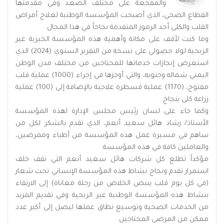
والمفجعة على مختلف الصعد وفي مقدمتها
القطاع الصحي، الذي أصبحت المؤسسة الوطنية لعلاج أمراض
القلب والكلى أحد الرموز المتقدمة نجاحاً في هذا المجال.
وما كنت لأقف على مكانة وأهمية هذه المؤسسة الخيرية غير
الربحية لولا حصولي على نسخة من التقرير السنوي (2024) الذي
استعرض إنجازات خدماتها للمحتاجين من مختلف مدن الوطن
اليمني شماله وجنوبه، والتي أوجزها في إجراء (1000) عملية قلب
مفتوح، (1170) عملية قسطرة علاجية بالإضافة إلى (100) عملية
زراعة كلى بنجاح.
وكما جاء على لسان رئيس مجلس الإدارة لهذه المؤسسة
الأستاذ/ رشاد هائل سعيد أنعم، الذي تقدم بالشكر لكل من
ساهم في مسيرة عمل هذه المؤسسة من أطباء وممرضين،
والعاملين كافة في هذه المؤسسة.
مؤكداً تطلع كل شركات هائل سعيد أنعم التي تقف خلف
استمرار تقدم ونجاح نشاط هذه المؤسسة الإنساني تحت شعار
(في كل يوم قلب ينبض الخلاص من رحلة معاناة) إلى الارتقاء
بنشاط هذه المؤسسة الوطنية غير الربحية وفي تقديم المزيد
من الخدمات الصحية وتوسيع نطاق عملها ليصل إلى أكبر عدد
ممكن من المرضى المحتاجين.