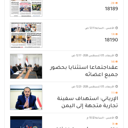
238
18189
الأمس - الساعة 12:11 ص
174
18190
الأربعاء, 05 أغسطس 2026 - 12:17 ص
146
عقداجتماعا استثنايا بحضور
جميع اعضائه
الأربعاء, 05 أغسطس 2026 - 12:23 ص
111
الإرياني: استهداف سفينة
تجارية متجهة إلى اليمن
يكشف حصار الحوثي للشعب
الأمس - الساعة 10:32 م
78