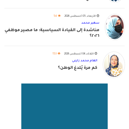
الأربعاء, 05 أغسطس 2026
54
سهير محمد
مناشدة إلى القيادة السياسية: ما مصير موظفي
٢٠٢٦؟
الثلاثاء, 04 أغسطس 2026
153
الهام محمد زارعي
كم مرة يُلدغ الوطن؟