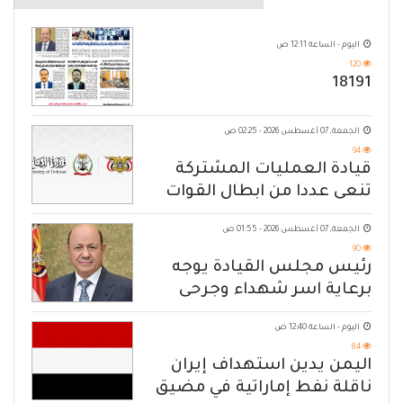
اليوم - الساعة 12:11 ص
120
18191
الجمعة, 07 أغسطس 2026 - 02:25 ص
94
قيادة العمليات المشتركة
تنعى عددا من ابطال القوات
المسلحة
الجمعة, 07 أغسطس 2026 - 01:55 ص
90
رئيس مجلس القيادة يوجه
برعاية اسر شهداء وجرحى
الهجوم الإرهابي الحوثي والرد
اليوم - الساعة 12:40 ص
الحازم على مصدر التهديد
84
اليمن يدين استهداف إيران
ناقلة نفط إماراتية في مضيق