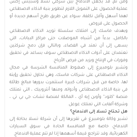
ومن ثم، قد يجعل الاندماج بين شركتي تسلا وسبيس إكس
عملية الحصول على التمويل اللازم لتطوير بنية الذكاء الاصطناعي
لهما أسهل وأقل تكلفة، سواء عن طريق طرح أسهم جديدة أو
الحصول على قروض.
ويهدف ماسك إلى امتلاك سلسلة توريد الذكاء الاصطناعي
بالكامل، بدءاً من أشباه الموصلات حتى مراكز البيانات، التي
يسعى إلى أن تمتد في الفضاء، وبالتالي فإن دمج شركتين
تعتمدان على أدوات الذكاء الاصطناعي سوف يساعد في تحقيق
وفورات في الإنتاج ويزيد من فرص الأرباح.
وتشير بلومبيرغ إلى ضغوط المنافسة الشرسة في مجال
الذكاء الاصطناعي على شركات ماسك، وهي تحاول تحقيق رؤيته
لها، خاصة من قبل شركات كبيرة استثمرت بدورها مبالغ طائلة
في بنية الذكاء الاصطناعي وأدواته، ومنها أنثروبيك ، التي تمتلك
منصة "كلود" وأوبن إيه آي ، المالكة لمنصة تشات جي بي تي ،
وشركة ألفابت التي تمتلك غوغل.
هل تحتاج تسلا إلى الاندماج؟
تشير وكالة بلومبيرغ في تقريرها إلى أن شركة تسلا بحاجة إلى
الاندماج، خاصة مع المنافسة الحادة في سوق السيارات
الكهربائية، وقد تتراجع قيمة أسهمها إذا لم تتم عملية الاندماج.