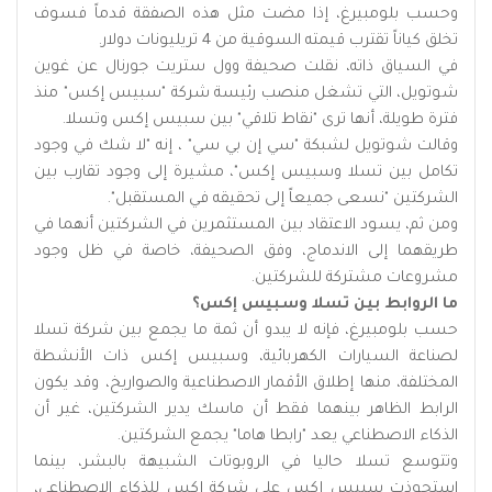
وحسب بلومبيرغ، إذا مضت مثل هذه الصفقة قدماً فسوف
تخلق كياناً تقترب قيمته السوقية من 4 تريليونات دولار.
في السياق ذاته، نقلت صحيفة وول ستريت جورنال عن غوين
شوتويل، التي تشغل منصب رئيسة شركة "سبيس إكس" منذ
فترة طويلة، أنها ترى "نقاط تلاقي" بين سبيس إكس وتسلا.
وقالت شوتويل لشبكة "سي إن بي سي" ، إنه "لا شك في وجود
تكامل بين تسلا وسبيس إكس"، مشيرة إلى وجود تقارب بين
الشركتين "نسعى جميعاً إلى تحقيقه في المستقبل".
ومن ثم، يسود الاعتقاد بين المستثمرين في الشركتين أنهما في
طريقهما إلى الاندماج، وفق الصحيفة، خاصة في ظل وجود
مشروعات مشتركة للشركتين.
ما الروابط بين تسلا وسبيس إكس؟
حسب بلومبيرغ، فإنه لا يبدو أن ثمة ما يجمع بين شركة تسلا
لصناعة السيارات الكهربائية، وسبيس إكس ذات الأنشطة
المختلفة، منها إطلاق الأقمار الاصطناعية والصواريخ، وقد يكون
الرابط الظاهر بينهما فقط أن ماسك يدير الشركتين، غير أن
الذكاء الاصطناعي يعد "رابطا هاما" يجمع الشركتين.
وتتوسع تسلا حاليا في الروبوتات الشبيهة بالبشر، بينما
استحوذت سبيس إكس على شركة إكس للذكاء الاصطناعي،