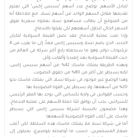
لتبادل الأسهم، توضح عدد أسهم "سبيس إكس" التي تعتزم
تقديمها مقابل السهم الواحد من أسهم تسلا، مع ملاحظة أنه
من المتوقع أن يطالب مساهمو تسلا بعلاوة سعرية تفوق
السعر الحالي لتداول أسهمهم لكي يقبلوا بالاندماج.
وإذا تمت عملية الاندماج فقد تصل القيمة السوقية للكيان
الجديد، الذي يضم تسلا وسبيس إكس معاً، إلى ما يقرب من 4
تريليونات دولار، وهو ما سيجعله رابع أكبر شركة في العالم من
حيث القيمة السوقية بعد إنفيديا وألفابت وآبل.
وبهذه الطريقة يمتلك ماسك 42% من أسهم سبيس إكس،
لكنه يسيطر على أكثر من 80% من حقوق التصويت.
وهذا الوضع غير موجود في شركة تسلا، التي يمتلك ماسك نحو
20% من أسهمها، ولا يسيطر على القوة التصويتية بها.
وحسب القوانين في ولاية تكساس التي يوجد بها المقر الرئيسي
للشركتين، يجب أن يوافق ثلثا حملة الأسهم على عملية الاندماج،
وهذا مضمون بالنسبة لشركة سبيس إكس التي يسيطر
ماسك على أغلب القوة التصويتية لأسهمها.
أما في شركة تسلا فلا يمتلك ماسك هذه السلطة، لكن أغلب
صغار المستثمرين، حسب ما أوضحته بلومبيرغ، يميلون إلى