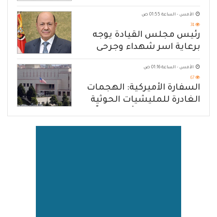
المسلحة
الأمس - الساعة 01:55 ص
74
رئيس مجلس القيادة يوجه
برعاية اسر شهداء وجرحى
الهجوم الإرهابي الحوثي والرد
الأمس - الساعة 01:16 ص
الحازم على مصدر التهديد
67
السفارة الأميركية: الهجمات
الغادرة للمليشيات الحوثية
في حضرموت ومأرب إرهاباً
بحق الشعب اليمني