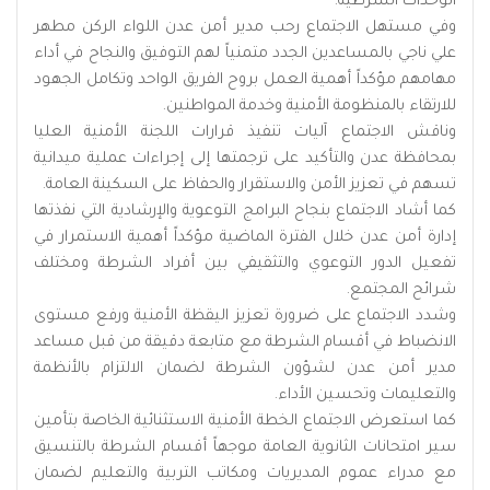
الوحدات الشرطية.
وفي مستهل الاجتماع رحب مدير أمن عدن اللواء الركن مطهر
علي ناجي بالمساعدين الجدد متمنياً لهم التوفيق والنجاح في أداء
مهامهم مؤكداً أهمية العمل بروح الفريق الواحد وتكامل الجهود
للارتقاء بالمنظومة الأمنية وخدمة المواطنين.
وناقش الاجتماع آليات تنفيذ قرارات اللجنة الأمنية العليا
بمحافظة عدن والتأكيد على ترجمتها إلى إجراءات عملية ميدانية
تسهم في تعزيز الأمن والاستقرار والحفاظ على السكينة العامة.
كما أشاد الاجتماع بنجاح البرامج التوعوية والإرشادية التي نفذتها
إدارة أمن عدن خلال الفترة الماضية مؤكداً أهمية الاستمرار في
تفعيل الدور التوعوي والتثقيفي بين أفراد الشرطة ومختلف
شرائح المجتمع.
وشدد الاجتماع على ضرورة تعزيز اليقظة الأمنية ورفع مستوى
الانضباط في أقسام الشرطة مع متابعة دقيقة من قبل مساعد
مدير أمن عدن لشؤون الشرطة لضمان الالتزام بالأنظمة
والتعليمات وتحسين الأداء.
كما استعرض الاجتماع الخطة الأمنية الاستثنائية الخاصة بتأمين
سير امتحانات الثانوية العامة موجهاً أقسام الشرطة بالتنسيق
مع مدراء عموم المديريات ومكاتب التربية والتعليم لضمان