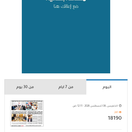
اليوم
من 7 ايام
من 30 يوم
الخميس, 06 أغسطس 2026 - 12:11 ص
241
18190