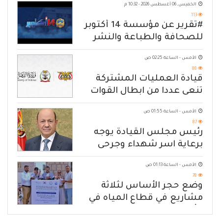
الخميس, 06 أغسطس 2026 - 10:32 م
113
#تقرير عن مؤسسة 14 أكتوبر
للصحافة والطباعة والنشر
الأمس - الساعة 02:25 ص
88
قيادة العمليات المشتركة
تنعى عددا من ابطال القوات
المسلحة
الأمس - الساعة 01:55 ص
87
رئيس مجلس القيادة يوجه
برعاية اسر شهداء وجرحى
الهجوم الإرهابي الحوثي والرد
الأمس - الساعة 01:13 ص
الحازم على مصدر التهديد
78
وضع حجر الأساس لثلاثة
مشاريع في قطاع المياه في
مأرب