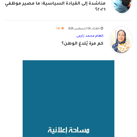
مناشدة إلى القيادة السياسية: ما مصير موظفي
٢٠٢٦؟
الثلاثاء, 04 أغسطس 2026
146
الهام محمد زارعي
كم مرة يُلدغ الوطن؟