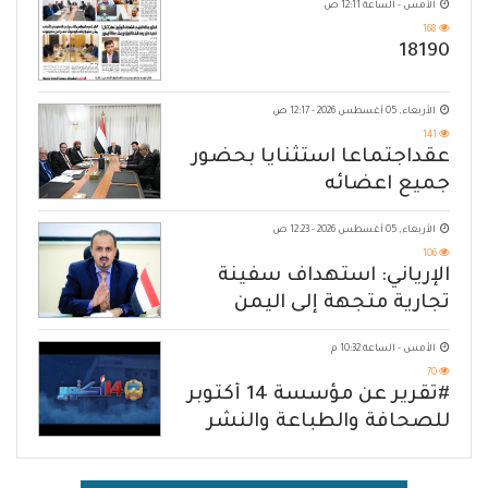
الأمس - الساعة 12:11 ص
168
18190
الأربعاء, 05 أغسطس 2026 - 12:17 ص
141
عقداجتماعا استثنايا بحضور
جميع اعضائه
الأربعاء, 05 أغسطس 2026 - 12:23 ص
106
الإرياني: استهداف سفينة
تجارية متجهة إلى اليمن
يكشف حصار الحوثي للشعب
الأمس - الساعة 10:32 م
70
#تقرير عن مؤسسة 14 أكتوبر
للصحافة والطباعة والنشر