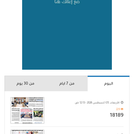
اليوم
من 7 ايام
من 30 يوم
الأربعاء, 05 أغسطس 2026 - 12:13 ص
229
18189