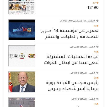
207
18190
الخميس, 06 أغسطس 2026 - 10:32 م
90
#تقرير عن مؤسسة 14 أكتوبر
للصحافة والطباعة والنشر
الأمس - الساعة 02:25 ص
70
قيادة العمليات المشتركة
تنعى عددا من ابطال القوات
المسلحة
الأمس - الساعة 01:55 ص
68
رئيس مجلس القيادة يوجه
برعاية اسر شهداء وجرحى
الهجوم الإرهابي الحوثي والرد
الأمس - الساعة 01:16 ص
الحازم على مصدر التهديد
63