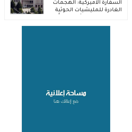
السفارة الأميركية: الهجمات
الغادرة للمليشيات الحوثية
في حضرموت ومأرب إرهاباً
بحق الشعب اليمني