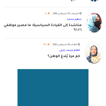
الأربعاء, 05 أغسطس 2026
73
سهير محمد
مناشدة إلى القيادة السياسية: ما مصير موظفي
٢٠٢٦؟
الثلاثاء, 04 أغسطس 2026
180
الهام محمد زارعي
كم مرة يُلدغ الوطن؟