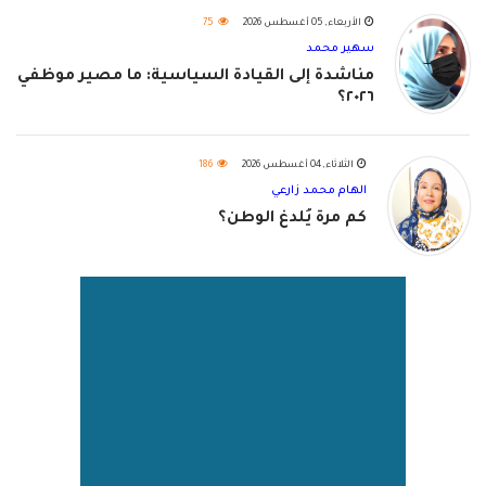
الأربعاء, 05 أغسطس 2026
75
سهير محمد
مناشدة إلى القيادة السياسية: ما مصير موظفي
٢٠٢٦؟
الثلاثاء, 04 أغسطس 2026
186
الهام محمد زارعي
كم مرة يُلدغ الوطن؟