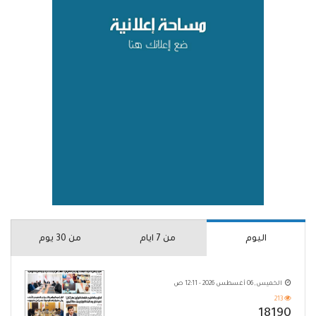
اليوم
من 7 ايام
من 30 يوم
الخميس, 06 أغسطس 2026 - 12:11 ص
213
18190