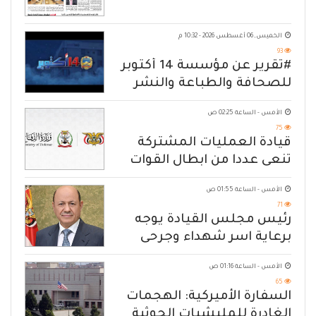
الخميس, 06 أغسطس 2026 - 10:32 م
93
#تقرير عن مؤسسة 14 أكتوبر
للصحافة والطباعة والنشر
الأمس - الساعة 02:25 ص
75
قيادة العمليات المشتركة
تنعى عددا من ابطال القوات
المسلحة
الأمس - الساعة 01:55 ص
71
رئيس مجلس القيادة يوجه
برعاية اسر شهداء وجرحى
الهجوم الإرهابي الحوثي والرد
الأمس - الساعة 01:16 ص
الحازم على مصدر التهديد
65
السفارة الأميركية: الهجمات
الغادرة للمليشيات الحوثية