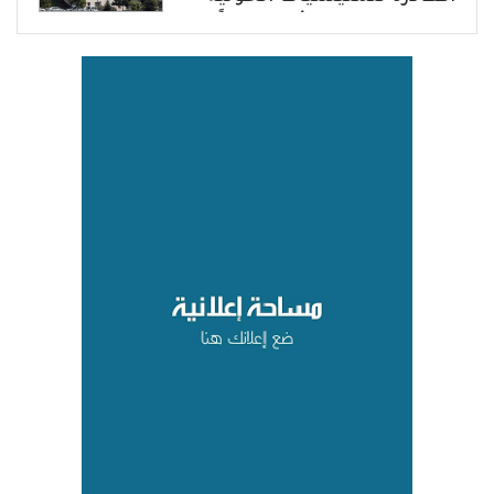
في حضرموت ومأرب إرهاباً
بحق الشعب اليمني